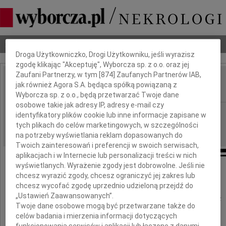
Dbamy o Twoją prywatność
Nekrologi
Odeszli
Poradnik pogrzebowy
Droga Użytkowniczko, Drogi Użytkowniku, jeśli wyrazisz
zgodę klikając "Akceptuję", Wyborcza sp. z o.o. oraz jej
Zaufani Partnerzy, w tym [
874
] Zaufanych Partnerów IAB,
Ryszard Olfans
jak również Agora S.A. będąca spółką powiązaną z
IMIĘ I NAZWISKO:
Wyborcza sp. z o.o., będą przetwarzać Twoje dane
osobowe takie jak adresy IP, adresy e-mail czy
Wrocław
REGION:
identyfikatory plików cookie lub inne informacje zapisane w
tych plikach do celów marketingowych, w szczególności
14.10.2010
DATA EMISJI:
na potrzeby wyświetlania reklam dopasowanych do
Twoich zainteresowań i preferencji w swoich serwisach,
aplikacjach i w Internecie lub personalizacji treści w nich
wyświetlanych. Wyrażenie zgody jest dobrowolne. Jeśli nie
chcesz wyrazić zgody, chcesz ograniczyć jej zakres lub
Z głębokim żalem zawiadamiamy,
chcesz wycofać zgodę uprzednio udzieloną przejdź do
że dnia 11 października 2010 roku zmarł
„Ustawień Zaawansowanych”.
nasz kochany Mąż, Tato, Brat, Dziadek, Teść
Twoje dane osobowe mogą być przetwarzane także do
celów badania i mierzenia informacji dotyczących
funkcjonowania serwisów i aplikacji lub łączone z danymi