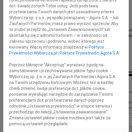
dot. świadczonych Tobie usług. Jeśli podstawą
Ryszard Olfans
przetwarzania Twoich danych jest uzasadniony interes
Wyborcza sp. z o.o., jej spółki powiązanej – Agora S.A. – lub
Zaufanych Partnerów, masz prawo wyrazić sprzeciw. Aby
to zrobić przejdź do „Ustawień Zaawansowanych” lub
Pogrzeb odbędzie się dnia 15 października 2010 r
skontaktuj się z administratorem – w zależności od
o godzinie 10.40 w kaplicy na Cmentarzu Grabiszyń
zakresu sprzeciwu i podmiotu, wobec którego jest
Pogrążona w smutku
kierowany. Więcej informacji znajdziesz w
Polityce
Prywatności Wyborcza.pl
i
Polityce Prywatności Agora S.A.
rodzina
Poprzez kliknięcie "Akceptuję" wyrażasz zgodę na
zainstalowanie i przechowywanie plików typu cookie
Wyborczej sp. z o. o. jej Zaufanych Partnerów i Agora S.A.
Kondolencje
na Twoim urządzeniu końcowym. Możesz też w każdej
chwili zmienić swoje preferencje dot. plików cookie,
ponownie wywołując narzędzie do zarządzania Twoimi
preferencjami dot. przetwarzania danych poprzez
Z ogromnym żalem przyjęliśmy wiadomość o śmierci Ryszarda Olfansa Prezesa i D
odnośnik „Ustawienia prywatności” w stopce serwisu i
Dolnośląskiej Spółki Gazownictwa Rodzinie i Bliskim składamy wyrazy głębokiego 
przechodząc do sekcji „Ustawienia zaawansowane”.
Zmiana ustawień plików cookie możliwa jest także za
pomocą ustawień przeglądarki.
Łącząc się w żałobie i smutku po śmierci Pana Ryszarda Olfansa składamy wyrazy 