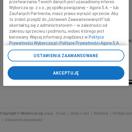
przetwarzania Twoich danych jest uzasadniony interes
Wyborcza sp. z o.o., jej spółki powiązanej – Agora S.A. – lub
Józef Radłowski
Zaufanych Partnerów, masz prawo wyrazić sprzeciw. Aby
to zrobić przejdź do „Ustawień Zaawansowanych” lub
skontaktuj się z administratorem – w zależności od
Ceremonia pogrzebowa odbędzie się dnia
zakresu sprzeciwu i podmiotu, wobec którego jest
16 października 2010 roku o godzinie 12.30
kierowany. Więcej informacji znajdziesz w
Polityce
w kaplicy na cmentarzu przy ulicy Osobowickiej
Prywatności Wyborcza.pl
i
Polityce Prywatności Agora S.A.
Pogrążona w smutku
Poprzez kliknięcie "Akceptuję" wyrażasz zgodę na
USTAWIENIA ZAAWANSOWANE
zainstalowanie i przechowywanie plików typu cookie
rodzina
Wyborczej sp. z o. o. jej Zaufanych Partnerów i Agora S.A.
na Twoim urządzeniu końcowym. Możesz też w każdej
AKCEPTUJĘ
chwili zmienić swoje preferencje dot. plików cookie,
ponownie wywołując narzędzie do zarządzania Twoimi
preferencjami dot. przetwarzania danych poprzez
odnośnik „Ustawienia prywatności” w stopce serwisu i
przechodząc do sekcji „Ustawienia zaawansowane”.
Zmiana ustawień plików cookie możliwa jest także za
pomocą ustawień przeglądarki.
Copyright © Wyborcza sp. z o.o.
O nas
Staże u nas
Reklama
Polityka pr
Ustawienia prywatności
My, nasi Zaufani Partnerzy i Agora S.A. możemy
przetwarzać dane osobowe w następujących