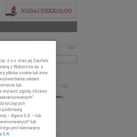
 nekrologów i wspomnień
zwisko lub numer ogłoszenia:
. z o.o. oraz jej Zaufani
ązaną z Wyborcza sp. z
+ szukanie zaawansowane
ry plików cookie lub inne
wyświetlania reklam
KROLOGI
ernecie lub
sz Gapiński
03.08.2026
Łódź
sz wyrazić zgody, chcesz
ym żalem przyjęliśmy wiadomość o śmierci...
 Zaawansowanych”.
7.2026
Łódź
 dotyczących
y głębokiego współczucia dla...
li podstawą
nej – Agora S.A. – lub
7.2026
Łódź
y współczucia Pani Janinie...
aawansowanych” lub
rego jest kierowany.
7.2026
Łódź
a S.A.
Joannie Nowińskiej wyrazy głębokiego...