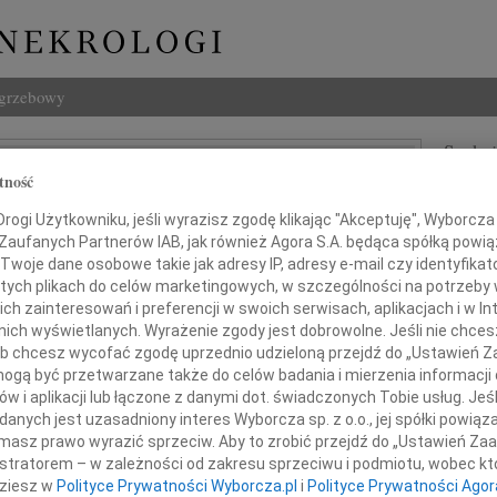
ogrzebowy
Szukaj
tność
j Stasiak
Imię i na
ogi Użytkowniku, jeśli wyrazisz zgodę klikając "Akceptuję", Wyborcza sp
 Zaufanych Partnerów IAB, jak również Agora S.A. będąca spółką powi
Twoje dane osobowe takie jak adresy IP, adresy e-mail czy identyfikato
 tych plikach do celów marketingowych, w szczególności na potrzeby 
INNE NE
 zainteresowań i preferencji w swoich serwisach, aplikacjach i w Int
Tadeu
w nich wyświetlanych. Wyrażenie zgody jest dobrowolne. Jeśli nie chce
Z duż
 lub chcesz wycofać zgodę uprzednio udzieloną przejdź do „Ustawień
31.0
gą być przetwarzane także do celów badania i mierzenia informacji
utkiem przyjąłem wiadomość o śmierci
Wyraz
w i aplikacji lub łączone z danymi dot. świadczonych Tobie usług. Jeś
nych jest uzasadniony interes Wyborcza sp. z o.o., jej spółki powiąza
29.0
Wyraz
masz prawo wyrazić sprzeciw. Aby to zrobić przejdź do „Ustawień Z
istratorem – w zależności od zakresu sprzeciwu i podmiotu, wobec któ
27.0
dziesz w
Polityce Prywatności Wyborcza.pl
i
Polityce Prywatności Agor
Pani 