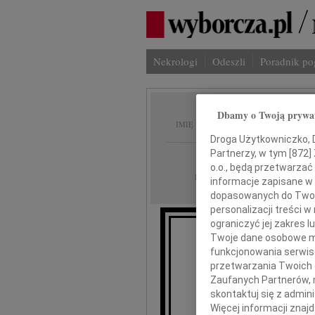
Nekrologi
Odeszli
Poradnik p
Dbamy o Twoją prywa
Andrze
IMIĘ I NAZWISKO:
Droga Użytkowniczko, Dr
Partnerzy, w tym [
872
]
Łódź
REGION:
o.o., będą przetwarzać 
12.10.2010
DATA EMISJI:
informacje zapisane w
dopasowanych do Twoich
personalizacji treści 
ograniczyć jej zakres
Twoje dane osobowe mo
Z głębokim sm
funkcjonowania serwisó
przetwarzania Twoich da
Zaufanych Partnerów, 
skontaktuj się z admin
Więcej informacji znaj