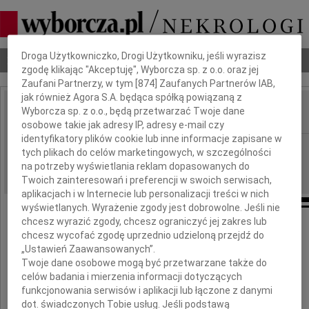
Dbamy o Twoją prywatność
Droga Użytkowniczko, Drogi Użytkowniku, jeśli wyrazisz
Nekrologi
Odeszli
Poradnik pogrzebowy
zgodę klikając "Akceptuję", Wyborcza sp. z o.o. oraz jej
Zaufani Partnerzy, w tym [
874
] Zaufanych Partnerów IAB,
jak również Agora S.A. będąca spółką powiązaną z
Wyborcza sp. z o.o., będą przetwarzać Twoje dane
IMIĘ I NAZWISKO:
osobowe takie jak adresy IP, adresy e-mail czy
identyfikatory plików cookie lub inne informacje zapisane w
Warszawa
REGION:
tych plikach do celów marketingowych, w szczególności
09.10.2009
na potrzeby wyświetlania reklam dopasowanych do
DATA EMISJI:
Twoich zainteresowań i preferencji w swoich serwisach,
aplikacjach i w Internecie lub personalizacji treści w nich
wyświetlanych. Wyrażenie zgody jest dobrowolne. Jeśli nie
chcesz wyrazić zgody, chcesz ograniczyć jej zakres lub
chcesz wycofać zgodę uprzednio udzieloną przejdź do
Beacie i Jackowi Gajdom
„Ustawień Zaawansowanych”.
Twoje dane osobowe mogą być przetwarzane także do
celów badania i mierzenia informacji dotyczących
funkcjonowania serwisów i aplikacji lub łączone z danymi
wyrazy głębokiego współczucia
dot. świadczonych Tobie usług. Jeśli podstawą