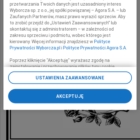
przetwarzania Twoich danych jest uzasadniony interes
z powodu śmierci
Wyborcza sp. z o.o., jej spółki powiązanej – Agora S.A. – lub
Zaufanych Partnerów, masz prawo wyrazić sprzeciw. Aby
to zrobić przejdź do „Ustawień Zaawansowanych” lub
Mamy i Teściowej
skontaktuj się z administratorem – w zależności od
zakresu sprzeciwu i podmiotu, wobec którego jest
kierowany. Więcej informacji znajdziesz w
Polityce
Prywatności Wyborcza.pl
i
Polityce Prywatności Agora S.A.
składają
Poprzez kliknięcie "Akceptuję" wyrażasz zgodę na
zainstalowanie i przechowywanie plików typu cookie
koleżanki i koledzy
Wyborczej sp. z o. o. jej Zaufanych Partnerów i Agora S.A.
USTAWIENIA ZAAWANSOWANE
z Biura Projektów RiTV "Protel? Sp. z o.o.
na Twoim urządzeniu końcowym. Możesz też w każdej
chwili zmienić swoje preferencje dot. plików cookie,
ponownie wywołując narzędzie do zarządzania Twoimi
AKCEPTUJĘ
preferencjami dot. przetwarzania danych poprzez
odnośnik „Ustawienia prywatności” w stopce serwisu i
przechodząc do sekcji „Ustawienia zaawansowane”.
Zmiana ustawień plików cookie możliwa jest także za
pomocą ustawień przeglądarki.
My, nasi Zaufani Partnerzy i Agora S.A. możemy