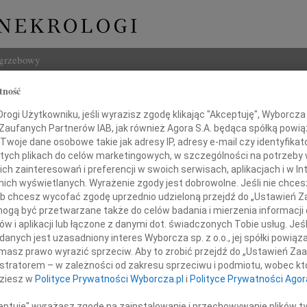
ogrzebowy
tność
Szukaj
Bisztyga
ogi Użytkowniku, jeśli wyrazisz zgodę klikając "Akceptuję", Wyborcza sp
Imię i na
 Zaufanych Partnerów IAB, jak również Agora S.A. będąca spółką powi
Twoje dane osobowe takie jak adresy IP, adresy e-mail czy identyfikato
 tych plikach do celów marketingowych, w szczególności na potrzeby 
 zainteresowań i preferencji w swoich serwisach, aplikacjach i w Int
w nich wyświetlanych. Wyrażenie zgody jest dobrowolne. Jeśli nie chce
INNE NE
 lub chcesz wycofać zgodę uprzednio udzieloną przejdź do „Ustawień
Tadeu
gą być przetwarzane także do celów badania i mierzenia informacji
Z duż
w i aplikacji lub łączone z danymi dot. świadczonych Tobie usług. Jeś
31.0
mnym smutkiem i zaskoczeniem
nych jest uzasadniony interes Wyborcza sp. z o.o., jej spółki powiąza
Wyraz
 wiadomość o niespodziewanej śmierci
masz prawo wyrazić sprzeciw. Aby to zrobić przejdź do „Ustawień Z
29.0
naszej Koleżanki
istratorem – w zależności od zakresu sprzeciwu i podmiotu, wobec któ
Wyraz
dziesz w
Polityce Prywatności Wyborcza.pl
i
Polityce Prywatności Agor
27.0
Pani 
licji Bisztygi
ceptuję" wyrażasz zgodę na zainstalowanie i przechowywanie plików t