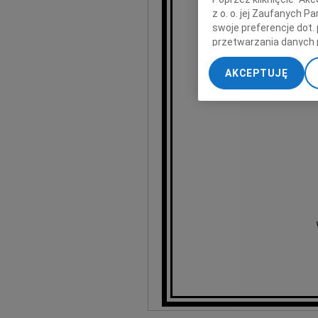
z o. o. jej Zaufanych 
swoje preferencje dot.
przetwarzania danych 
Wyr
„Ustawienia zaawansow
AKCEPTUJĘ
My, nasi Zaufani Part
dokładnych danych geol
Przechowywanie informa
treści, badnie odbiorcó