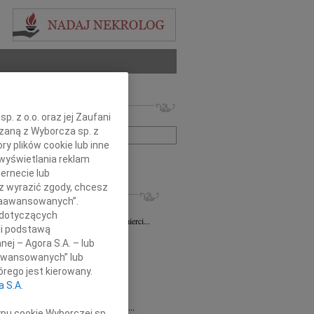
 nekrologów i wspomnień
. z o.o. oraz jej Zaufani
zwisko lub numer ogłoszenia:
ązaną z Wyborcza sp. z
ry plików cookie lub inne
wyświetlania reklam
+ szukanie zaawansowane
ernecie lub
sz wyrazić zgody, chcesz
KROLOGI
 Zaawansowanych”.
sz Gapiński
03.08.2026
Łódź
 dotyczących
ym żalem przyjęliśmy wiadomość o śmierci...
li podstawą
7.2026
Łódź
nej – Agora S.A. – lub
y głębokiego współczucia dla...
aawansowanych” lub
7.2026
Łódź
rego jest kierowany.
y współczucia Pani Janinie...
a S.A.
7.2026
Łódź
Joannie Nowińskiej wyrazy głębokiego...
ypu cookie Wyborczej sp.