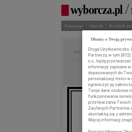
Nekrologi
Odeszli
Poradnik p
Dbamy o Twoją prywa
Alicja 
Droga Użytkowniczko, Dr
IMIĘ I NAZWISKO:
Partnerzy, w tym [
872
]
o.o., będą przetwarzać 
Łódź
REGION:
informacje zapisane w
dopasowanych do Twoich
11.10.2010
DATA EMISJI:
personalizacji treści 
ograniczyć jej zakres
Twoje dane osobowe mo
funkcjonowania serwisó
Z ogro
przetwarzania Twoich da
przyjęliśmy
Zaufanych Partnerów, 
skontaktuj się z admin
Więcej informacji znaj
A
Poprzez kliknięcie "Ak