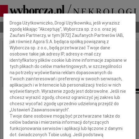
Dbamy o Twoją prywatność
Droga Użytkowniczko, Drogi Użytkowniku, jeśli wyrazisz
Nekrologi
Odeszli
Poradnik pogrzebowy
zgodę klikając "Akceptuję", Wyborcza sp. z o.o. oraz jej
Zaufani Partnerzy, w tym [
872
] Zaufanych Partnerów IAB,
jak również Agora S.A. będąca spółką powiązaną z
Wyborcza sp. z o.o., będą przetwarzać Twoje dane
osobowe takie jak adresy IP, adresy e-mail czy
IMIĘ I NAZWISKO:
identyfikatory plików cookie lub inne informacje zapisane w
Wrocław
tych plikach do celów marketingowych, w szczególności
REGION:
na potrzeby wyświetlania reklam dopasowanych do
09.10.2010
DATA EMISJI:
Twoich zainteresowań i preferencji w swoich serwisach,
aplikacjach i w Internecie lub personalizacji treści w nich
wyświetlanych. Wyrażenie zgody jest dobrowolne. Jeśli nie
chcesz wyrazić zgody, chcesz ograniczyć jej zakres lub
Wyrazy głębokiego żalu
chcesz wycofać zgodę uprzednio udzieloną przejdź do
„Ustawień Zaawansowanych”.
Twoje dane osobowe mogą być przetwarzane także do
Sędzi Beacie Stachowiak
celów badania i mierzenia informacji dotyczących
funkcjonowania serwisów i aplikacji lub łączone z danymi
z powodu śmierci
dot. świadczonych Tobie usług. Jeśli podstawą