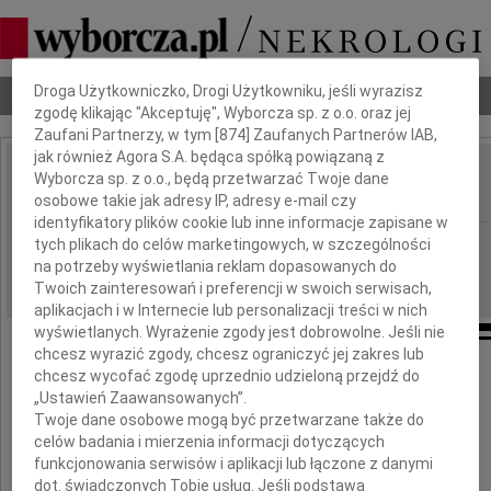
Dbamy o Twoją prywatność
Droga Użytkowniczko, Drogi Użytkowniku, jeśli wyrazisz
Nekrologi
Odeszli
Poradnik pogrzebowy
zgodę klikając "Akceptuję", Wyborcza sp. z o.o. oraz jej
Zaufani Partnerzy, w tym [
874
] Zaufanych Partnerów IAB,
jak również Agora S.A. będąca spółką powiązaną z
Jolanta Warynicka
Wyborcza sp. z o.o., będą przetwarzać Twoje dane
IMIĘ I NAZWISKO:
osobowe takie jak adresy IP, adresy e-mail czy
identyfikatory plików cookie lub inne informacje zapisane w
Wrocław
tych plikach do celów marketingowych, w szczególności
REGION:
na potrzeby wyświetlania reklam dopasowanych do
08.10.2010
DATA EMISJI:
Twoich zainteresowań i preferencji w swoich serwisach,
aplikacjach i w Internecie lub personalizacji treści w nich
wyświetlanych. Wyrażenie zgody jest dobrowolne. Jeśli nie
chcesz wyrazić zgody, chcesz ograniczyć jej zakres lub
Wyrazy serdecznego współczucia
chcesz wycofać zgodę uprzednio udzieloną przejdź do
oraz słowa otuchy
„Ustawień Zaawansowanych”.
Twoje dane osobowe mogą być przetwarzane także do
celów badania i mierzenia informacji dotyczących
Mężowi Mieczysławowi
funkcjonowania serwisów i aplikacji lub łączone z danymi
dot. świadczonych Tobie usług. Jeśli podstawą
oraz