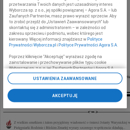
przetwarzania Twoich danych jest uzasadniony interes
Rodzinie
Wyborcza sp. z o.o., jej spółki powiązanej – Agora S.A. – lub
Zaufanych Partnerów, masz prawo wyrazić sprzeciw. Aby
naszej wieloletniej Pracownicy
to zrobić przejdź do „Ustawień Zaawansowanych” lub
skontaktuj się z administratorem – w zależności od
Jolanty Warynickiej
zakresu sprzeciwu i podmiotu, wobec którego jest
kierowany. Więcej informacji znajdziesz w
Polityce
Prywatności Wyborcza.pl
i
Polityce Prywatności Agora S.A.
zmarłej 6 października 2010 roku
Poprzez kliknięcie "Akceptuję" wyrażasz zgodę na
zainstalowanie i przechowywanie plików typu cookie
składa
Wyborczej sp. z o. o. jej Zaufanych Partnerów i Agora S.A.
na Twoim urządzeniu końcowym. Możesz też w każdej
Dyrekcja Szpitala Klinicznego nr 1 we Wrocławi
USTAWIENIA ZAAWANSOWANE
chwili zmienić swoje preferencje dot. plików cookie,
ponownie wywołując narzędzie do zarządzania Twoimi
preferencjami dot. przetwarzania danych poprzez
AKCEPTUJĘ
odnośnik „Ustawienia prywatności” w stopce serwisu i
Inne kondolencje
przechodząc do sekcji „Ustawienia zaawansowane”.
Zmiana ustawień plików cookie możliwa jest także za
pomocą ustawień przeglądarki.
Z wielkim smutkiem i żalem przyjęliśmy wiadomość o śmierci Jolanty Warynickiej w
My, nasi Zaufani Partnerzy i Agora S.A. możemy
Pielęgniarki Rodzinie i Bliskim Zmarłej wyrazy szczerego współczucia składają...