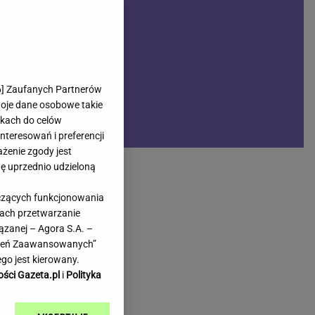
rmienia
Gliwice
Kielce
hodowe
Kraków
Lublin
Łódź
6
] Zaufanych Partnerów
woje dane osobowe takie
Olsztyn
likach do celów
Opole
teresowań i preferencji
e
Płock
ażenie zgody jest
we
Poznań
dę uprzednio udzieloną
Radom
yczących funkcjonowania
Rzeszów
kach przetwarzanie
inowe
Sosnowiec
ązanej – Agora S.A. –
inowe
Szczecin
awień Zaawansowanych”
Melo Radio
Toruń
go jest kierowany.
Trójmiasto
ości Gazeta.pl
i
Polityka
Warszawa
Wrocław