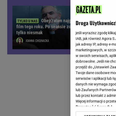
Wiadomości z Polski
Tenis
Plotki na topie
Sporty Walki
Niedziela handlowa
Siatkówka
Obejrzałam najgorszy
Droga Użytkownicz
Informacje na bieżąco
film tego roku. Po seansie zostaje
PlusLiga
tylko niesmak
Metro Warszawa
Lekkoatletyka
jeśli wyrazisz zgodę klika
IAB, jak również Agora S
Duży Format
Kolarstwo
JOANNA CHOJNACKA
jak adresy IP, adresy e-m
Pogoda Warszawa
Bieganie
marketingowych, w szcze
Pogoda Kraków
Trening - ćwiczenia
w swoich serwisach, aplik
Pogoda Gdańsk
Ćwiczenia
dobrowolne. Jeśli nie ch
Pogoda Poznań
Dieta - Odżywianie
przejdź do „Ustawień Z
Twoje dane osobowe mogą
Pogoda Wrocław
Jak schudnąć?
serwisów i aplikacji lub
Gazeta na X
Sport - Fitness
danych nie wymaga zgody 
Fitness
lub Zaufanych Partnerów
F1 - Formuła 1
lub przez kontakt z admi
Więcej informacji o prz
Prywatności Agora S.A.