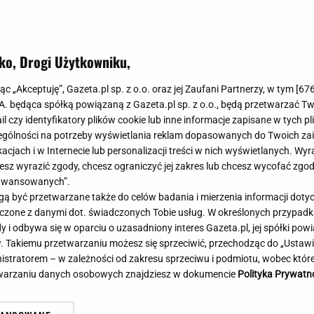
Meghan Markle
Krzesełka do ka
Magda Gessler
Łóżka dla dzieci
Barbara Kurdej-Szatan
Foteliki samoc
ko, Drogi Użytkowniku,
Księżna Kate
Przepisy
Porady
Jak zrobić?
jąc „Akceptuję”, Gazeta.pl sp. z o.o. oraz jej Zaufani Partnerzy, w tym [
67
.A. będąca spółką powiązaną z Gazeta.pl sp. z o.o., będą przetwarzać T
Na czasie
Grzyby
ail czy identyfikatory plików cookie lub inne informacje zapisane w tych p
Memy
Koronawirus
gólności na potrzeby wyświetlania reklam dopasowanych do Twoich zain
Radio Zet
Porady - Zdrowi
acjach i w Internecie lub personalizacji treści w nich wyświetlanych. Wyr
Radio Pogoda
Sukienki jeanso
cesz wyrazić zgody, chcesz ograniczyć jej zakres lub chcesz wycofać zgo
Radio internetowe
Torebki worki
aawansowanych”.
 być przetwarzane także do celów badania i mierzenia informacji dot
Rock Radio
Życzenia
 łączone z danymi dot. świadczonych Tobie usług. W określonych przypad
Złote Przeboje
Życzenia urodz
i odbywa się w oparciu o uzasadniony interes Gazeta.pl, jej spółki powi
Chillizet - radio internetowe
Życzenia imien
. Takiemu przetwarzaniu możesz się sprzeciwić, przechodząc do „Ust
Podcasty
Newsy, plotki - 
nistratorem – w zależności od zakresu sprzeciwu i podmiotu, wobec które
E-booki - Audiobooki
Lifestyle
etwarzaniu danych osobowych znajdziesz w dokumencie
Polityka Prywatn
Planeta.pl
Co obejrzeć