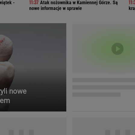
wiątek -
Atak nożownika w Kamiennej Górze. Są
Telewizor LG O
nowe informacje w sprawie
kra
yli nowe
iem
Doda
Kalkulator Poro
Magda Gessler
Kalendarz dni p
Agnieszka Woźniak-Starak
Kalendarz ciąży