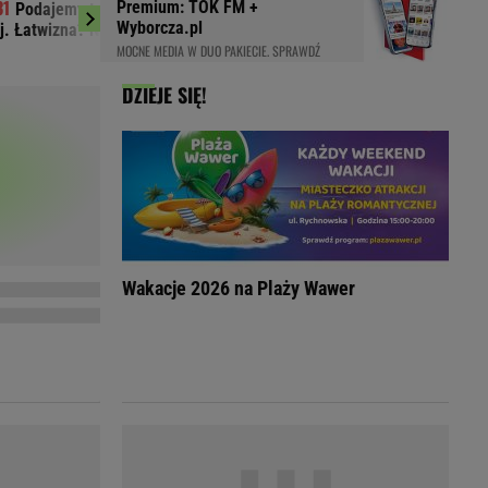
Premium: TOK FM +
Podajemy trzy miasta, a ty zgadujesz
Mudryk ledwo wró
LED
Wyborcza.pl
j. Łatwizna? Nie do końca
Oto co chcą z nim zro
MOCNE MEDIA W DUO PAKIECIE. SPRAWDŹ
DZIEJE SIĘ!
Wakacje 2026 na Plaży Wawer
du
Rodzina
łodnych
Wakacje
Sennik