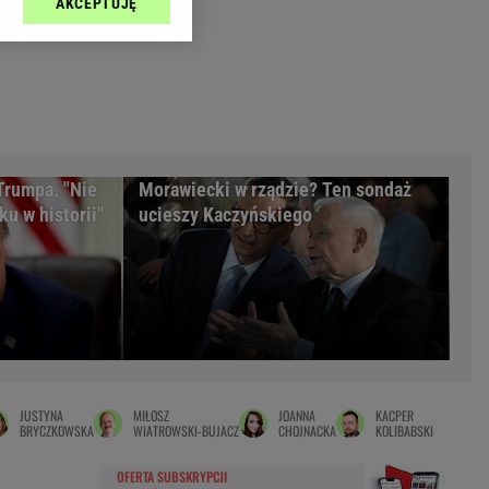
AKCEPTUJĘ
l sp. z o.o., jej
Zielona Góra
ić swoje preferencje
arzania danych poprzez
MAGAZYNY
ych”. Zmiana ustawień
syny
Kuchnia
a
Wysokie Obcasy
ach:
y
 celów identyfikacji.
Trumpa. "Nie
Morawiecki w rządzie? Ten sondaż
omiar reklam i treści,
rynarka
u w historii"
ucieszy Kaczyńskiego
enka za 29zł
zula
 wide
y
to
JUSTYNA
MIŁOSZ
JOANNA
KACPER
kim obcasie
BRYCZKOWSKA
WIATROWSKI-BUJACZ
CHOJNACKA
KOLIBABSKI
OFERTA SUBSKRYPCJI