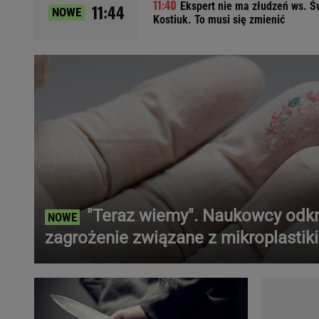
Ekspert nie ma złudzeń ws. Ś
11:44
NOWE
Ładowanie samochodu elektrycznego
Kostiuk. To musi się zmienić
Filtr cząstek stałych
Brzydki zapach w samochodzie
Numer Vin
Ogłoszenia motoryzacyjne
Waluty
Komunikaty
Opel Meriva
Toyota Auris
Toyota Avensis
Jeep Grand Cherokee
"Teraz wiemy". Naukowcy odkr
POPULARNE TEMATY
zagrożenie związane z mikroplastik
Liga Mistrzów
Legia Warszawa
Liga Europy
Paszport Covidowy
Piłka Nożna
Wczasy w górach