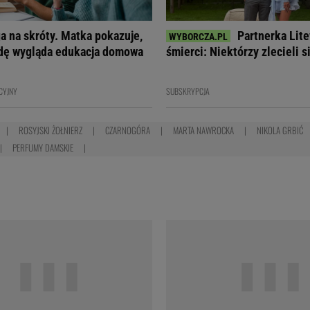
ga na skróty. Matka pokazuje,
Partnerka Lite
dę wygląda edukacja domowa
śmierci: Niektórzy zlecieli s
CYJNY
SUBSKRYPCJA
ROSYJSKI ŻOŁNIERZ
CZARNOGÓRA
MARTA NAWROCKA
NIKOLA GRBIĆ
PERFUMY DAMSKIE