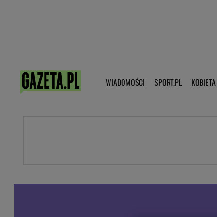
Poczta - Logowanie
Pobierz 
WIADOMOŚCI
SPORT.PL
KOBIETA
DZIECKO
KOBIETA
KULTURA
NEX
WIADOMOŚCI
SPORT
G.PL
Skoki narciarskie
Haps.pl
Ekstraklasa
Wiadomości ze świata
Bundesliga
Sport wiadomości
Liga Mistrzów
Horoskop
Liga Europy
Papież Franiszek
Koszykówka