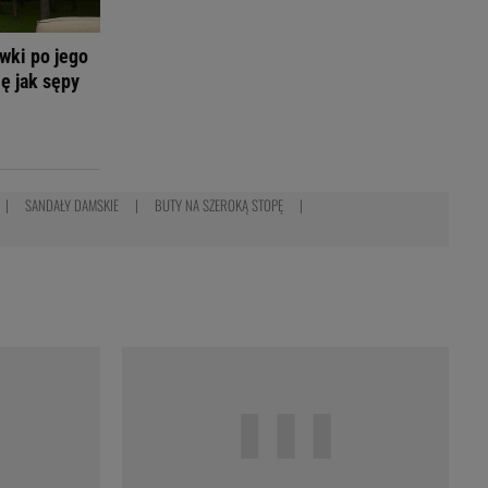
wki po jego
ię jak sępy
SANDAŁY DAMSKIE
BUTY NA SZEROKĄ STOPĘ