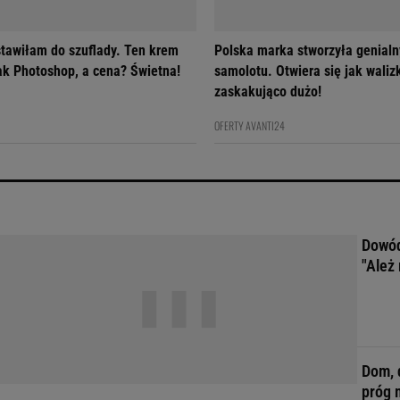
tawiłam do szuflady. Ten krem
Polska marka stworzyła genialn
jak Photoshop, a cena? Świetna!
samolotu. Otwiera się jak walizk
zaskakująco dużo!
OFERTY AVANTI24
Dowód
"Ależ 
Dom, 
próg 