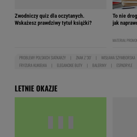
Zwodniczy quiz dla oczytanych.
To nie dro
Wskażesz prawdziwy tytuł książki?
jak napraw
MATERIAŁ PROMO
PROBLEMY POLSKICH SIATKARZY
ZNAK Z '30'
WISŁAWA SZYMBORSKA
FRYZURA KUKIEŁKA
ELEGANCKIE BUTY
BALERINY
ESPADRYLE
LETNIE OKAZJE