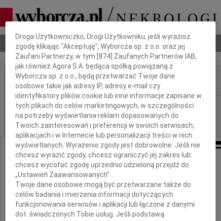
Dbamy o Twoją prywatność
Droga Użytkowniczko, Drogi Użytkowniku, jeśli wyrazisz
Nekrologi
Odeszli
Poradnik pogrzebowy
zgodę klikając "Akceptuję", Wyborcza sp. z o.o. oraz jej
Zaufani Partnerzy, w tym [
874
] Zaufanych Partnerów IAB,
jak również Agora S.A. będąca spółką powiązaną z
Wyborcza sp. z o.o., będą przetwarzać Twoje dane
osobowe takie jak adresy IP, adresy e-mail czy
IMIĘ I NAZWISKO:
identyfikatory plików cookie lub inne informacje zapisane w
Warszawa
tych plikach do celów marketingowych, w szczególności
REGION:
na potrzeby wyświetlania reklam dopasowanych do
09.10.2009
DATA EMISJI:
Twoich zainteresowań i preferencji w swoich serwisach,
aplikacjach i w Internecie lub personalizacji treści w nich
wyświetlanych. Wyrażenie zgody jest dobrowolne. Jeśli nie
chcesz wyrazić zgody, chcesz ograniczyć jej zakres lub
chcesz wycofać zgodę uprzednio udzieloną przejdź do
„Ustawień Zaawansowanych”.
Jerzemu Sowie
Twoje dane osobowe mogą być przetwarzane także do
celów badania i mierzenia informacji dotyczących
i
funkcjonowania serwisów i aplikacji lub łączone z danymi
Zbigniewowi Kledyńskiemu
dot. świadczonych Tobie usług. Jeśli podstawą