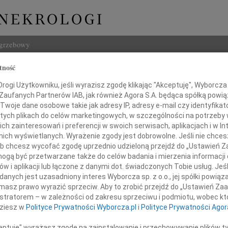
ogrzebowy
tność
Szukaj
ogi Użytkowniku, jeśli wyrazisz zgodę klikając "Akceptuję", Wyborcza sp
Imię i na
 Zaufanych Partnerów IAB, jak również Agora S.A. będąca spółką powi
Twoje dane osobowe takie jak adresy IP, adresy e-mail czy identyfikato
 tych plikach do celów marketingowych, w szczególności na potrzeby 
 zainteresowań i preferencji w swoich serwisach, aplikacjach i w Int
w nich wyświetlanych. Wyrażenie zgody jest dobrowolne. Jeśli nie chce
INNE NE
 lub chcesz wycofać zgodę uprzednio udzieloną przejdź do „Ustawień
Barba
gą być przetwarzane także do celów badania i mierzenia informacji
Z głę
w i aplikacji lub łączone z danymi dot. świadczonych Tobie usług. Jeś
Naszemu Koledze
Lucyn
nych jest uzasadniony interes Wyborcza sp. z o.o., jej spółki powiąza
Nasze
masz prawo wyrazić sprzeciw. Aby to zrobić przejdź do „Ustawień Z
lowi Warynickiemu
06.0
istratorem – w zależności od zakresu sprzeciwu i podmiotu, wobec któ
Annie
dziesz w
Polityce Prywatności Wyborcza.pl
i
Polityce Prywatności Agor
oraz Jego Córce
31.0
Panu 
ceptuję" wyrażasz zgodę na zainstalowanie i przechowywanie plików t