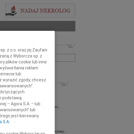
 nekrologów i wspomnień
. z o.o. oraz jej Zaufani
zwisko lub numer ogłoszenia:
ązaną z Wyborcza sp. z
ry plików cookie lub inne
wyświetlania reklam
+ szukanie zaawansowane
ernecie lub
sz wyrazić zgody, chcesz
KROLOGI
 Zaawansowanych”.
ra Korony
07.08.2026
Wrocław
 dotyczących
bokim żalem i smutkiem przyjęliśmy...
li podstawą
a Wróbel
06.08.2026
Wrocław
nej – Agora S.A. – lub
mu Przyjacielowi Michałowi Łuczakowi...
aawansowanych” lub
8.2026
Wrocław
rego jest kierowany.
 Ciskowskiej wyrazy najgłębszego...
a S.A.
7.2026
Wrocław
Sędziemu Januszowi Kaspryszynowi wyrazy...
ypu cookie Wyborczej sp.