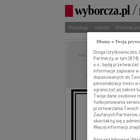
Nekrologi
Odeszli
Poradnik p
Dbamy o Twoją prywa
Droga Użytkowniczko, Dr
IMIĘ I NAZWISKO:
Partnerzy, w tym [
874
]
o.o., będą przetwarzać 
Wrocław
REGION:
informacje zapisane w
07.10.2010
DATA EMISJI:
dopasowanych do Twoich
personalizacji treści 
ograniczyć jej zakres
Twoje dane osobowe mo
funkcjonowania serwisó
przetwarzania Twoich da
Zaufanych Partnerów, 
Emi
skontaktuj się z admin
Więcej informacji znaj
Poprzez kliknięcie "Ak