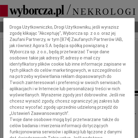
Dbamy o Twoją prywatność
Nekrologi
Odeszli
Poradnik pogrzebowy
Droga Użytkowniczko, Drogi Użytkowniku, jeśli wyrazisz
zgodę klikając "Akceptuję", Wyborcza sp. z o.o. oraz jej
Zaufani Partnerzy, w tym [
874
] Zaufanych Partnerów IAB,
jak również Agora S.A. będąca spółką powiązaną z
Halina Wasiutyńska
Wyborcza sp. z o.o., będą przetwarzać Twoje dane
IMIĘ I NAZWISKO:
osobowe takie jak adresy IP, adresy e-mail czy
identyfikatory plików cookie lub inne informacje zapisane w
Warszawa
REGION:
tych plikach do celów marketingowych, w szczególności
na potrzeby wyświetlania reklam dopasowanych do
09.10.2009
DATA EMISJI:
Twoich zainteresowań i preferencji w swoich serwisach,
aplikacjach i w Internecie lub personalizacji treści w nich
wyświetlanych. Wyrażenie zgody jest dobrowolne. Jeśli nie
chcesz wyrazić zgody, chcesz ograniczyć jej zakres lub
chcesz wycofać zgodę uprzednio udzieloną przejdź do
W dniu 8 września 2008 roku, w wieku 96 lat,
„Ustawień Zaawansowanych”.
Twoje dane osobowe mogą być przetwarzane także do
zmarła w Connecticut (USA)
celów badania i mierzenia informacji dotyczących
funkcjonowania serwisów i aplikacji lub łączone z danymi