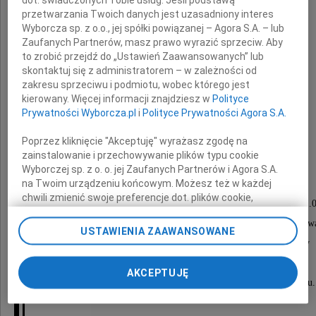
dot. świadczonych Tobie usług. Jeśli podstawą
przetwarzania Twoich danych jest uzasadniony interes
Wyborcza sp. z o.o., jej spółki powiązanej – Agora S.A. – lub
Zaufanych Partnerów, masz prawo wyrazić sprzeciw. Aby
to zrobić przejdź do „Ustawień Zaawansowanych” lub
Halina Wasiutyńska
skontaktuj się z administratorem – w zależności od
zakresu sprzeciwu i podmiotu, wobec którego jest
wdowa po ś p. Wojciechu Wasiutyńskim
kierowany. Więcej informacji znajdziesz w
Polityce
Prywatności Wyborcza.pl
i
Polityce Prywatności Agora S.A.
Poprzez kliknięcie "Akceptuję" wyrażasz zgodę na
Nabożeństwo żałobne w intencji
zainstalowanie i przechowywanie plików typu cookie
Wojciecha i Haliny Wasiutyńskich
Wyborczej sp. z o. o. jej Zaufanych Partnerów i Agora S.A.
na Twoim urządzeniu końcowym. Możesz też w każdej
zostanie odprawione
chwili zmienić swoje preferencje dot. plików cookie,
w dniu 12 października 2009 roku o godzinie 11.
ponownie wywołując narzędzie do zarządzania Twoimi
w kościele pw. św. Karola Boromeusza na Starych Pow
preferencjami dot. przetwarzania danych poprzez
USTAWIENIA ZAAWANSOWANE
odnośnik „Ustawienia prywatności” w stopce serwisu i
po czym nastąpi złożenie Prochów śp. Haliny
przechodząc do sekcji „Ustawienia zaawansowane”.
u boku Jej męża ? śp. Wojciecha ?
Zmiana ustawień plików cookie możliwa jest także za
AKCEPTUJĘ
pomocą ustawień przeglądarki.
w rodzinnym grobie na miejscowym cmentarzu.
My, nasi Zaufani Partnerzy i Agora S.A. możemy