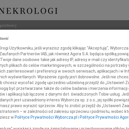
ogrzebowy
tność
Szukaj
j Składanowski
ogi Użytkowniku, jeśli wyrazisz zgodę klikając "Akceptuję", Wyborcza sp
Imię i na
 Zaufanych Partnerów IAB, jak również Agora S.A. będąca spółką powi
Twoje dane osobowe takie jak adresy IP, adresy e-mail czy identyfikato
 tych plikach do celów marketingowych, w szczególności na potrzeby 
 zainteresowań i preferencji w swoich serwisach, aplikacjach i w Int
w nich wyświetlanych. Wyrażenie zgody jest dobrowolne. Jeśli nie chce
INNE NE
 lub chcesz wycofać zgodę uprzednio udzieloną przejdź do „Ustawień
Ewa S
gą być przetwarzane także do celów badania i mierzenia informacji
Panu 
w i aplikacji lub łączone z danymi dot. świadczonych Tobie usług. Jeś
03.0
nych jest uzasadniony interes Wyborcza sp. z o.o., jej spółki powiąza
Rodzinie
Panu 
masz prawo wyrazić sprzeciw. Aby to zrobić przejdź do „Ustawień Z
31.0
istratorem – w zależności od zakresu sprzeciwu i podmiotu, wobec któ
Wyraz
wyrazy głębokiego żalu
dziesz w
Polityce Prywatności Wyborcza.pl
i
Polityce Prywatności Agor
31.0
z powodu śmierci
Nasze
ceptuję" wyrażasz zgodę na zainstalowanie i przechowywanie plików t