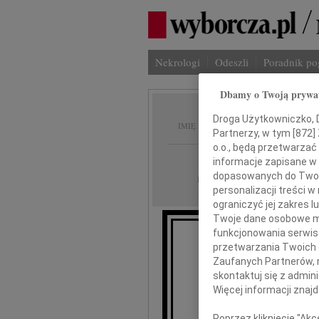
Nekrologi
Odeszli
Poradnik p
Dbamy o Twoją prywa
Andrze
Droga Użytkowniczko, Dr
IMIĘ I NAZWISKO:
Partnerzy, w tym [
872
]
o.o., będą przetwarzać 
Lublin
REGION:
informacje zapisane w
dopasowanych do Twoich
09.10.2009
DATA EMISJI:
personalizacji treści 
ograniczyć jej zakres
Twoje dane osobowe mo
funkcjonowania serwisó
przetwarzania Twoich da
Zaufanych Partnerów, 
skontaktuj się z admin
Więcej informacji znaj
Poprzez kliknięcie "Ak