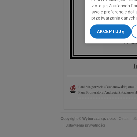
z o. o. jej Zaufanych 
Andrze
swoje preferencje dot.
przetwarzania danych 
„Ustawienia zaawansow
AKCEPTUJĘ
My, nasi Zaufani Part
dokładnych danych geol
z Prok
Przechowywanie informa
treści, badnie odbiorcó
I
Pani Małgorzacie Składanowskiej oraz 
Pana Prokuratora Andrzeja Składanowski
Copyright © Wyborcza sp. z o.o.
O nas
St
Ustawienia prywatności