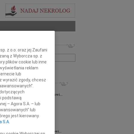
 nekrologów i wspomnień
. z o.o. oraz jej Zaufani
zwisko lub numer ogłoszenia:
ązaną z Wyborcza sp. z
ry plików cookie lub inne
wyświetlania reklam
+ szukanie zaawansowane
ernecie lub
sz wyrazić zgody, chcesz
KROLOGI
 Zaawansowanych”.
taśkiewicz
03.08.2026
Lublin
 dotyczących
Profesorowi Grzegorzowi Staśkiewiczowi...
li podstawą
8.2026
Lublin
nej – Agora S.A. – lub
dr hab. n. med. Grzegorzowi...
aawansowanych” lub
7.2026
Lublin
rego jest kierowany.
y głębokiego współczucia dla dr...
a S.A.
7.2026
Lublin
mu Koledze dr hab. n. med. Grzegorzowi...
ypu cookie Wyborczej sp.