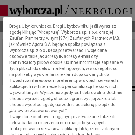
Dbamy o Twoją prywatność
Nekrologi
Odeszli
Poradnik pogrzebowy
Droga Użytkowniczko, Drogi Użytkowniku, jeśli wyrazisz
zgodę klikając "Akceptuję", Wyborcza sp. z o.o. oraz jej
Zaufani Partnerzy, w tym [
874
] Zaufanych Partnerów IAB,
jak również Agora S.A. będąca spółką powiązaną z
Wyborcza sp. z o.o., będą przetwarzać Twoje dane
IMIĘ I NAZWISKO:
osobowe takie jak adresy IP, adresy e-mail czy
identyfikatory plików cookie lub inne informacje zapisane w
Warszawa
REGION:
tych plikach do celów marketingowych, w szczególności
31.08.2009
DATA EMISJI:
na potrzeby wyświetlania reklam dopasowanych do
Twoich zainteresowań i preferencji w swoich serwisach,
aplikacjach i w Internecie lub personalizacji treści w nich
wyświetlanych. Wyrażenie zgody jest dobrowolne. Jeśli nie
chcesz wyrazić zgody, chcesz ograniczyć jej zakres lub
chcesz wycofać zgodę uprzednio udzieloną przejdź do
Pani
„Ustawień Zaawansowanych”.
Twoje dane osobowe mogą być przetwarzane także do
celów badania i mierzenia informacji dotyczących
Teresie Kowalik
funkcjonowania serwisów i aplikacji lub łączone z danymi
dot. świadczonych Tobie usług. Jeśli podstawą