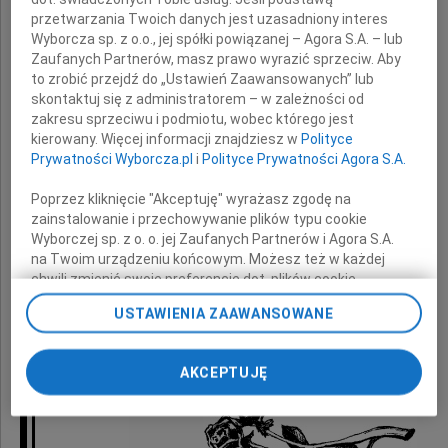
przetwarzania Twoich danych jest uzasadniony interes
Wyborcza sp. z o.o., jej spółki powiązanej – Agora S.A. – lub
wyrazy głębokiego współczucia
Zaufanych Partnerów, masz prawo wyrazić sprzeciw. Aby
to zrobić przejdź do „Ustawień Zaawansowanych” lub
z powodu śmierci
skontaktuj się z administratorem – w zależności od
zakresu sprzeciwu i podmiotu, wobec którego jest
kierowany. Więcej informacji znajdziesz w
Polityce
Prywatności Wyborcza.pl
i
Polityce Prywatności Agora S.A.
Mamy
Poprzez kliknięcie "Akceptuję" wyrażasz zgodę na
zainstalowanie i przechowywanie plików typu cookie
Wyborczej sp. z o. o. jej Zaufanych Partnerów i Agora S.A.
na Twoim urządzeniu końcowym. Możesz też w każdej
składają
chwili zmienić swoje preferencje dot. plików cookie,
ponownie wywołując narzędzie do zarządzania Twoimi
USTAWIENIA ZAAWANSOWANE
preferencjami dot. przetwarzania danych poprzez
Elżbieta i Leopold Dzikowscy
odnośnik „Ustawienia prywatności” w stopce serwisu i
przechodząc do sekcji „Ustawienia zaawansowane”.
AKCEPTUJĘ
Zmiana ustawień plików cookie możliwa jest także za
pomocą ustawień przeglądarki.
My, nasi Zaufani Partnerzy i Agora S.A. możemy