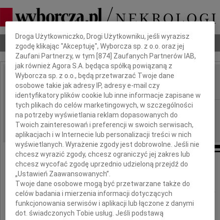
Dbamy o Twoją prywatność
Droga Użytkowniczko, Drogi Użytkowniku, jeśli wyrazisz
Nekrologi
Odeszli
Poradnik pogrzebowy
zgodę klikając "Akceptuję", Wyborcza sp. z o.o. oraz jej
Zaufani Partnerzy, w tym [
874
] Zaufanych Partnerów IAB,
jak również Agora S.A. będąca spółką powiązaną z
Wyborcza sp. z o.o., będą przetwarzać Twoje dane
Gerard Labuda
osobowe takie jak adresy IP, adresy e-mail czy
IMIĘ I NAZWISKO:
identyfikatory plików cookie lub inne informacje zapisane w
tych plikach do celów marketingowych, w szczególności
Wrocław
REGION:
na potrzeby wyświetlania reklam dopasowanych do
07.10.2010
DATA EMISJI:
Twoich zainteresowań i preferencji w swoich serwisach,
aplikacjach i w Internecie lub personalizacji treści w nich
wyświetlanych. Wyrażenie zgody jest dobrowolne. Jeśli nie
chcesz wyrazić zgody, chcesz ograniczyć jej zakres lub
chcesz wycofać zgodę uprzednio udzieloną przejdź do
Panu
„Ustawień Zaawansowanych”.
Twoje dane osobowe mogą być przetwarzane także do
prof. Aleksandrowi Labudzie
celów badania i mierzenia informacji dotyczących
funkcjonowania serwisów i aplikacji lub łączone z danymi
dot. świadczonych Tobie usług. Jeśli podstawą
wyrazy współczucia z powodu śmierci Ojca