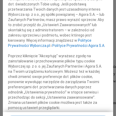
dot. świadczonych Tobie usług. Jeśli podstawą
przetwarzania Twoich danych jest uzasadniony interes
Wyborcza sp. z o.o., jej spółki powiązanej – Agora S.A. – lub
Zaufanych Partnerów, masz prawo wyrazić sprzeciw. Aby
to zrobić przejdź do „Ustawień Zaawansowanych” lub
prof. dr hab. inż.
skontaktuj się z administratorem – w zależności od
zakresu sprzeciwu i podmiotu, wobec którego jest
kierowany. Więcej informacji znajdziesz w
Polityce
Andrzej Majde
Prywatności Wyborcza.pl
i
Polityce Prywatności Agora S.A.
Poprzez kliknięcie "Akceptuję" wyrażasz zgodę na
zainstalowanie i przechowywanie plików typu cookie
Wyborczej sp. z o. o. jej Zaufanych Partnerów i Agora S.A.
Absolwent Wydziału Geodezji i Kartografii Poltechniki Wa
na Twoim urządzeniu końcowym. Możesz też w każdej
Wybitny specjalista z dziedziny fotogrametrii i doskonał
chwili zmienić swoje preferencje dot. plików cookie,
wieloletni nauczyciel skademii Politechniki Warszaw
ponownie wywołując narzędzie do zarządzania Twoimi
preferencjami dot. przetwarzania danych poprzez
oraz Politechniki Śląskiej.
odnośnik „Ustawienia prywatności” w stopce serwisu i
Jako nauczyciel akademicki pracował także
przechodząc do sekcji „Ustawienia zaawansowane”.
Zmiana ustawień plików cookie możliwa jest także za
na Uniwersytecie Technicznym w Durbanie i w Amm
pomocą ustawień przeglądarki.
W latch 1971-1973 oraz 1987-2002