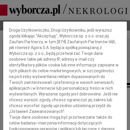
Dbamy o Twoją prywatność
Nekrologi
Odeszli
Poradnik pogrzebowy
Droga Użytkowniczko, Drogi Użytkowniku, jeśli wyrazisz
zgodę klikając "Akceptuję", Wyborcza sp. z o.o. oraz jej
Zaufani Partnerzy, w tym [
874
] Zaufanych Partnerów IAB,
jak również Agora S.A. będąca spółką powiązaną z
IMIĘ I NAZWISKO:
Wyborcza sp. z o.o., będą przetwarzać Twoje dane
osobowe takie jak adresy IP, adresy e-mail czy
Warszawa
REGION:
identyfikatory plików cookie lub inne informacje zapisane w
09.10.2009
DATA EMISJI:
tych plikach do celów marketingowych, w szczególności
na potrzeby wyświetlania reklam dopasowanych do
Twoich zainteresowań i preferencji w swoich serwisach,
aplikacjach i w Internecie lub personalizacji treści w nich
wyświetlanych. Wyrażenie zgody jest dobrowolne. Jeśli nie
Z wielkim smutkiem informujemy,
chcesz wyrazić zgody, chcesz ograniczyć jej zakres lub
chcesz wycofać zgodę uprzednio udzieloną przejdź do
że w dniu 1 października 2009 roku
„Ustawień Zaawansowanych”.
zmarł w wieku 72 lat
Twoje dane osobowe mogą być przetwarzane także do
celów badania i mierzenia informacji dotyczących
funkcjonowania serwisów i aplikacji lub łączone z danymi