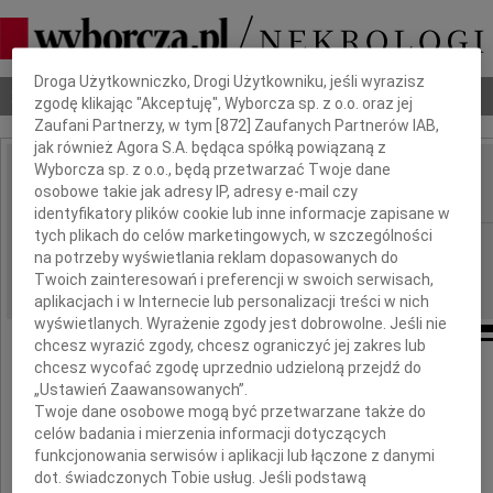
Dbamy o Twoją prywatność
Droga Użytkowniczko, Drogi Użytkowniku, jeśli wyrazisz
Nekrologi
Odeszli
Poradnik pogrzebowy
zgodę klikając "Akceptuję", Wyborcza sp. z o.o. oraz jej
Zaufani Partnerzy, w tym [
872
] Zaufanych Partnerów IAB,
jak również Agora S.A. będąca spółką powiązaną z
Wyborcza sp. z o.o., będą przetwarzać Twoje dane
Andrzej Pyłka
osobowe takie jak adresy IP, adresy e-mail czy
IMIĘ I NAZWISKO:
identyfikatory plików cookie lub inne informacje zapisane w
tych plikach do celów marketingowych, w szczególności
Lublin
REGION:
na potrzeby wyświetlania reklam dopasowanych do
09.10.2009
DATA EMISJI:
Twoich zainteresowań i preferencji w swoich serwisach,
aplikacjach i w Internecie lub personalizacji treści w nich
wyświetlanych. Wyrażenie zgody jest dobrowolne. Jeśli nie
chcesz wyrazić zgody, chcesz ograniczyć jej zakres lub
chcesz wycofać zgodę uprzednio udzieloną przejdź do
Drogiej Koleżance Pani Prof. dr hab.
„Ustawień Zaawansowanych”.
Halinie Kowalskiej-Pyłka
Twoje dane osobowe mogą być przetwarzane także do
celów badania i mierzenia informacji dotyczących
funkcjonowania serwisów i aplikacji lub łączone z danymi
serdeczne wyrazy współczucia
dot. świadczonych Tobie usług. Jeśli podstawą
z powodu śmierci Jej