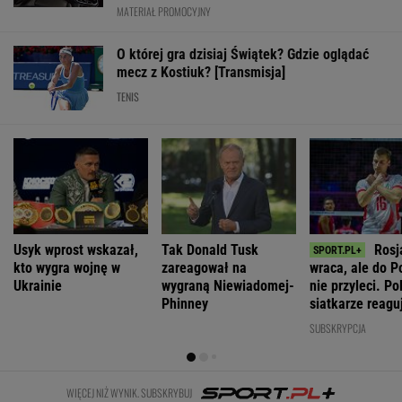
MATERIAŁ PROMOCYJNY
O której gra dzisiaj Świątek? Gdzie oglądać
mecz z Kostiuk? [Transmisja]
TENIS
Usyk wprost wskazał,
Tak Donald Tusk
Rosj
kto wygra wojnę w
zareagował na
wraca, ale do P
Ukrainie
wygraną Niewiadomej-
nie przyleci. Po
Phinney
siatkarze reagu
rozumiem"
SUBSKRYPCJA
WIĘCEJ NIŻ WYNIK. SUBSKRYBUJ