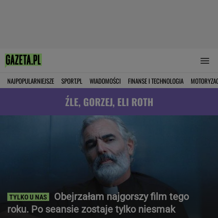
NAJPOPULARNIEJSZE
SPORT.PL
WIADOMOŚCI
FINANSE I TECHNOLOGIA
MOTORYZA
ŹLE, GORZEJ, ELI ROTH
Obejrzałam najgorszy film tego
roku. Po seansie zostaje tylko niesmak