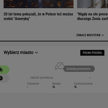
20 lat temu pokazali, że w Polsce też można
"Nigdy na sto proce
zrobić "Amerykę"
dlaczego Zosia zac
ZOBACZ WSZYSTKIE
Wybierz miasto
PEŁNA POGODA
Załaduj ponownie
Jakość powietrza:
-
Ciśnienie:
Opady:
Zachmurzenie:
-
-%
-%