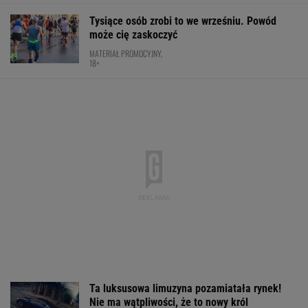
Tysiące osób zrobi to we wrześniu. Powód
może cię zaskoczyć
MATERIAŁ PROMOCYJNY,
18+
Ta luksusowa limuzyna pozamiatała rynek!
Nie ma wątpliwości, że to nowy król