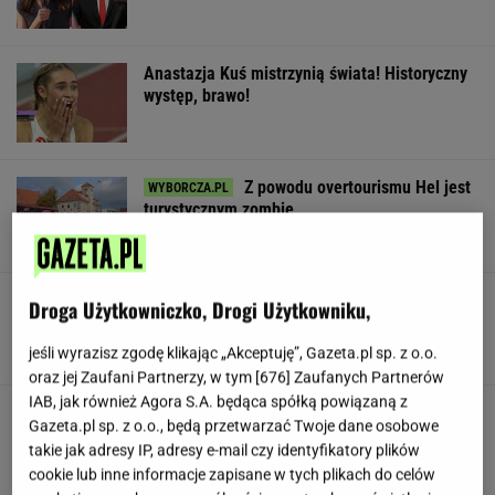
Anastazja Kuś mistrzynią świata! Historyczny
występ, brawo!
Z powodu overtourismu Hel jest
turystycznym zombie
SUBSKRYPCJA
Wyremontują hotel dla posłów.
Droga Użytkowniczko, Drogi Użytkowniku,
Przejdzie "lifting" za 1,3 mln zł
jeśli wyrazisz zgodę klikając „Akceptuję”, Gazeta.pl sp. z o.o.
oraz jej Zaufani Partnerzy, w tym [
676
] Zaufanych Partnerów
IAB, jak również Agora S.A. będąca spółką powiązaną z
Starzejąca się Polska uwalnia tysiące lokali.
Gazeta.pl sp. z o.o., będą przetwarzać Twoje dane osobowe
Co czeka rynek?
takie jak adresy IP, adresy e-mail czy identyfikatory plików
DANIEL MAIKOWSKI
cookie lub inne informacje zapisane w tych plikach do celów