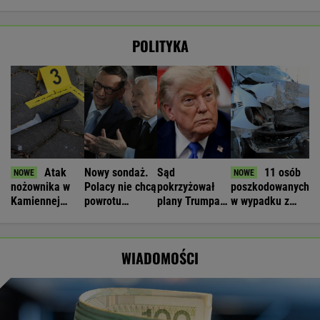
POLITYKA
Atak
Nowy sondaż.
Sąd
11 osób
nożownika w
Polacy nie chcą
pokrzyżował
poszkodowanych
Kamiennej
powrotu
plany Trumpa.
w wypadku z
Górze. Jeden z
Morawieckiego
"Nie znamy
udziałem busa.
16-latków
żadnego
Są utrudnienia
zwolniony
przypadku w
WIADOMOŚCI
historii"