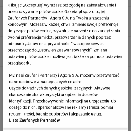
Klikając „Akceptuję” wyrażasz też zgodę na zainstalowanie i
przechowywanie plików cookie Gazeta.pl sp. z o.o., jej
Dostałeś taki list z banku? Lepiej go nie
Zaufanych Partnerów i Agora S.A. na Twoim urządzeniu
ignorować
końcowym. Możesz w każdej chwili zmienić swoje preferencje
dotyczące plików cookie, wywołując narzędzie do zarządzania
twoimi preferencjami dot. przetwarzania danych poprzez
Rozwiąż quiz geograficzny i dopasuj miasto do
odnośnik „Ustawienia prywatności ” w stopce serwisu i
państwa. Zdobędziesz 9/13?
przechodząc do „Ustawień Zaawansowanych”. Zmiana
ustawień plików cookie możliwa jest także za pomocą ustawień
przeglądarki.
Jedno przekonanie może utrudniać życie
My, nasi Zaufani Partnerzy i Agora S.A. możemy przetwarzać
osobom z astygmatyzmem. Zwłaszcza latem
dane osobowe w następujących celach:
MATERIAŁ PROMOCYJNY
Użycie dokładnych danych geolokalizacyjnych. Aktywne
skanowanie charakterystyki urządzenia do celów
identyfikacji. Przechowywanie informacji na urządzeniu lub
Partnerka Litewki po jego
dostęp do nich. Spersonalizowane reklamy i treści, pomiar
śmierci: Niektórzy zlecieli się jak sępy
reklam i treści, badnie odbiorców i ulepszanie usług.
SUBSKRYPCJA
Lista Zaufanych Partnerów