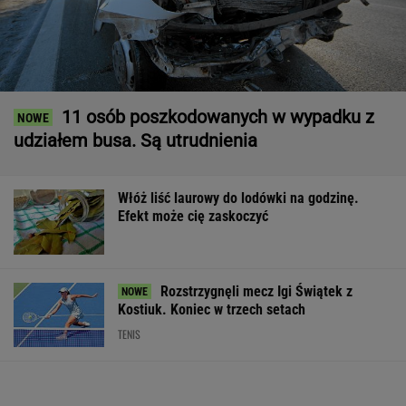
11 osób poszkodowanych w wypadku z
udziałem busa. Są utrudnienia
Włóż liść laurowy do lodówki na godzinę.
Efekt może cię zaskoczyć
Rozstrzygnęli mecz Igi Świątek z
Kostiuk. Koniec w trzech setach
TENIS