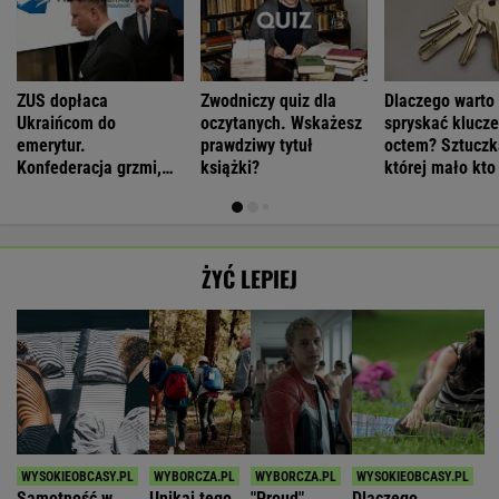
ZUS dopłaca
Zwodniczy quiz dla
Dlaczego warto
Ukraińcom do
oczytanych. Wskażesz
spryskać klucze
emerytur.
prawdziwy tytuł
octem? Sztuczk
Konfederacja grzmi,
książki?
której mało kto
ale zapomina o ważnej
rzeczy
ŻYĆ LEPIEJ
Samotność w
Unikaj tego,
"Proud"
Dlaczego