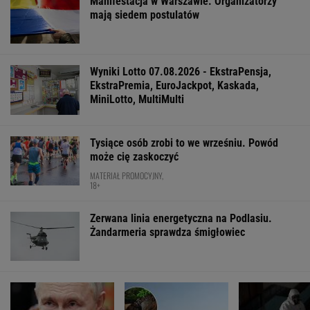
Manifestacja w Warszawie. Organizatorzy
mają siedem postulatów
Wyniki Lotto 07.08.2026 - EkstraPensja,
EkstraPremia, EuroJackpot, Kaskada,
MiniLotto, MultiMulti
Tysiące osób zrobi to we wrześniu. Powód
może cię zaskoczyć
MATERIAŁ PROMOCYJNY,
18+
Zerwana linia energetyczna na Podlasiu.
Żandarmeria sprawdza śmigłowiec