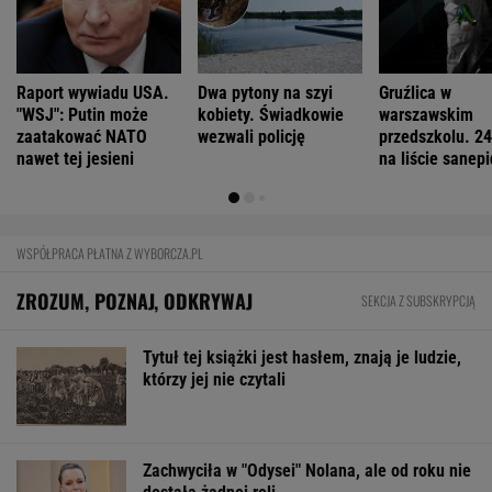
Raport wywiadu USA.
Dwa pytony na szyi
Gruźlica w
"WSJ": Putin może
kobiety. Świadkowie
warszawskim
zaatakować NATO
wezwali policję
przedszkolu. 24
nawet tej jesieni
na liście sanep
WSPÓŁPRACA PŁATNA Z WYBORCZA.PL
ZROZUM, POZNAJ, ODKRYWAJ
SEKCJA Z SUBSKRYPCJĄ
Tytuł tej książki jest hasłem, znają je ludzie,
którzy jej nie czytali
Zachwyciła w "Odysei" Nolana, ale od roku nie