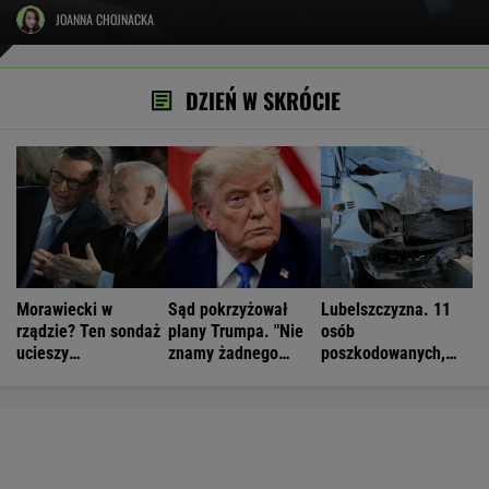
JOANNA CHOJNACKA
DZIEŃ W SKRÓCIE
Morawiecki w
Sąd pokrzyżował
Lubelszczyzna. 11
rządzie? Ten sondaż
plany Trumpa. "Nie
osób
ucieszy
znamy żadnego
poszkodowanych,
Kaczyńskiego
przypadku w historii"
droga całkowicie
zablokowana