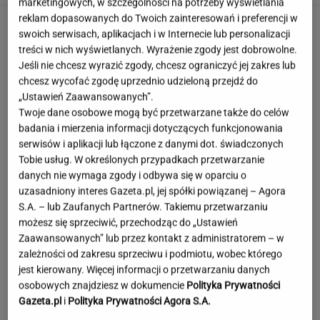
marketingowych, w szczególności na potrzeby wyświetlania
reklam dopasowanych do Twoich zainteresowań i preferencji w
swoich serwisach, aplikacjach i w Internecie lub personalizacji
treści w nich wyświetlanych. Wyrażenie zgody jest dobrowolne.
Jeśli nie chcesz wyrazić zgody, chcesz ograniczyć jej zakres lub
chcesz wycofać zgodę uprzednio udzieloną przejdź do
„Ustawień Zaawansowanych”.
Twoje dane osobowe mogą być przetwarzane także do celów
badania i mierzenia informacji dotyczących funkcjonowania
serwisów i aplikacji lub łączone z danymi dot. świadczonych
Tobie usług. W określonych przypadkach przetwarzanie
danych nie wymaga zgody i odbywa się w oparciu o
uzasadniony interes Gazeta.pl, jej spółki powiązanej – Agora
S.A. – lub Zaufanych Partnerów. Takiemu przetwarzaniu
możesz się sprzeciwić, przechodząc do „Ustawień
Zaawansowanych” lub przez kontakt z administratorem – w
zależności od zakresu sprzeciwu i podmiotu, wobec którego
jest kierowany. Więcej informacji o przetwarzaniu danych
Tajemniczy most na granicy Rosji. Ukraina bije
osobowych znajdziesz w dokumencie
Polityka Prywatności
na alarm
Gazeta.pl
i
Polityka Prywatności Agora S.A.