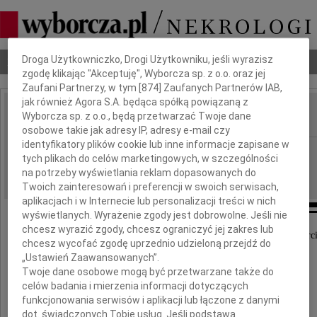
Dbamy o Twoją prywatność
Droga Użytkowniczko, Drogi Użytkowniku, jeśli wyrazisz
Nekrologi
Odeszli
Poradnik pogrzebowy
zgodę klikając "Akceptuję", Wyborcza sp. z o.o. oraz jej
Zaufani Partnerzy, w tym [
874
] Zaufanych Partnerów IAB,
jak również Agora S.A. będąca spółką powiązaną z
Wyborcza sp. z o.o., będą przetwarzać Twoje dane
IMIĘ I NAZWISKO:
osobowe takie jak adresy IP, adresy e-mail czy
identyfikatory plików cookie lub inne informacje zapisane w
Katowice
REGION:
tych plikach do celów marketingowych, w szczególności
05.10.2010
DATA EMISJI:
na potrzeby wyświetlania reklam dopasowanych do
Twoich zainteresowań i preferencji w swoich serwisach,
aplikacjach i w Internecie lub personalizacji treści w nich
wyświetlanych. Wyrażenie zgody jest dobrowolne. Jeśli nie
chcesz wyrazić zgody, chcesz ograniczyć jej zakres lub
Wyrazy szczerego współczucia z powodu śmierc
chcesz wycofać zgodę uprzednio udzieloną przejdź do
„Ustawień Zaawansowanych”.
Twoje dane osobowe mogą być przetwarzane także do
Mamy
celów badania i mierzenia informacji dotyczących
funkcjonowania serwisów i aplikacji lub łączone z danymi
dot. świadczonych Tobie usług. Jeśli podstawą