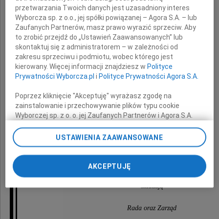
przetwarzania Twoich danych jest uzasadniony interes
Pani dr hab. n. med.
Wyborcza sp. z o.o., jej spółki powiązanej – Agora S.A. – lub
Annie Wnuk-Wojnar
Zaufanych Partnerów, masz prawo wyrazić sprzeciw. Aby
to zrobić przejdź do „Ustawień Zaawansowanych” lub
skontaktuj się z administratorem – w zależności od
oraz
zakresu sprzeciwu i podmiotu, wobec którego jest
kierowany. Więcej informacji znajdziesz w
Polityce
Prywatności Wyborcza.pl
i
Polityce Prywatności Agora S.A.
Panu prof. dr hab. n. med.
Jerzemu Wojnarowi
Poprzez kliknięcie "Akceptuję" wyrażasz zgodę na
zainstalowanie i przechowywanie plików typu cookie
Wyborczej sp. z o. o. jej Zaufanych Partnerów i Agora S.A.
na Twoim urządzeniu końcowym. Możesz też w każdej
z powodu śmierci
chwili zmienić swoje preferencje dot. plików cookie,
USTAWIENIA ZAAWANSOWANE
ponownie wywołując narzędzie do zarządzania Twoimi
Teściowej
preferencjami dot. przetwarzania danych poprzez
odnośnik „Ustawienia prywatności” w stopce serwisu i
AKCEPTUJĘ
przechodząc do sekcji „Ustawienia zaawansowane”.
Zmiana ustawień plików cookie możliwa jest także za
składają
pomocą ustawień przeglądarki.
Rada oraz Zarząd
My, nasi Zaufani Partnerzy i Agora S.A. możemy