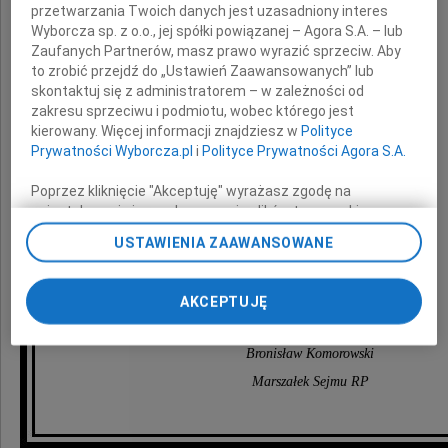
przetwarzania Twoich danych jest uzasadniony interes
z powodu śmierci
Wyborcza sp. z o.o., jej spółki powiązanej – Agora S.A. – lub
Zaufanych Partnerów, masz prawo wyrazić sprzeciw. Aby
to zrobić przejdź do „Ustawień Zaawansowanych” lub
skontaktuj się z administratorem – w zależności od
zakresu sprzeciwu i podmiotu, wobec którego jest
kierowany. Więcej informacji znajdziesz w
Polityce
Prywatności Wyborcza.pl
i
Polityce Prywatności Agora S.A.
Poprzez kliknięcie "Akceptuję" wyrażasz zgodę na
Matki
zainstalowanie i przechowywanie plików typu cookie
Wyborczej sp. z o. o. jej Zaufanych Partnerów i Agora S.A.
USTAWIENIA ZAAWANSOWANE
na Twoim urządzeniu końcowym. Możesz też w każdej
chwili zmienić swoje preferencje dot. plików cookie,
składa
ponownie wywołując narzędzie do zarządzania Twoimi
AKCEPTUJĘ
preferencjami dot. przetwarzania danych poprzez
odnośnik „Ustawienia prywatności” w stopce serwisu i
przechodząc do sekcji „Ustawienia zaawansowane”.
Bronisław Komorowski
Zmiana ustawień plików cookie możliwa jest także za
Marszałek Sejmu RP
pomocą ustawień przeglądarki.
My, nasi Zaufani Partnerzy i Agora S.A. możemy