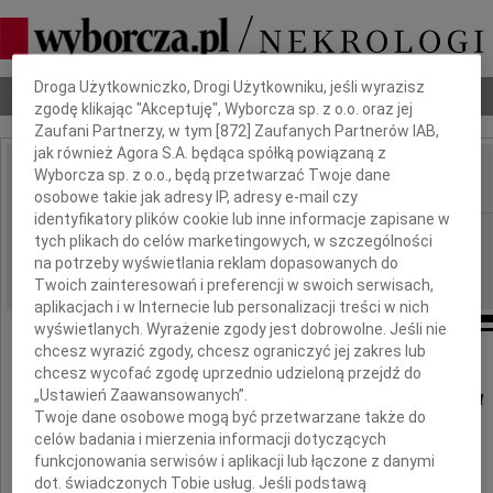
Dbamy o Twoją prywatność
Droga Użytkowniczko, Drogi Użytkowniku, jeśli wyrazisz
Nekrologi
Odeszli
Poradnik pogrzebowy
zgodę klikając "Akceptuję", Wyborcza sp. z o.o. oraz jej
Zaufani Partnerzy, w tym [
872
] Zaufanych Partnerów IAB,
jak również Agora S.A. będąca spółką powiązaną z
Wyborcza sp. z o.o., będą przetwarzać Twoje dane
IMIĘ I NAZWISKO:
osobowe takie jak adresy IP, adresy e-mail czy
identyfikatory plików cookie lub inne informacje zapisane w
cała Polska
REGION:
tych plikach do celów marketingowych, w szczególności
na potrzeby wyświetlania reklam dopasowanych do
08.10.2009
DATA EMISJI:
Twoich zainteresowań i preferencji w swoich serwisach,
aplikacjach i w Internecie lub personalizacji treści w nich
wyświetlanych. Wyrażenie zgody jest dobrowolne. Jeśli nie
chcesz wyrazić zgody, chcesz ograniczyć jej zakres lub
chcesz wycofać zgodę uprzednio udzieloną przejdź do
Mirosławowi Drzewieckiemu
„Ustawień Zaawansowanych”.
Twoje dane osobowe mogą być przetwarzane także do
celów badania i mierzenia informacji dotyczących
funkcjonowania serwisów i aplikacji lub łączone z danymi
wyrazy głębokiego współczucia
dot. świadczonych Tobie usług. Jeśli podstawą