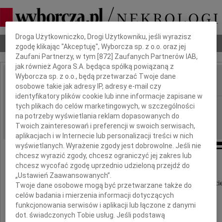
Dbamy o Twoją prywatność
Droga Użytkowniczko, Drogi Użytkowniku, jeśli wyrazisz
Nekrologi
Odeszli
Poradnik pogrzebowy
zgodę klikając "Akceptuję", Wyborcza sp. z o.o. oraz jej
Zaufani Partnerzy, w tym [
872
] Zaufanych Partnerów IAB,
jak również Agora S.A. będąca spółką powiązaną z
Wyborcza sp. z o.o., będą przetwarzać Twoje dane
osobowe takie jak adresy IP, adresy e-mail czy
IMIĘ I NAZWISKO:
identyfikatory plików cookie lub inne informacje zapisane w
Warszawa
tych plikach do celów marketingowych, w szczególności
REGION:
na potrzeby wyświetlania reklam dopasowanych do
08.10.2009
DATA EMISJI:
Twoich zainteresowań i preferencji w swoich serwisach,
aplikacjach i w Internecie lub personalizacji treści w nich
wyświetlanych. Wyrażenie zgody jest dobrowolne. Jeśli nie
chcesz wyrazić zgody, chcesz ograniczyć jej zakres lub
chcesz wycofać zgodę uprzednio udzieloną przejdź do
Dnia 21 września 2009 roku
„Ustawień Zaawansowanych”.
zmarł nagle w Mińsku Białoruskim nasz Przyjacie
Twoje dane osobowe mogą być przetwarzane także do
celów badania i mierzenia informacji dotyczących
funkcjonowania serwisów i aplikacji lub łączone z danymi
dot. świadczonych Tobie usług. Jeśli podstawą