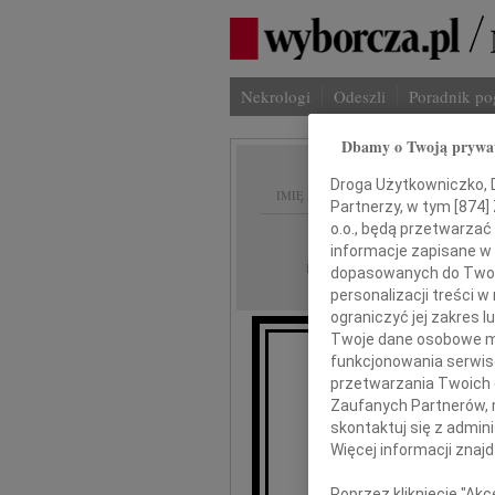
Nekrologi
Odeszli
Poradnik p
Dbamy o Twoją prywa
Droga Użytkowniczko, Dr
IMIĘ I NAZWISKO:
Partnerzy, w tym [
874
]
o.o., będą przetwarzać 
Warszawa
REGION:
informacje zapisane w
08.10.2009
DATA EMISJI:
dopasowanych do Twoich
personalizacji treści 
ograniczyć jej zakres
Twoje dane osobowe mo
funkcjonowania serwisó
przetwarzania Twoich da
Zaufanych Partnerów, 
skontaktuj się z admin
Więcej informacji znaj
Alfr
Poprzez kliknięcie "Ak