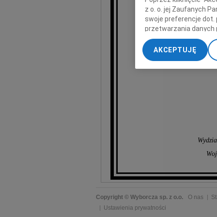
z o. o. jej Zaufanych 
swoje preferencje dot.
wyrazy szcz
przetwarzania danych 
„Ustawienia zaawansow
AKCEPTUJĘ
My, nasi Zaufani Part
dokładnych danych geol
Przechowywanie informa
treści, badnie odbiorcó
Wydzia
Woj
Copyright © Wyborcza sp. z o.o.
O nas
St
Ustawienia prywatności