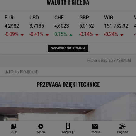
WALUTY I GIEŁDA
EUR
USD
CHF
GBP
WIG
4,2982
3,7185
4,6023
5,0162
151 782,92
-0,09%
-0,41%
0,15%
-0,14%
-0,24%
SPRAWDŹ NOTOWANIA
Notowania dostarcza VIA24ONLINE
MATERIAŁY PROMOCYJNE
PRZEWAGA DZIĘKI TECHNICE
Quiz
Wideo
Gazeta.pl
Poczta
Pogoda