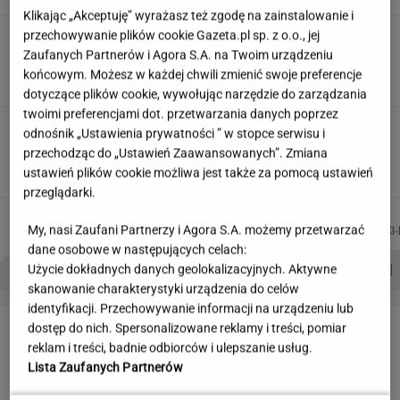
Klikając „Akceptuję” wyrażasz też zgodę na zainstalowanie i
przechowywanie plików cookie Gazeta.pl sp. z o.o., jej
Partnerka Litewki po jego
śmierci: Niektórzy zlecieli się jak sępy
Zaufanych Partnerów i Agora S.A. na Twoim urządzeniu
końcowym. Możesz w każdej chwili zmienić swoje preferencje
SUBSKRYPCJA
dotyczące plików cookie, wywołując narzędzie do zarządzania
twoimi preferencjami dot. przetwarzania danych poprzez
20 lat temu pokazali, że w Polsce też można
odnośnik „Ustawienia prywatności ” w stopce serwisu i
zrobić "Amerykę"
przechodząc do „Ustawień Zaawansowanych”. Zmiana
MARTA KORYCKA
ustawień plików cookie możliwa jest także za pomocą ustawień
przeglądarki.
DOMINIK
AGNIESZKA
KACPER
MIŁOSZ
Autorzy:
SENKOWSKI
NIEDZIAŁEK
KOLIBABSKI
WIATROWSKI-
My, nasi Zaufani Partnerzy i Agora S.A. możemy przetwarzać
dane osobowe w następujących celach:
PROBLEMY POLSKICH SIATKARZY
ZNAK Z '30'
WISŁAWA SZYMBORSKA
Użycie dokładnych danych geolokalizacyjnych. Aktywne
skanowanie charakterystyki urządzenia do celów
identyfikacji. Przechowywanie informacji na urządzeniu lub
LETNIE OKAZJE
dostęp do nich. Spersonalizowane reklamy i treści, pomiar
reklam i treści, badnie odbiorców i ulepszanie usług.
Lista Zaufanych Partnerów