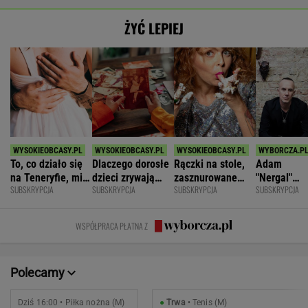
ŻYĆ LEPIEJ
To, co działo się
Dlaczego dorosłe
Rączki na stole,
Adam
na Teneryfie, mi
dzieci zrywają
zasznurowane
"Nergal"
SUBSKRYPCJA
SUBSKRYPCJA
SUBSKRYPCJA
SUBSKRYPCJA
się należało. Nie
kontakt z
usta. Byłam
Darski: Ja
myślałam, że to
rodzicami?
wychowana w
wybieram
złe
dużej dyscyplinie
terapię, a
WSPÓŁPRACA PŁATNA Z
większość
facetów
alkohol
Polecamy
Dziś 16:00 • Piłka nożna (M)
●
Trwa
• Tenis (M)