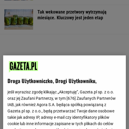
Tak wekowane przetwory wytrzymają
miesiące. Kluczowy jest jeden etap
Droga Użytkowniczko, Drogi Użytkowniku,
jeśli wyrazisz zgodę klikając „Akceptuję”, Gazeta.pl sp. z o.o.
oraz jej Zaufani Partnerzy, w tym [
676
] Zaufanych Partnerów
IAB, jak również Agora S.A. będąca spółką powiązaną z
Gazeta.pl sp. z o.o., będą przetwarzać Twoje dane osobowe
takie jak adresy IP, adresy e-mail czy identyfikatory plików
cookie lub inne informacje zapisane w tych plikach do celów