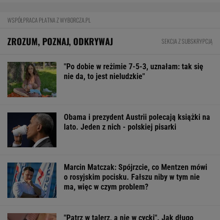
WSPÓŁPRACA PŁATNA Z WYBORCZA.PL
ZROZUM, POZNAJ, ODKRYWAJ
SEKCJA Z SUBSKRYPCJĄ
"Po dobie w reżimie 7-5-3, uznałam: tak się
nie da, to jest nieludzkie"
Obama i prezydent Austrii polecają książki na
lato. Jeden z nich - polskiej pisarki
Marcin Matczak: Spójrzcie, co Mentzen mówi
o rosyjskim pocisku. Fałszu niby w tym nie
ma, więc w czym problem?
"Patrz w talerz, a nie w cycki". Jak długo