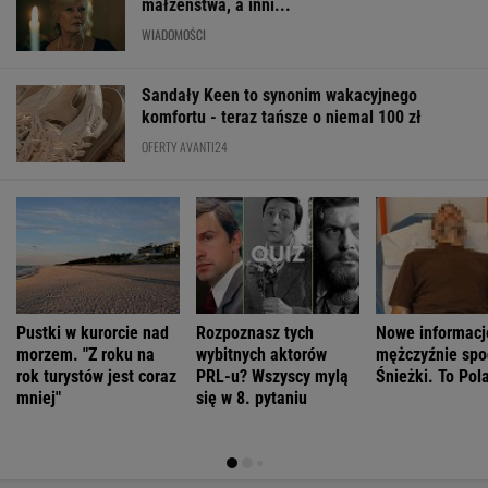
małżeństwa, a inni...
WIADOMOŚCI
Sandały Keen to synonim wakacyjnego
komfortu - teraz tańsze o niemal 100 zł
OFERTY AVANTI24
Pustki w kurorcie nad
Rozpoznasz tych
Nowe informacj
morzem. "Z roku na
wybitnych aktorów
mężczyźnie spo
rok turystów jest coraz
PRL-u? Wszyscy mylą
Śnieżki. To Pol
mniej"
się w 8. pytaniu