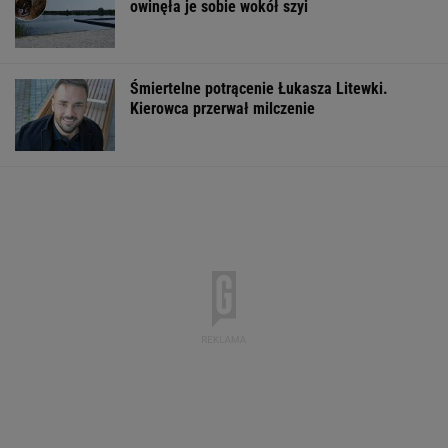
owinęła je sobie wokół szyi
Śmiertelne potrącenie Łukasza Litewki.
Kierowca przerwał milczenie