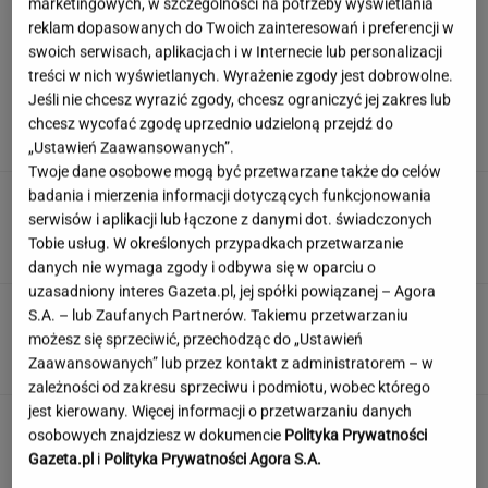
marketingowych, w szczególności na potrzeby wyświetlania
reklam dopasowanych do Twoich zainteresowań i preferencji w
swoich serwisach, aplikacjach i w Internecie lub personalizacji
Wachowicz wraz z Kurzopkami
treści w nich wyświetlanych. Wyrażenie zgody jest dobrowolne.
pożegnała się z "halo tu polsat". Mówi o
Jeśli nie chcesz wyrazić zgody, chcesz ograniczyć jej zakres lub
zaskoczeniu
chcesz wycofać zgodę uprzednio udzieloną przejdź do
MARCIN WOLNIAK
„Ustawień Zaawansowanych”.
Twoje dane osobowe mogą być przetwarzane także do celów
badania i mierzenia informacji dotyczących funkcjonowania
Nowe informacje o mężczyźnie spod Śnieżki.
To Polak
serwisów i aplikacji lub łączone z danymi dot. świadczonych
Tobie usług. W określonych przypadkach przetwarzanie
danych nie wymaga zgody i odbywa się w oparciu o
uzasadniony interes Gazeta.pl, jej spółki powiązanej – Agora
Quiz. Te aktorki znane są na całym świecie.
S.A. – lub Zaufanych Partnerów. Takiemu przetwarzaniu
Kojarzysz ich nazwiska?
możesz się sprzeciwić, przechodząc do „Ustawień
Zaawansowanych” lub przez kontakt z administratorem – w
zależności od zakresu sprzeciwu i podmiotu, wobec którego
jest kierowany. Więcej informacji o przetwarzaniu danych
To nie droga na skróty. Matka pokazuje, jak
osobowych znajdziesz w dokumencie
Polityka Prywatności
naprawdę wygląda edukacja domowa
Gazeta.pl
i
Polityka Prywatności Agora S.A.
MATERIAŁ PROMOCYJNY