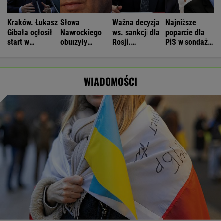
Kraków. Łukasz
Słowa
Ważna decyzja
Najniższe
Gibała ogłosił
Nawrockiego
ws. sankcji dla
poparcie dla
start w
oburzyły
Rosji.
PiS w sondażu
wyborach na
Zacharową.
Amerykański
od lat. Doda i
prezydenta
"Kliniczna
Senat
jej były mąż
miasta
rusofobia"
zagłosował
oskarżeni
WIADOMOŚCI