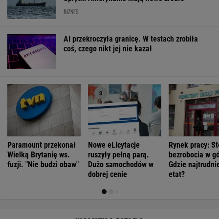
BIZNES
AI przekroczyła granicę. W testach zrobiła
coś, czego nikt jej nie kazał
Paramount przekonał
Nowe eLicytacje
Rynek pracy: S
Wielką Brytanię ws.
ruszyły pełną parą.
bezrobocia w gó
fuzji. "Nie budzi obaw"
Dużo samochodów w
Gdzie najtrudnie
dobrej cenie
etat?