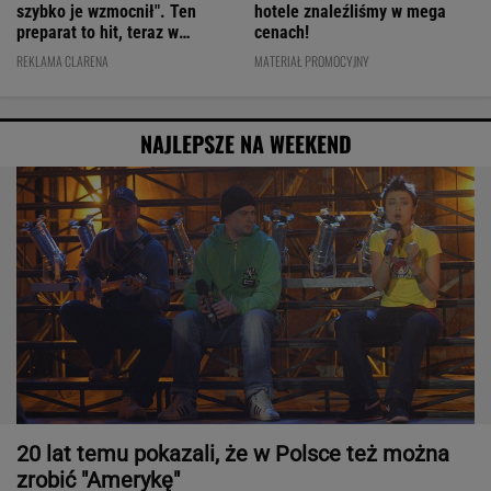
szybko je wzmocnił". Ten
hotele znaleźliśmy w mega
preparat to hit, teraz w
cenach!
świetnej cenie
REKLAMA CLARENA
MATERIAŁ PROMOCYJNY
NAJLEPSZE NA WEEKEND
20 lat temu pokazali, że w Polsce też można
zrobić "Amerykę"