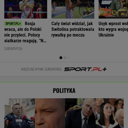
Rosja
Cały świat widział, jak
Usyk wprost ws
wraca, ale do Polski
Switolina potraktowała
kto wygra wojn
nie przyleci. Polscy
rywalkę po meczu
Ukrainie
siatkarze reagują. "Nie
rozumiem"
SUBSKRYPCJA
WIĘCEJ NIŻ WYNIK. SUBSKRYBUJ
POLITYKA