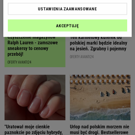
USTAWIENIA ZAAWANSOWANE
AKCEPTUJĘ
Czyszczenie magazynów
Ten karmelowy kuferek od
Ralph Lauren - zamszowe
polskiej marki będzie idealny
sneakersy to cenowy
na jesień. Zgrabny i pojemny
przebój!
OFERTY AVANTI24
OFERTY AVANTI24
"Uratował moje cienkie
Urlop nad polskim morzem nie
paznokcie po zdjęciu hybrydy,
musi być drogi. Bestsellerowe