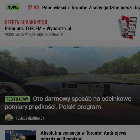
Pilne wieści z Toronto! Znamy godzinę meczu Iga Świątek - Marta 
NOWE
OFERTA SUBSKRYPCJI
Premium: TOK FM + Wyborcza.pl
MOCNE MEDIA W DUO PAKIECIE. SPRAWDŹ
Oto darmowy sposób na odcinkowe
pomiary prędkości. Polski program
TOMASZ OKUROWSKI
Absolutna sensacja w Toronto! Andriejewa
odpada w III rundzie!