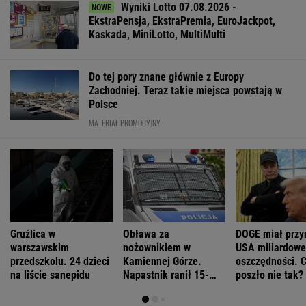
Wyniki Lotto 07.08.2026 -
EkstraPensja, EkstraPremia, EuroJackpot,
Kaskada, MiniLotto, MultiMulti
Do tej pory znane głównie z Europy
Zachodniej. Teraz takie miejsca powstają w
Polsce
MATERIAŁ PROMOCYJNY
Gruźlica w
Obława za
DOGE miał przy
warszawskim
nożownikiem w
USA miliardowe
przedszkolu. 24 dzieci
Kamiennej Górze.
oszczędności. 
na liście sanepidu
Napastnik ranił 15-
poszło nie tak?
latka