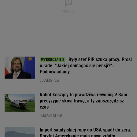
Były szef PIP szuka pracy. Prosi
o radę. "Jakiej domagać się pensji?".
Podpowiadamy
SUBSKRYPCJA
Robot koszący to prawdziwa rewolucja! Sam
precyzyjne skosi trawę, a ty zaoszczędzisz
czas
REKLAMA CENEO
Import saudyjskiej ropy do USA spadł do zera.
Sprytni Amerykanie mają nowe źródło