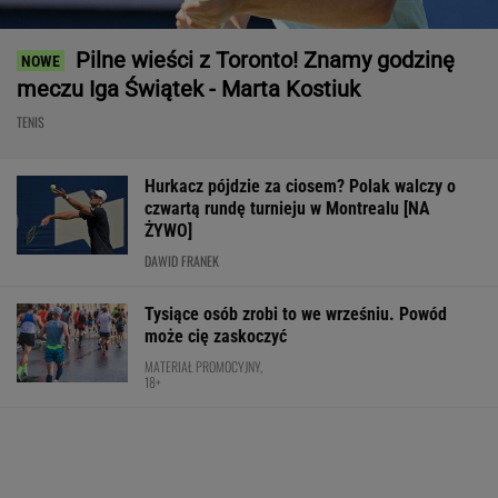
Pilne wieści z Toronto! Znamy godzinę
meczu Iga Świątek - Marta Kostiuk
TENIS
Hurkacz pójdzie za ciosem? Polak walczy o
czwartą rundę turnieju w Montrealu [NA
ŻYWO]
DAWID FRANEK
Tysiące osób zrobi to we wrześniu. Powód
może cię zaskoczyć
MATERIAŁ PROMOCYJNY,
18+