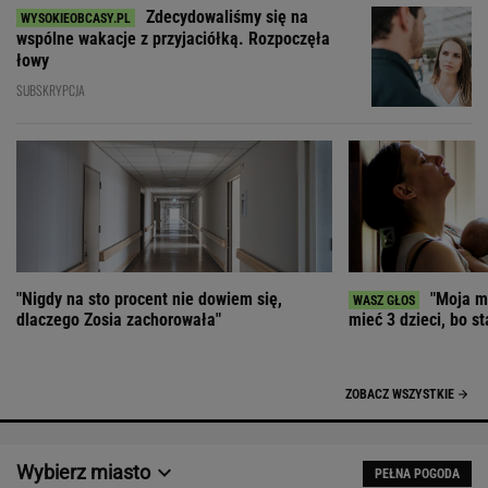
Zdecydowaliśmy się na
wspólne wakacje z przyjaciółką. Rozpoczęła
łowy
SUBSKRYPCJA
"Nigdy na sto procent nie dowiem się,
"Moja ma
dlaczego Zosia zachorowała"
mieć 3 dzieci, bo st
ZOBACZ WSZYSTKIE
Wybierz miasto
PEŁNA POGODA