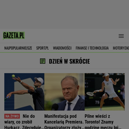
NAJPOPULARNIEJSZE
SPORT.PL
WIADOMOŚCI
FINANSE I TECHNOLOGIA
MOTORYZA
DZIEŃ W SKRÓCIE
Nie do
Manifestacja pod
Pilne wieści z
wiary, co zrobił
Kancelarią Premiera.
Toronto! Znamy
Hurkacz. Zdecyduje
Organizatorzy złożyli
godzinę meczu Igi