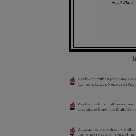
zespół Klinik
I
Z głębokim smutkiem przyjęliśmy wiado
Człowieka, Lekarza, Nauczyciela i Przyj
Z głębokim żalem i smutkiem żegnamy Pro
wieloletniego Kierownika Kliniki Gastr
Z uczuciem ogromnej straty i w wielkim
Nauczyciela i Przyjaciela, Człowieka odd