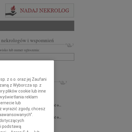
 nekrologów i wspomnień
zwisko lub numer ogłoszenia:
+ szukanie zaawansowane
. z o.o. oraz jej Zaufani
KROLOGI
ązaną z Wyborcza sp. z
7.2026
Białystok
ry plików cookie lub inne
notariusz Halinie Dorocie Agaciak...
wyświetlania reklam
 Niemyjski
06.07.2026
Warszawa
ernecie lub
bokim smutkiem przyjęliśmy wiadomość o...
sz wyrazić zgody, chcesz
 Kulesza
23.06.2026
Białystok
 Zaawansowanych”.
bokim smutkiem przyjęliśmy wiadomość o...
 dotyczących
6.2026
Białystok
li podstawą
y szczerego współczucia i...