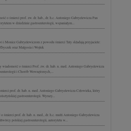
ć o śmierci prof. zw. dr. hab., dr. h.c. Antoniego Gabryelewicza Pan
ytetem w dziedzinie gastroenterologii, wspaniałym...
 i Monice Gabryelewiczom z powodu śmierci Taty składają przyjaciele:
 Zbyszek oraz Małgosia i Wojtek
y wiadomość o śmierci Prof. zw. dr. hab. n. med. Antoniego Gabryelewicza
oenterologii i Chorób Wewnętrznych,...
ierci prof. dr. hab. n. med. Antoniego Gabryelewicza Człowieka, który
lsztyńskiej gastroenterologii. Wyrazy...
 śmierci prof. dr. hab. n. med., dr. h.c. multi Antoniego Gabryelewicza
wórcy polskiej gastroenterologii, autorytetu w...