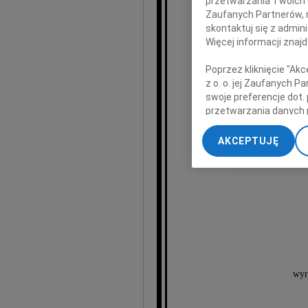
przetwarzania Twoich da
Zaufanych Partnerów, 
skontaktuj się z admin
Antoni
Więcej informacji znaj
Poprzez kliknięcie "Ak
z o. o. jej Zaufanych 
wieloletniego
swoje preferencje dot.
Akade
przetwarzania danych 
naszego D
„Ustawienia zaawansow
AKCEPTUJĘ
My, nasi Zaufani Part
dokładnych danych geol
Przechowywanie informa
treści, badnie odbiorcó
wyr