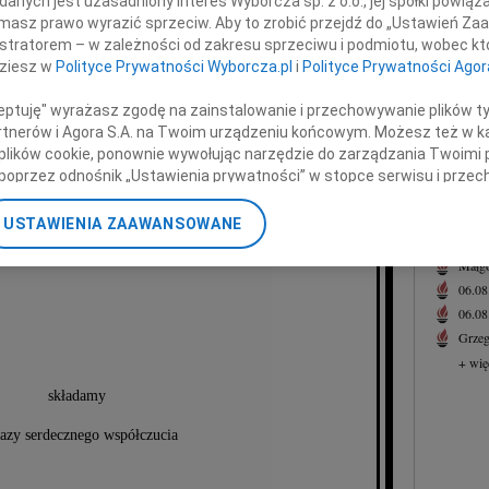
nych jest uzasadniony interes Wyborcza sp. z o.o., jej spółki powiąza
22.0
masz prawo wyrazić sprzeciw. Aby to zrobić przejdź do „Ustawień Z
Nasze
istratorem – w zależności od zakresu sprzeciwu i podmiotu, wobec któ
ego Gabryelewicza
+ wię
dziesz w
Polityce Prywatności Wyborcza.pl
i
Polityce Prywatności Agor
NAJNOWS
ceptuję" wyrażasz zgodę na zainstalowanie i przechowywanie plików t
Eugen
Partnerów i Agora S.A. na Twoim urządzeniu końcowym. Możesz też w ka
 Kierownika Kliniki Gastroenterologii
06.0
 plików cookie, ponownie wywołując narzędzie do zarządzania Twoimi 
mii Medycznej w Białymstoku,
Hube
poprzez odnośnik „Ustawienia prywatności” w stopce serwisu i przec
rogiego Nauczyciela i Przyjaciela
Lucyn
ane”. Zmiana ustawień plików cookie możliwa jest także za pomocą u
Małgo
USTAWIENIA ZAAWANSOWANE
nerzy i Agora S.A. możemy przetwarzać dane osobowe w następującyc
06.0
Żonie i Rodzinie
okalizacyjnych. Aktywne skanowanie charakterystyki urządzenia do ce
Małgo
cji na urządzeniu lub dostęp do nich. Spersonalizowane reklamy i tre
06.0
w i ulepszanie usług.
Lista Zaufanych Partnerów
06.0
Grzeg
+ wię
składamy
azy serdecznego współczucia