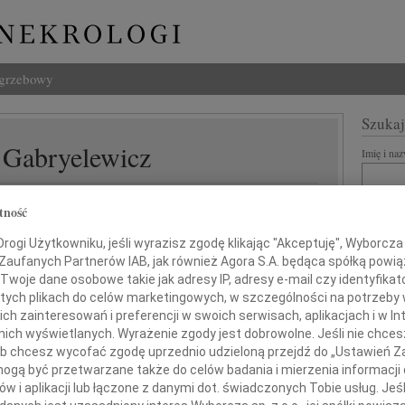
ogrzebowy
Szukaj
 Gabryelewicz
Imię i na
tność
ogi Użytkowniku, jeśli wyrazisz zgodę klikając "Akceptuję", Wyborcza sp
INNE NE
 Zaufanych Partnerów IAB, jak również Agora S.A. będąca spółką powi
22.0
Twoje dane osobowe takie jak adresy IP, adresy e-mail czy identyfikato
Pani 
 tych plikach do celów marketingowych, w szczególności na potrzeby 
Paweł
 zainteresowań i preferencji w swoich serwisach, aplikacjach i w Int
Z ogromnym żalem
Z głę
w nich wyświetlanych. Wyrażenie zgody jest dobrowolne. Jeśli nie chce
jęliśmy wiadomość o śmierci
Jerzy
 lub chcesz wycofać zgodę uprzednio udzieloną przejdź do „Ustawień
Z głę
gą być przetwarzane także do celów badania i mierzenia informacji
22.0
w i aplikacji lub łączone z danymi dot. świadczonych Tobie usług. Jeś
f. dr. hab. n. med.
Wyraz