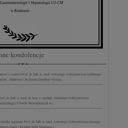
i Gastroenterologii i Hepatologii UJ-CM
w Krakowie
nne kondolencje
mość o śmierci Prof. dr. hab. n. med. Antoniego Gabryelewicza wybitnego
aciela . Małżonce i Rodzinie Zmarłego wyrazy...
f. dr. hab. n. med. dr. hon. c. multipl. Antoniego Gabryelewicza
oenterologii i Chorób Wewnętrznych w...
 smutku żegnamy Prof. dr. hab. n. med. Antoniego Gabryelewicza naszego
anego nauce i leczeniu ludzi Małżonce i...