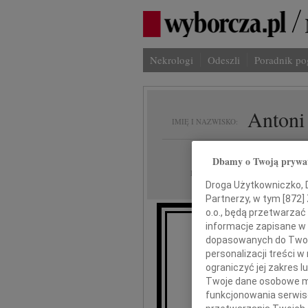
Nekrologi
Odeszli
Poradnik p
Antoni
IMIĘ I NAZWISKO:
Białystok
REGION:
Dbamy o Twoją prywa
05.10.2010
DATA EMISJI:
Droga Użytkowniczko, Dr
Partnerzy, w tym [
872
]
o.o., będą przetwarzać 
informacje zapisane w
dopasowanych do Twoich
personalizacji treści 
przy
ograniczyć jej zakres
Twoje dane osobowe mo
funkcjonowania serwisó
Pro