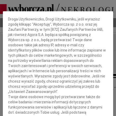
Dbamy o Twoją prywatność
Droga Użytkowniczko, Drogi Użytkowniku, jeśli wyrazisz
Nekrologi
Odeszli
Poradnik pogrzebowy
zgodę klikając "Akceptuję", Wyborcza sp. z o.o. oraz jej
Zaufani Partnerzy, w tym [
872
] Zaufanych Partnerów IAB,
jak również Agora S.A. będąca spółką powiązaną z
Wyborcza sp. z o.o., będą przetwarzać Twoje dane
osobowe takie jak adresy IP, adresy e-mail czy
IMIĘ I NAZWISKO:
identyfikatory plików cookie lub inne informacje zapisane w
Warszawa
tych plikach do celów marketingowych, w szczególności
REGION:
na potrzeby wyświetlania reklam dopasowanych do
08.10.2009
DATA EMISJI:
Twoich zainteresowań i preferencji w swoich serwisach,
aplikacjach i w Internecie lub personalizacji treści w nich
wyświetlanych. Wyrażenie zgody jest dobrowolne. Jeśli nie
chcesz wyrazić zgody, chcesz ograniczyć jej zakres lub
chcesz wycofać zgodę uprzednio udzieloną przejdź do
"Można odejść na zawsze, by stale być blisko..."
„Ustawień Zaawansowanych”.
Twoje dane osobowe mogą być przetwarzane także do
celów badania i mierzenia informacji dotyczących
Zbyszku
funkcjonowania serwisów i aplikacji lub łączone z danymi
dot. świadczonych Tobie usług. Jeśli podstawą