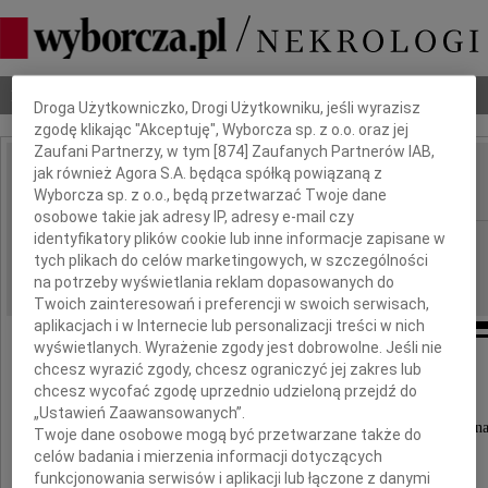
Dbamy o Twoją prywatność
Nekrologi
Odeszli
Poradnik pogrzebowy
Droga Użytkowniczko, Drogi Użytkowniku, jeśli wyrazisz
zgodę klikając "Akceptuję", Wyborcza sp. z o.o. oraz jej
Zaufani Partnerzy, w tym [
874
] Zaufanych Partnerów IAB,
jak również Agora S.A. będąca spółką powiązaną z
Wiesława Żurkowska
IMIĘ I NAZWISKO:
Wyborcza sp. z o.o., będą przetwarzać Twoje dane
osobowe takie jak adresy IP, adresy e-mail czy
identyfikatory plików cookie lub inne informacje zapisane w
Warszawa
REGION:
tych plikach do celów marketingowych, w szczególności
09.10.2009
DATA EMISJI:
na potrzeby wyświetlania reklam dopasowanych do
Twoich zainteresowań i preferencji w swoich serwisach,
aplikacjach i w Internecie lub personalizacji treści w nich
wyświetlanych. Wyrażenie zgody jest dobrowolne. Jeśli nie
chcesz wyrazić zgody, chcesz ograniczyć jej zakres lub
chcesz wycofać zgodę uprzednio udzieloną przejdź do
Z głębokim żalem zawiadamiamy,
„Ustawień Zaawansowanych”.
że w dniu 2 października 2009 roku odeszła od n
Twoje dane osobowe mogą być przetwarzane także do
celów badania i mierzenia informacji dotyczących
ukochana Mama i Babcia
funkcjonowania serwisów i aplikacji lub łączone z danymi