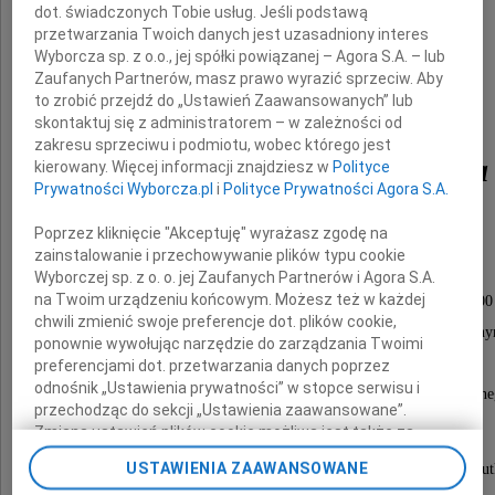
dot. świadczonych Tobie usług. Jeśli podstawą
przetwarzania Twoich danych jest uzasadniony interes
Wyborcza sp. z o.o., jej spółki powiązanej – Agora S.A. – lub
Zaufanych Partnerów, masz prawo wyrazić sprzeciw. Aby
to zrobić przejdź do „Ustawień Zaawansowanych” lub
skontaktuj się z administratorem – w zależności od
zakresu sprzeciwu i podmiotu, wobec którego jest
Wiesława Żurkowska
kierowany. Więcej informacji znajdziesz w
Polityce
Prywatności Wyborcza.pl
i
Polityce Prywatności Agora S.A.
Poprzez kliknięcie "Akceptuję" wyrażasz zgodę na
zainstalowanie i przechowywanie plików typu cookie
Nabożeństwo żałobne odprawione zostanie
Wyborczej sp. z o. o. jej Zaufanych Partnerów i Agora S.A.
na Twoim urządzeniu końcowym. Możesz też w każdej
dnia 9 października 2009 roku o godzinie 13.00
chwili zmienić swoje preferencje dot. plików cookie,
w domu pogrzebowym na Cmentarzu Komunaln
ponownie wywołując narzędzie do zarządzania Twoimi
Północnym w Warszawie (sala A),
preferencjami dot. przetwarzania danych poprzez
odnośnik „Ustawienia prywatności” w stopce serwisu i
po czym nastąpi wyprowadzenie do grobu rodzinne
przechodząc do sekcji „Ustawienia zaawansowane”.
Zmiana ustawień plików cookie możliwa jest także za
pomocą ustawień przeglądarki.
USTAWIENIA ZAAWANSOWANE
O czym powiadamiają pogrążeni w głębokim smut