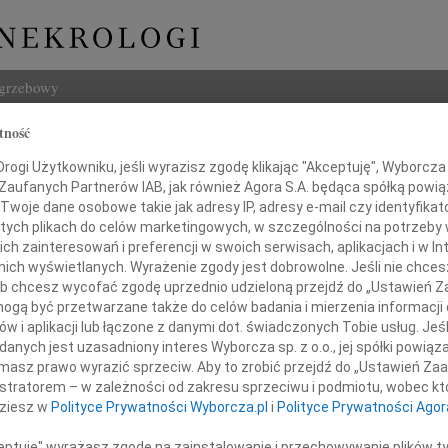
ogrzebowy
tność
Szukaj
ogi Użytkowniku, jeśli wyrazisz zgodę klikając "Akceptuję", Wyborcza sp
Imię i na
 Zaufanych Partnerów IAB, jak również Agora S.A. będąca spółką powi
Twoje dane osobowe takie jak adresy IP, adresy e-mail czy identyfikato
 tych plikach do celów marketingowych, w szczególności na potrzeby 
 zainteresowań i preferencji w swoich serwisach, aplikacjach i w Int
w nich wyświetlanych. Wyrażenie zgody jest dobrowolne. Jeśli nie chce
INNE NE
 lub chcesz wycofać zgodę uprzednio udzieloną przejdź do „Ustawień
Asia
gą być przetwarzane także do celów badania i mierzenia informacji
Asia 
w i aplikacji lub łączone z danymi dot. świadczonych Tobie usług. Jeś
Małgo
Alinko
nych jest uzasadniony interes Wyborcza sp. z o.o., jej spółki powiąza
Z żal
masz prawo wyrazić sprzeciw. Aby to zrobić przejdź do „Ustawień Z
Janus
istratorem – w zależności od zakresu sprzeciwu i podmiotu, wobec któ
Janus
dziesz w
Polityce Prywatności Wyborcza.pl
i
Polityce Prywatności Agor
tkowa i taką na zawsze pozostaniesz
Wacła
W dni
 naszych sercach i myślach
ceptuję" wyrażasz zgodę na zainstalowanie i przechowywanie plików t