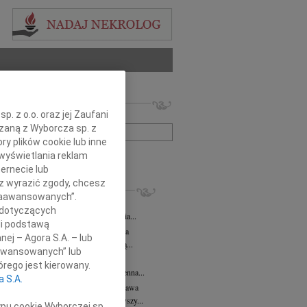
 nekrologów i wspomnień
. z o.o. oraz jej Zaufani
zwisko lub numer ogłoszenia:
ązaną z Wyborcza sp. z
ry plików cookie lub inne
wyświetlania reklam
+ szukanie zaawansowane
ernecie lub
sz wyrazić zgody, chcesz
KROLOGI
 Zaawansowanych”.
 Kułakowska
07.08.2026
Warszawa
 dotyczących
Kułakowska 8 czerwca 1984 - 9 sierpnia...
li podstawą
rzata Kościelska
07.08.2026
Warszawa
nej – Agora S.A. – lub
em żegnam prof. Małgorzatę Kościelską...
aawansowanych” lub
z Goetze
07.08.2026
Warszawa
rego jest kierowany.
z Goetze adwokat 9 lat bez Ciebie Bożenna...
a S.A.
wa Stec-Myśliwska
07.08.2026
Warszawa
u 4 sierpnia 2026 roku zmarła przeżywszy...
ypu cookie Wyborczej sp.