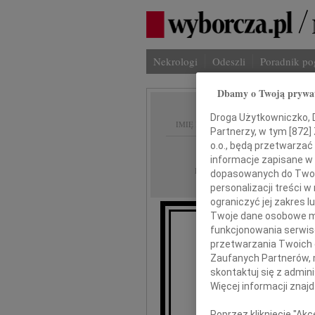
Nekrologi
Odeszli
Poradnik p
Dbamy o Twoją prywa
Droga Użytkowniczko, Dr
IMIĘ I NAZWISKO:
Partnerzy, w tym [
872
]
o.o., będą przetwarzać 
Warszawa
REGION:
informacje zapisane w
08.10.2009
DATA EMISJI:
dopasowanych do Twoich
personalizacji treści 
ograniczyć jej zakres
Twoje dane osobowe mo
funkcjonowania serwisó
przetwarzania Twoich da
Zaufanych Partnerów, 
skontaktuj się z admin
Więcej informacji znaj
byłaś wyją
w
Poprzez kliknięcie "Ak