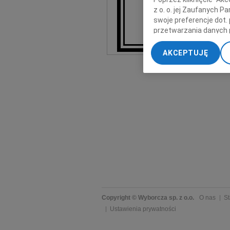
z o. o. jej Zaufanych 
swoje preferencje dot.
przetwarzania danych 
„Ustawienia zaawansow
AKCEPTUJĘ
My, nasi Zaufani Part
dokładnych danych geol
Przechowywanie informa
treści, badnie odbiorcó
Copyright © Wyborcza sp. z o.o.
O nas
St
Ustawienia prywatności