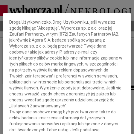
Dbamy o Twoją prywatność
Droga Użytkowniczko, Drogi Użytkowniku, jeśli wyrazisz
Nekrologi
Odeszli
Poradnik pogrzebowy
zgodę klikając "Akceptuję", Wyborcza sp. z o.o. oraz jej
Zaufani Partnerzy, w tym [
872
] Zaufanych Partnerów IAB,
jak również Agora S.A. będąca spółką powiązaną z
Wyborcza sp. z o.o., będą przetwarzać Twoje dane
osobowe takie jak adresy IP, adresy e-mail czy
IMIĘ I NAZWISKO:
identyfikatory plików cookie lub inne informacje zapisane w
Kraków
tych plikach do celów marketingowych, w szczególności
REGION:
na potrzeby wyświetlania reklam dopasowanych do
02.10.2010
DATA EMISJI:
Twoich zainteresowań i preferencji w swoich serwisach,
aplikacjach i w Internecie lub personalizacji treści w nich
wyświetlanych. Wyrażenie zgody jest dobrowolne. Jeśli nie
chcesz wyrazić zgody, chcesz ograniczyć jej zakres lub
chcesz wycofać zgodę uprzednio udzieloną przejdź do
Panu
„Ustawień Zaawansowanych”.
Twoje dane osobowe mogą być przetwarzane także do
celów badania i mierzenia informacji dotyczących
Tadeuszowi Salwie
funkcjonowania serwisów i aplikacji lub łączone z danymi
dot. świadczonych Tobie usług. Jeśli podstawą