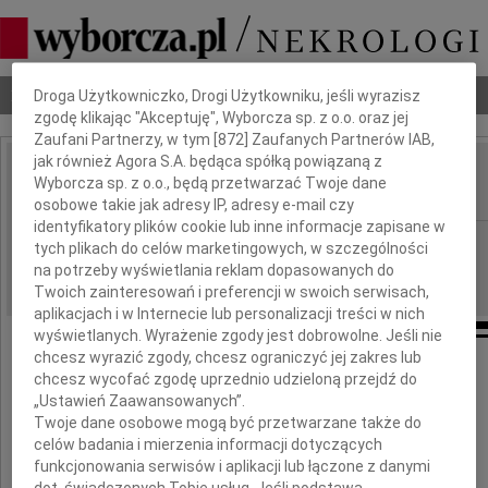
Dbamy o Twoją prywatność
Nekrologi
Odeszli
Poradnik pogrzebowy
Droga Użytkowniczko, Drogi Użytkowniku, jeśli wyrazisz
zgodę klikając "Akceptuję", Wyborcza sp. z o.o. oraz jej
Zaufani Partnerzy, w tym [
872
] Zaufanych Partnerów IAB,
jak również Agora S.A. będąca spółką powiązaną z
Jolanta Zarzycka
Wyborcza sp. z o.o., będą przetwarzać Twoje dane
IMIĘ I NAZWISKO:
osobowe takie jak adresy IP, adresy e-mail czy
identyfikatory plików cookie lub inne informacje zapisane w
Łódź
REGION:
tych plikach do celów marketingowych, w szczególności
na potrzeby wyświetlania reklam dopasowanych do
04.10.2010
DATA EMISJI:
Twoich zainteresowań i preferencji w swoich serwisach,
aplikacjach i w Internecie lub personalizacji treści w nich
wyświetlanych. Wyrażenie zgody jest dobrowolne. Jeśli nie
chcesz wyrazić zgody, chcesz ograniczyć jej zakres lub
chcesz wycofać zgodę uprzednio udzieloną przejdź do
Z głębokim żalem żegnamy
„Ustawień Zaawansowanych”.
Twoje dane osobowe mogą być przetwarzane także do
Sędziego Sądu Okręgowego
celów badania i mierzenia informacji dotyczących
funkcjonowania serwisów i aplikacji lub łączone z danymi
dot. świadczonych Tobie usług. Jeśli podstawą