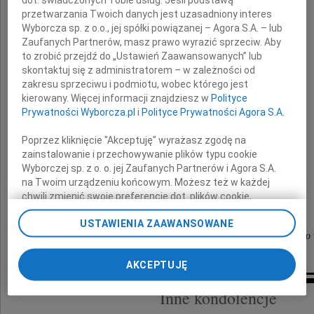
Jolantę Zarzycką
przetwarzania Twoich danych jest uzasadniony interes
Wyborcza sp. z o.o., jej spółki powiązanej – Agora S.A. – lub
Zaufanych Partnerów, masz prawo wyrazić sprzeciw. Aby
to zrobić przejdź do „Ustawień Zaawansowanych” lub
Osobę pełną ciepła i życzliwości dla innych
skontaktuj się z administratorem – w zależności od
zakresu sprzeciwu i podmiotu, wobec którego jest
kierowany. Więcej informacji znajdziesz w
Polityce
Łączymy się w bólu z
Prywatności Wyborcza.pl
i
Polityce Prywatności Agora S.A.
Poprzez kliknięcie "Akceptuję" wyrażasz zgodę na
Rodziną
zainstalowanie i przechowywanie plików typu cookie
Wyborczej sp. z o. o. jej Zaufanych Partnerów i Agora S.A.
na Twoim urządzeniu końcowym. Możesz też w każdej
chwili zmienić swoje preferencje dot. plików cookie,
ponownie wywołując narzędzie do zarządzania Twoimi
sędziowie i prawnicy
USTAWIENIA ZAAWANSOWANE
preferencjami dot. przetwarzania danych poprzez
XII Wydziału Cywilnego Rodzinnego Sądu Okręgowego 
odnośnik „Ustawienia prywatności” w stopce serwisu i
przechodząc do sekcji „Ustawienia zaawansowane”.
AKCEPTUJĘ
Zmiana ustawień plików cookie możliwa jest także za
pomocą ustawień przeglądarki.
Inne kondolencje
My, nasi Zaufani Partnerzy i Agora S.A. możemy