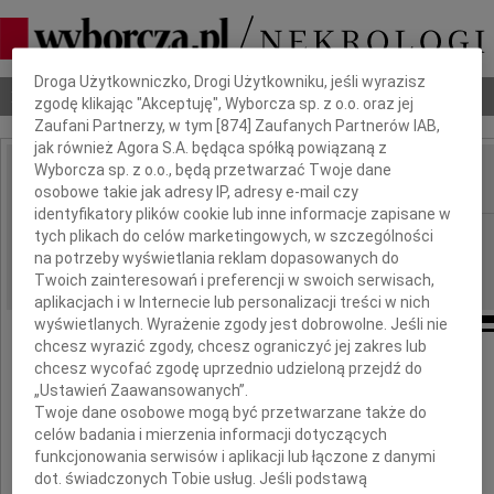
Dbamy o Twoją prywatność
Droga Użytkowniczko, Drogi Użytkowniku, jeśli wyrazisz
Nekrologi
Odeszli
Poradnik pogrzebowy
zgodę klikając "Akceptuję", Wyborcza sp. z o.o. oraz jej
Zaufani Partnerzy, w tym [
874
] Zaufanych Partnerów IAB,
jak również Agora S.A. będąca spółką powiązaną z
Wyborcza sp. z o.o., będą przetwarzać Twoje dane
osobowe takie jak adresy IP, adresy e-mail czy
IMIĘ I NAZWISKO:
identyfikatory plików cookie lub inne informacje zapisane w
Warszawa
tych plikach do celów marketingowych, w szczególności
REGION:
na potrzeby wyświetlania reklam dopasowanych do
08.10.2009
DATA EMISJI:
Twoich zainteresowań i preferencji w swoich serwisach,
aplikacjach i w Internecie lub personalizacji treści w nich
wyświetlanych. Wyrażenie zgody jest dobrowolne. Jeśli nie
chcesz wyrazić zgody, chcesz ograniczyć jej zakres lub
Panu Doktorowi
chcesz wycofać zgodę uprzednio udzieloną przejdź do
„Ustawień Zaawansowanych”.
Twoje dane osobowe mogą być przetwarzane także do
Lechowi Królikowskiemu
celów badania i mierzenia informacji dotyczących
funkcjonowania serwisów i aplikacji lub łączone z danymi
dot. świadczonych Tobie usług. Jeśli podstawą