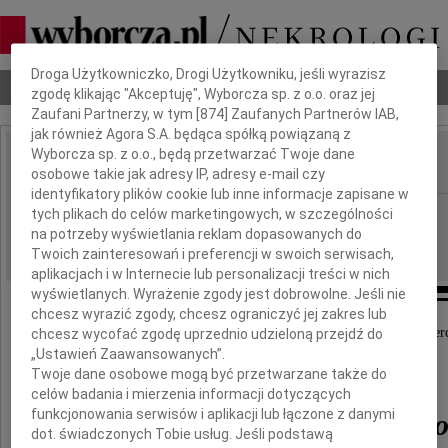
Dbamy o Twoją prywatność
Droga Użytkowniczko, Drogi Użytkowniku, jeśli wyrazisz
Nekrologi
Odeszli
Poradnik pogrzebowy
zgodę klikając "Akceptuję", Wyborcza sp. z o.o. oraz jej
Zaufani Partnerzy, w tym [
874
] Zaufanych Partnerów IAB,
jak również Agora S.A. będąca spółką powiązaną z
Wyborcza sp. z o.o., będą przetwarzać Twoje dane
osobowe takie jak adresy IP, adresy e-mail czy
IMIĘ I NAZWISKO:
identyfikatory plików cookie lub inne informacje zapisane w
Warszawa
tych plikach do celów marketingowych, w szczególności
REGION:
na potrzeby wyświetlania reklam dopasowanych do
08.10.2009
DATA EMISJI:
Twoich zainteresowań i preferencji w swoich serwisach,
aplikacjach i w Internecie lub personalizacji treści w nich
wyświetlanych. Wyrażenie zgody jest dobrowolne. Jeśli nie
chcesz wyrazić zgody, chcesz ograniczyć jej zakres lub
Z wielkim żalem przyjęliśmy wiadomość o śmier
chcesz wycofać zgodę uprzednio udzieloną przejdź do
„Ustawień Zaawansowanych”.
Twoje dane osobowe mogą być przetwarzane także do
profesora
celów badania i mierzenia informacji dotyczących
funkcjonowania serwisów i aplikacji lub łączone z danymi
Leszka Zienkowskieg
dot. świadczonych Tobie usług. Jeśli podstawą