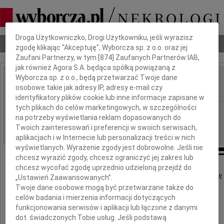
Dbamy o Twoją prywatność
Droga Użytkowniczko, Drogi Użytkowniku, jeśli wyrazisz
Nekrologi
Odeszli
Poradnik pogrzebowy
zgodę klikając "Akceptuję", Wyborcza sp. z o.o. oraz jej
Zaufani Partnerzy, w tym [
874
] Zaufanych Partnerów IAB,
jak również Agora S.A. będąca spółką powiązaną z
Wyborcza sp. z o.o., będą przetwarzać Twoje dane
Darek Grzęda
osobowe takie jak adresy IP, adresy e-mail czy
IMIĘ I NAZWISKO:
identyfikatory plików cookie lub inne informacje zapisane w
tych plikach do celów marketingowych, w szczególności
Bydgoszcz
REGION:
na potrzeby wyświetlania reklam dopasowanych do
30.09.2010
DATA EMISJI:
Twoich zainteresowań i preferencji w swoich serwisach,
aplikacjach i w Internecie lub personalizacji treści w nich
wyświetlanych. Wyrażenie zgody jest dobrowolne. Jeśli nie
chcesz wyrazić zgody, chcesz ograniczyć jej zakres lub
chcesz wycofać zgodę uprzednio udzieloną przejdź do
Z głębokim smutkiem żegnamy naszego kolegę
„Ustawień Zaawansowanych”.
Twoje dane osobowe mogą być przetwarzane także do
celów badania i mierzenia informacji dotyczących
Darka Grzędę
funkcjonowania serwisów i aplikacji lub łączone z danymi
dot. świadczonych Tobie usług. Jeśli podstawą