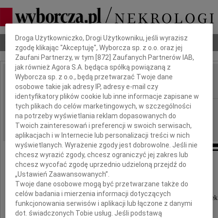
Dbamy o Twoją prywatność
Droga Użytkowniczko, Drogi Użytkowniku, jeśli wyrazisz
Nekrologi
Odeszli
Poradnik pogrzebowy
zgodę klikając "Akceptuję", Wyborcza sp. z o.o. oraz jej
Zaufani Partnerzy, w tym [
872
] Zaufanych Partnerów IAB,
jak również Agora S.A. będąca spółką powiązaną z
Wyborcza sp. z o.o., będą przetwarzać Twoje dane
Piotr Imhof
IMIĘ I NAZWISKO:
osobowe takie jak adresy IP, adresy e-mail czy
identyfikatory plików cookie lub inne informacje zapisane w
tych plikach do celów marketingowych, w szczególności
Wrocław
REGION:
na potrzeby wyświetlania reklam dopasowanych do
30.09.2010
DATA EMISJI:
Twoich zainteresowań i preferencji w swoich serwisach,
aplikacjach i w Internecie lub personalizacji treści w nich
wyświetlanych. Wyrażenie zgody jest dobrowolne. Jeśli nie
chcesz wyrazić zgody, chcesz ograniczyć jej zakres lub
chcesz wycofać zgodę uprzednio udzieloną przejdź do
Z głębokim żalem zawiadamiamy,
„Ustawień Zaawansowanych”.
Twoje dane osobowe mogą być przetwarzane także do
że dnia 26 września 2010 roku
celów badania i mierzenia informacji dotyczących
zmarł nasz ukochany Tata, Dziadek i Pradziadek
funkcjonowania serwisów i aplikacji lub łączone z danymi
dot. świadczonych Tobie usług. Jeśli podstawą