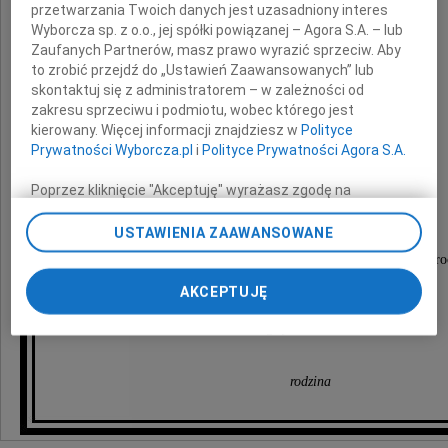
przetwarzania Twoich danych jest uzasadniony interes
Wyborcza sp. z o.o., jej spółki powiązanej – Agora S.A. – lub
Zaufanych Partnerów, masz prawo wyrazić sprzeciw. Aby
to zrobić przejdź do „Ustawień Zaawansowanych” lub
skontaktuj się z administratorem – w zależności od
zakresu sprzeciwu i podmiotu, wobec którego jest
kierowany. Więcej informacji znajdziesz w
Polityce
Piotr Imhof
Prywatności Wyborcza.pl
i
Polityce Prywatności Agora S.A.
Poprzez kliknięcie "Akceptuję" wyrażasz zgodę na
Ceremonia pogrzebowa odbędzie się
zainstalowanie i przechowywanie plików typu cookie
Wyborczej sp. z o. o. jej Zaufanych Partnerów i Agora S.A.
1 października 2010 roku o godzinie 12.00
USTAWIENIA ZAAWANSOWANE
na Twoim urządzeniu końcowym. Możesz też w każdej
na cmentarzu parafialnym przy ulicy Bardzkiej we Wro
chwili zmienić swoje preferencje dot. plików cookie,
ponownie wywołując narzędzie do zarządzania Twoimi
AKCEPTUJĘ
preferencjami dot. przetwarzania danych poprzez
Pogrążona w smutku
odnośnik „Ustawienia prywatności” w stopce serwisu i
przechodząc do sekcji „Ustawienia zaawansowane”.
Zmiana ustawień plików cookie możliwa jest także za
rodzina
pomocą ustawień przeglądarki.
My, nasi Zaufani Partnerzy i Agora S.A. możemy