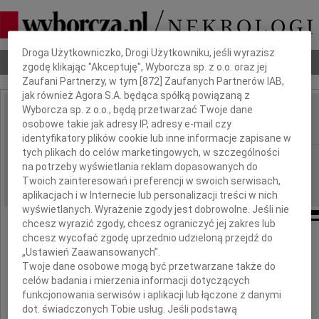
Dbamy o Twoją prywatność
Droga Użytkowniczko, Drogi Użytkowniku, jeśli wyrazisz
Nekrologi
Odeszli
Poradnik pogrzebowy
zgodę klikając "Akceptuję", Wyborcza sp. z o.o. oraz jej
Zaufani Partnerzy, w tym [
872
] Zaufanych Partnerów IAB,
jak również Agora S.A. będąca spółką powiązaną z
Wyborcza sp. z o.o., będą przetwarzać Twoje dane
Joanna Dudziak
osobowe takie jak adresy IP, adresy e-mail czy
IMIĘ I NAZWISKO:
identyfikatory plików cookie lub inne informacje zapisane w
tych plikach do celów marketingowych, w szczególności
Bydgoszcz
REGION:
na potrzeby wyświetlania reklam dopasowanych do
30.09.2010
DATA EMISJI:
Twoich zainteresowań i preferencji w swoich serwisach,
aplikacjach i w Internecie lub personalizacji treści w nich
wyświetlanych. Wyrażenie zgody jest dobrowolne. Jeśli nie
chcesz wyrazić zgody, chcesz ograniczyć jej zakres lub
chcesz wycofać zgodę uprzednio udzieloną przejdź do
„Ustawień Zaawansowanych”.
Z głębokim smutkiem
Twoje dane osobowe mogą być przetwarzane także do
przyjęliśmy wiadomość o śmierci
celów badania i mierzenia informacji dotyczących
funkcjonowania serwisów i aplikacji lub łączone z danymi
dot. świadczonych Tobie usług. Jeśli podstawą
Joanny Dudziak