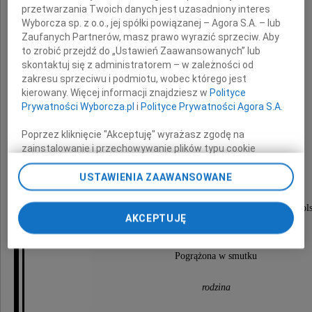
przetwarzania Twoich danych jest uzasadniony interes
Wyborcza sp. z o.o., jej spółki powiązanej – Agora S.A. – lub
Zaufanych Partnerów, masz prawo wyrazić sprzeciw. Aby
to zrobić przejdź do „Ustawień Zaawansowanych” lub
skontaktuj się z administratorem – w zależności od
zakresu sprzeciwu i podmiotu, wobec którego jest
kierowany. Więcej informacji znajdziesz w
Polityce
Mirosława Sacewicz
Prywatności Wyborcza.pl
i
Polityce Prywatności Agora S.A.
z domu Rymaszewska
Poprzez kliknięcie "Akceptuję" wyrażasz zgodę na
zainstalowanie i przechowywanie plików typu cookie
Wyborczej sp. z o. o. jej Zaufanych Partnerów i Agora S.A.
na Twoim urządzeniu końcowym. Możesz też w każdej
USTAWIENIA ZAAWANSOWANE
Pogrzeb odbędzie się w piątek,
chwili zmienić swoje preferencje dot. plików cookie,
1 października 2010 roku o godzinie 14.45
ponownie wywołując narzędzie do zarządzania Twoimi
na Cmentarzu Komunalnym w Gorzowie Wielkopol
AKCEPTUJĘ
preferencjami dot. przetwarzania danych poprzez
przy ul. Żwirowej.
odnośnik „Ustawienia prywatności” w stopce serwisu i
przechodząc do sekcji „Ustawienia zaawansowane”.
Pogrążona w smutku
Zmiana ustawień plików cookie możliwa jest także za
pomocą ustawień przeglądarki.
rodzina
My, nasi Zaufani Partnerzy i Agora S.A. możemy