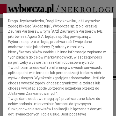
Dbamy o Twoją prywatność
Droga Użytkowniczko, Drogi Użytkowniku, jeśli wyrazisz
Nekrologi
Odeszli
Poradnik pogrzebowy
zgodę klikając "Akceptuję", Wyborcza sp. z o.o. oraz jej
Zaufani Partnerzy, w tym [
872
] Zaufanych Partnerów IAB,
jak również Agora S.A. będąca spółką powiązaną z
Wyborcza sp. z o.o., będą przetwarzać Twoje dane
Mirosława Sacewicz
IMIĘ I NAZWISKO:
osobowe takie jak adresy IP, adresy e-mail czy
identyfikatory plików cookie lub inne informacje zapisane w
tych plikach do celów marketingowych, w szczególności
Zielona Góra
REGION:
na potrzeby wyświetlania reklam dopasowanych do
30.09.2010
DATA EMISJI:
Twoich zainteresowań i preferencji w swoich serwisach,
aplikacjach i w Internecie lub personalizacji treści w nich
wyświetlanych. Wyrażenie zgody jest dobrowolne. Jeśli nie
chcesz wyrazić zgody, chcesz ograniczyć jej zakres lub
chcesz wycofać zgodę uprzednio udzieloną przejdź do
Z głębokim bólem i żalem zawiadamiamy,
„Ustawień Zaawansowanych”.
że 27 września 2010 roku, przeżywszy 47 lat,
Twoje dane osobowe mogą być przetwarzane także do
celów badania i mierzenia informacji dotyczących
odeszła od nas na zawsze
funkcjonowania serwisów i aplikacji lub łączone z danymi
dot. świadczonych Tobie usług. Jeśli podstawą