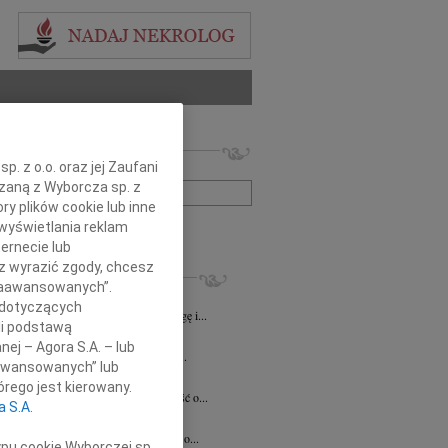
 nekrologów i wspomnień
. z o.o. oraz jej Zaufani
zwisko lub numer ogłoszenia:
ązaną z Wyborcza sp. z
ry plików cookie lub inne
wyświetlania reklam
+ szukanie zaawansowane
ernecie lub
sz wyrazić zgody, chcesz
KROLOGI
 Zaawansowanych”.
8.2026
Katowice
 dotyczących
lkim smutkiem żegnamy naszego Kolegę i...
li podstawą
8.2026
Katowice
nej – Agora S.A. – lub
ej Koleżance Sabinie Kacan składamy...
aawansowanych” lub
n Kurek
24.07.2026
Katowice
rego jest kierowany.
bokim smutkiem przyjęliśmy wiadomość o...
a S.A.
sz Zając
15.07.2026
Katowice
bokim smutkiem przyjąłem wiadomość o...
ypu cookie Wyborczej sp.