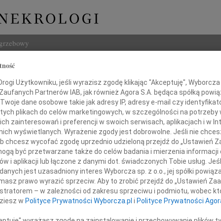
ogrzebowy
tność
Szukaj
ogi Użytkowniku, jeśli wyrazisz zgodę klikając "Akceptuję", Wyborcza sp
Imię i na
 Zaufanych Partnerów IAB, jak również Agora S.A. będąca spółką powi
Twoje dane osobowe takie jak adresy IP, adresy e-mail czy identyfikato
 tych plikach do celów marketingowych, w szczególności na potrzeby 
 zainteresowań i preferencji w swoich serwisach, aplikacjach i w Int
w nich wyświetlanych. Wyrażenie zgody jest dobrowolne. Jeśli nie chce
INNE NE
 lub chcesz wycofać zgodę uprzednio udzieloną przejdź do „Ustawień
07.0
gą być przetwarzane także do celów badania i mierzenia informacji
Z wie
w i aplikacji lub łączone z danymi dot. świadczonych Tobie usług. Jeś
Panu
06.0
nych jest uzasadniony interes Wyborcza sp. z o.o., jej spółki powiąza
Drogi
masz prawo wyrazić sprzeciw. Aby to zrobić przejdź do „Ustawień Z
iewowi Wasilewiczowi
Marci
istratorem – w zależności od zakresu sprzeciwu i podmiotu, wobec któ
Z głę
dziesz w
Polityce Prywatności Wyborcza.pl
i
Polityce Prywatności Agor
Tadeu
Z głę
azy głębokiego współczucia
ceptuję" wyrażasz zgodę na zainstalowanie i przechowywanie plików t