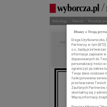
Nekrologi
Odeszli
Poradnik p
Dbamy o Twoją prywa
Droga Użytkowniczko, Dr
IMIĘ I NAZWISKO:
Partnerzy, w tym [
872
]
o.o., będą przetwarzać 
Katowice
REGION:
informacje zapisane w
29.09.2010
DATA EMISJI:
dopasowanych do Twoich
personalizacji treści 
ograniczyć jej zakres
Twoje dane osobowe mo
funkcjonowania serwisó
przetwarzania Twoich da
Zaufanych Partnerów, 
Zbign
skontaktuj się z admin
Więcej informacji znaj
wyr
Poprzez kliknięcie "Ak