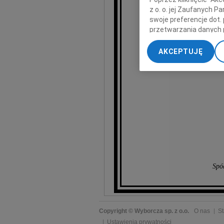
z o. o. jej Zaufanych 
swoje preferencje dot.
przetwarzania danych 
„Ustawienia zaawansow
AKCEPTUJĘ
My, nasi Zaufani Part
dokładnych danych geol
Przechowywanie informa
treści, badnie odbiorcó
Spó
Copyright © Wyborcza sp. z o.o.
O nas
St
Ustawienia prywatności