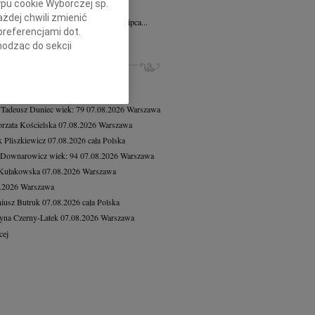
ypu cookie Wyborczej sp.
 Olichwer
10.07.2026
Wrocław
żdej chwili zmienić
bokim żalem zawiadamiamy, że dnia 7 lipca...
preferencjami dot.
cej
hodząc do sekcji
stawień przeglądarki.
ZE NEKROLOGI, KONDOLENCJE
8.2026
Warszawa
h celach:
Użycie
8.2026
Warszawa
lów identyfikacji.
 Tadeusz Duniec
wiek: 79
07.08.2026
Warszawa
ści, pomiar reklam i
rzata Kościelska
07.08.2026
Warszawa
 Pliszkiewicz
07.08.2026
cała Polska
 Downarowicz
wiek: 94
07.08.2026
Warszawa
 Kułakowska
07.08.2026
Warszawa
8.2026
Warszawa
iusz Butruk
07.08.2026
cała Polska
yna Czerny-Latek
07.08.2026
Warszawa
cej