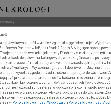
ogrzebowy
Szukaj
tność
Choryńska
Imię i na
ogi Użytkowniku, jeśli wyrazisz zgodę klikając "Akceptuję", Wyborcza sp
 Zaufanych Partnerów IAB, jak również Agora S.A. będąca spółką powi
Twoje dane osobowe takie jak adresy IP, adresy e-mail czy identyfikato
 tych plikach do celów marketingowych, w szczególności na potrzeby 
 zainteresowań i preferencji w swoich serwisach, aplikacjach i w Int
INNE NE
w nich wyświetlanych. Wyrażenie zgody jest dobrowolne. Jeśli nie chce
 lub chcesz wycofać zgodę uprzednio udzieloną przejdź do „Ustawień
Miecz
gą być przetwarzane także do celów badania i mierzenia informacji
Dnia 
w i aplikacji lub łączone z danymi dot. świadczonych Tobie usług. Jeś
Hube
nych jest uzasadniony interes Wyborcza sp. z o.o., jej spółki powiąza
bokim smutkiem zawiadamiamy,
Nie m
masz prawo wyrazić sprzeciw. Aby to zrobić przejdź do „Ustawień Z
zmarła nasza ukochana Ciocia
Halin
istratorem – w zależności od zakresu sprzeciwu i podmiotu, wobec któ
Halin
dziesz w
Polityce Prywatności Wyborcza.pl
i
Polityce Prywatności Agor
Henry
Na za