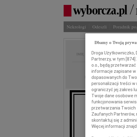
Nekrologi
Odeszli
Poradnik p
Dbamy o Twoją prywa
Irena 
Droga Użytkowniczko, Dr
IMIĘ I NAZWISKO:
Partnerzy, w tym [
874
]
o.o., będą przetwarzać 
Wrocław
REGION:
informacje zapisane w
28.09.2010
DATA EMISJI:
dopasowanych do Twoich
personalizacji treści 
ograniczyć jej zakres
Twoje dane osobowe mo
funkcjonowania serwisó
przetwarzania Twoich da
Z głę
Zaufanych Partnerów, 
że 
skontaktuj się z admin
Więcej informacji znaj