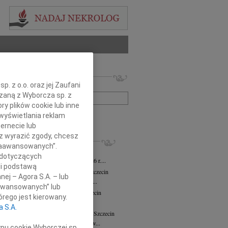
 nekrologów i wspomnień
. z o.o. oraz jej Zaufani
zwisko lub numer ogłoszenia:
ązaną z Wyborcza sp. z
ry plików cookie lub inne
wyświetlania reklam
+ szukanie zaawansowane
ernecie lub
sz wyrazić zgody, chcesz
KROLOGI
 Zaawansowanych”.
ław Wierzbicki
03.08.2026
Szczecin
 dotyczących
em zawiadamiamy, że w dniu 25.07.2026 r....
li podstawą
ława Włodarczak-Siuda
29.07.2026
Szczecin
nej – Agora S.A. – lub
bokim żalem zawiadamiamy, że dnia 26...
aawansowanych” lub
sław Strabel
wiek: 90
20.07.2026
Szczecin
rego jest kierowany.
 sercach bliskich żyje, nie umiera"...
a S.A.
 Nekanda-Trepka
wiek: 80
04.05.2026
Szczecin
26 kwietnia 2026 roku odeszła do nas w...
ypu cookie Wyborczej sp.