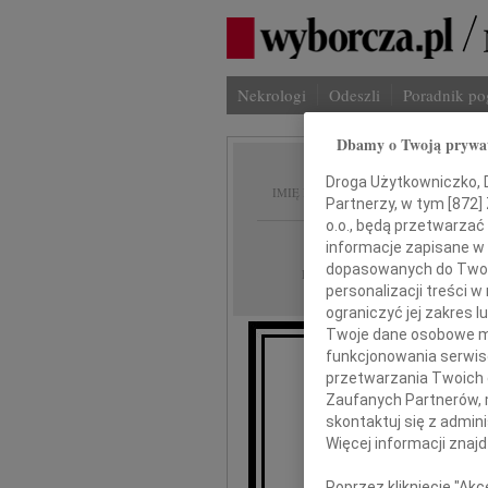
Nekrologi
Odeszli
Poradnik p
Dbamy o Twoją prywa
Zbigni
Droga Użytkowniczko, Dr
IMIĘ I NAZWISKO:
Partnerzy, w tym [
872
]
o.o., będą przetwarzać 
Szczecin
REGION:
informacje zapisane w
dopasowanych do Twoich
28.09.2010
DATA EMISJI:
personalizacji treści 
ograniczyć jej zakres
Twoje dane osobowe mo
funkcjonowania serwisó
przetwarzania Twoich da
Z głębokim żalem z
Zaufanych Partnerów, 
po
skontaktuj się z admin
Więcej informacji znaj
odszedł od nas 
Poprzez kliknięcie "Ak