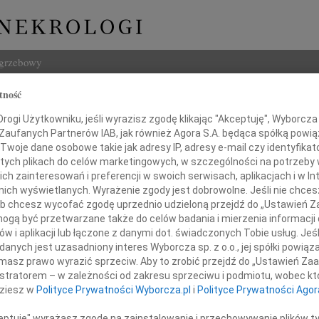
ogrzebowy
tność
Szukaj
ew Janowski
ogi Użytkowniku, jeśli wyrazisz zgodę klikając "Akceptuję", Wyborcza sp
Imię i na
 Zaufanych Partnerów IAB, jak również Agora S.A. będąca spółką powi
Twoje dane osobowe takie jak adresy IP, adresy e-mail czy identyfikato
 tych plikach do celów marketingowych, w szczególności na potrzeby 
 zainteresowań i preferencji w swoich serwisach, aplikacjach i w Int
w nich wyświetlanych. Wyrażenie zgody jest dobrowolne. Jeśli nie chce
INNE NE
 lub chcesz wycofać zgodę uprzednio udzieloną przejdź do „Ustawień
Bogus
gą być przetwarzane także do celów badania i mierzenia informacji
Z żal
w i aplikacji lub łączone z danymi dot. świadczonych Tobie usług. Jeś
Miros
nych jest uzasadniony interes Wyborcza sp. z o.o., jej spółki powiąza
awiadamiamy, że dnia 24 września 2010 roku
Z głę
masz prawo wyrazić sprzeciw. Aby to zrobić przejdź do „Ustawień Z
Stani
 długiej i ciężkiej chorobie
istratorem – w zależności od zakresu sprzeciwu i podmiotu, wobec któ
"Kto w
dziesz w
Polityce Prywatności Wyborcza.pl
i
Polityce Prywatności Agor
nasz ukochany Tata, Dziadek i Pradziadek
Maria
Dnia 
ceptuję" wyrażasz zgodę na zainstalowanie i przechowywanie plików t