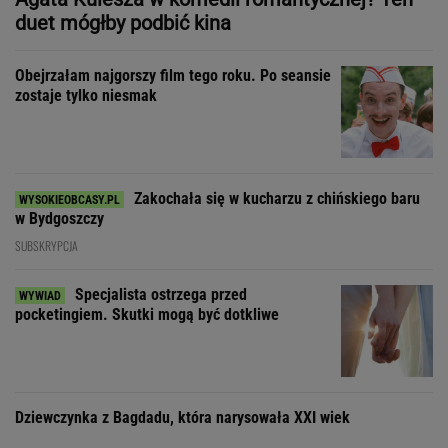
SUBSKRYPCJA
Specjalista ostrzega przed
pocketingiem. Skutki mogą być dotkliwe
Dziewczynka z Bagdadu, która narysowała XXI wiek
"Patrz w talerz, a nie w cycki".
Jak długo jeszcze matki będą to znosić
SUBSKRYPCJA