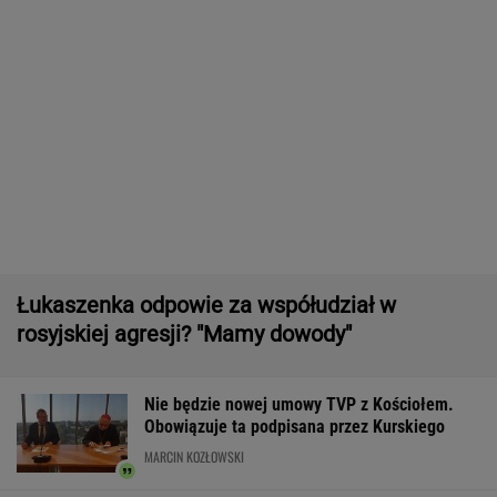
Większość Polaków nie chce płacić tego
podatku. "To sygnał alarmowy"
Zwrot w sprawie Patriotów. Jest porozumienie
Ukrainy i USA
Pierwszy etap GAT zakończony. To
strategiczna inwestycja dla polskiego
eksportu
MATERIAŁ PROMOCYJNY
16-latek zaatakowany nożem. Zatrzymano
dwóch nastolatków