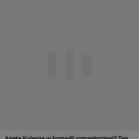
Agata Kulesza w komedii romantycznej? Ten
duet mógłby podbić kina
Obejrzałam najgorszy film tego roku. Po seansie
zostaje tylko niesmak
Zakochała się w kucharzu z chińskiego baru
w Bydgoszczy