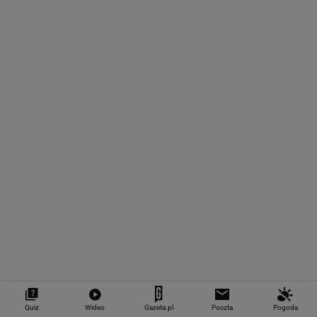
na decyzję sądu. Ważne zmiany w przepisach
SUBSKRYPCJA
Chcesz skutecznie umyć elewację domu,
taras, grilla? Te myjki ciśnieniowe są świetne!
REKLAMA CENEO
Nie tylko zaćmienie Słońca. Sierpień zamieni
niebo w scenę niezwykłych widowisk
BIZNES
Starzejąca się Polska uwalnia tysiące lokali.
Co czeka rynek?
Quiz
Wideo
Gazeta.pl
Poczta
Pogoda