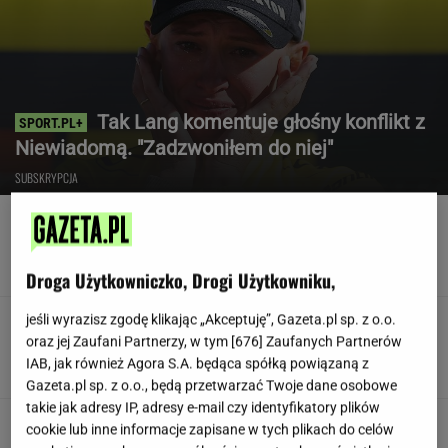
Tak Lang komentuje głośny konflikt z
Niewiadomą. "Zadzwoniłem do niej"
SUBSKRYPCJA
Poszedł na L4 i stracił pracę. Firma zapłaci
mu teraz 200 tys. euro
Droga Użytkowniczko, Drogi Użytkowniku,
jeśli wyrazisz zgodę klikając „Akceptuję”, Gazeta.pl sp. z o.o.
Teściowa mówi, że jest mamą jej
dziecka. "Chyba oszaleję"
oraz jej Zaufani Partnerzy, w tym [
676
] Zaufanych Partnerów
IAB, jak również Agora S.A. będąca spółką powiązaną z
KLAUDIA KIERZKOWSKA
Gazeta.pl sp. z o.o., będą przetwarzać Twoje dane osobowe
takie jak adresy IP, adresy e-mail czy identyfikatory plików
"Wymieniłam mojego byłego na
cookie lub inne informacje zapisane w tych plikach do celów
jego wujka milionera". Tak wciągają