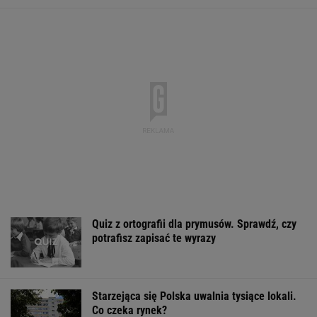
Tajemniczy most na granicy Rosji. Ukraina bije
na alarm
Sąd pokrzyżował plany Trumpa. Nakazał
wstrzymanie budowy
Włóż liść laurowy do lodówki na godzinę.
Efekt może cię zaskoczyć
Finał wyprzedaży w Eobuwie - kultowe
Birkenstocki w końcu na promocji
OFERTY AVANTI24