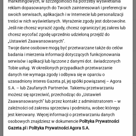
marketingowych, w szczególności na potrzeby wyświetlania
mikrodramy
reklam dopasowanych do Twoich zainteresowań i preferencji w
SUBSKRYPCJA
swoich serwisach, aplikacjach i w Internecie lub personalizacji
treści w nich wyświetlanych. Wyrażenie zgody jest dobrowolne.
Wiadomo, ile emerytury dostaje Kwaśniewska.
Jeśli nie chcesz wyrazić zgody, chcesz ograniczyć jej zakres lub
Kwota zaskakuje
chcesz wycofać zgodę uprzednio udzieloną przejdź do
„Ustawień Zaawansowanych”.
Twoje dane osobowe mogą być przetwarzane także do celów
badania i mierzenia informacji dotyczących funkcjonowania
Oto auto z paliwem, które może
serwisów i aplikacji lub łączone z danymi dot. świadczonych
zastąpić diesla. Frytura i olej roślinny
Tobie usług. W określonych przypadkach przetwarzanie
danych nie wymaga zgody i odbywa się w oparciu o
TOMASZ OKUROWSKI
uzasadniony interes Gazeta.pl, jej spółki powiązanej – Agora
S.A. – lub Zaufanych Partnerów. Takiemu przetwarzaniu
Rolnik zaorał nowy asfalt za 400 tys. zł.
możesz się sprzeciwić, przechodząc do „Ustawień
Wcześniej rozwalał krawężniki
Zaawansowanych” lub przez kontakt z administratorem – w
zależności od zakresu sprzeciwu i podmiotu, wobec którego
jest kierowany. Więcej informacji o przetwarzaniu danych
osobowych znajdziesz w dokumencie
Polityka Prywatności
Gazeta.pl
i
Polityka Prywatności Agora S.A.