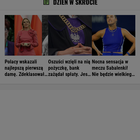
DZIEŃ W SKRÓCIE
Polacy wskazali
Oszuści wzięli na nią
Nocna sensacja w
najlepszą pierwszą
pożyczkę, bank
meczu Sabalenki!
damę. Zdeklasowała
zażądał spłaty. Jest
Nie będzie wielkiego
konkurencję
decyzja sądu
hitu w Toronto