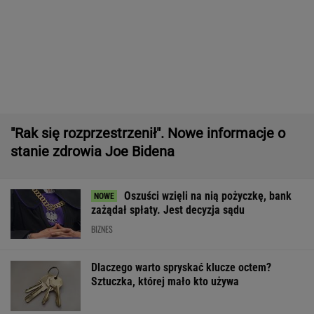
Quiz z ortografii dla prymusów. Sprawdź, czy
potrafisz zapisać te wyrazy
Starzejąca się Polska uwalnia tysiące lokali.
Co czeka rynek?