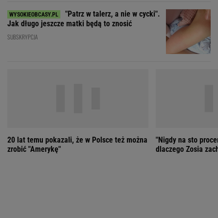
20 lat temu pokazali, że w Polsce też można
"Nigdy na sto proce
zrobić "Amerykę"
dlaczego Zosia zac
ZOBACZ WSZYSTKIE
Wybierz miasto
PEŁNA POGODA
Załaduj ponownie
Jakość powietrza:
-
Ciśnienie:
Opady:
Zachmurzenie:
-
-%
-%