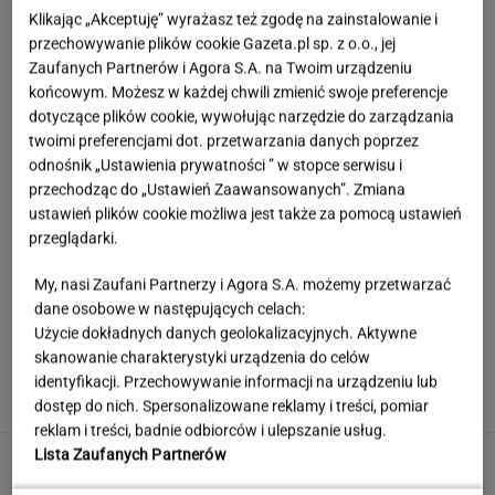
Klikając „Akceptuję” wyrażasz też zgodę na zainstalowanie i
przechowywanie plików cookie Gazeta.pl sp. z o.o., jej
Zaufanych Partnerów i Agora S.A. na Twoim urządzeniu
końcowym. Możesz w każdej chwili zmienić swoje preferencje
dotyczące plików cookie, wywołując narzędzie do zarządzania
twoimi preferencjami dot. przetwarzania danych poprzez
odnośnik „Ustawienia prywatności ” w stopce serwisu i
przechodząc do „Ustawień Zaawansowanych”. Zmiana
ustawień plików cookie możliwa jest także za pomocą ustawień
przeglądarki.
My, nasi Zaufani Partnerzy i Agora S.A. możemy przetwarzać
dane osobowe w następujących celach:
Użycie dokładnych danych geolokalizacyjnych. Aktywne
Łukaszenka odpowie za współudział w
skanowanie charakterystyki urządzenia do celów
rosyjskiej agresji? "Mamy dowody"
identyfikacji. Przechowywanie informacji na urządzeniu lub
dostęp do nich. Spersonalizowane reklamy i treści, pomiar
reklam i treści, badnie odbiorców i ulepszanie usług.
Lista Zaufanych Partnerów
Ogromna kontrowersja w meczu Legii. Trener
Korony grzmi: "Ewidentny karny"