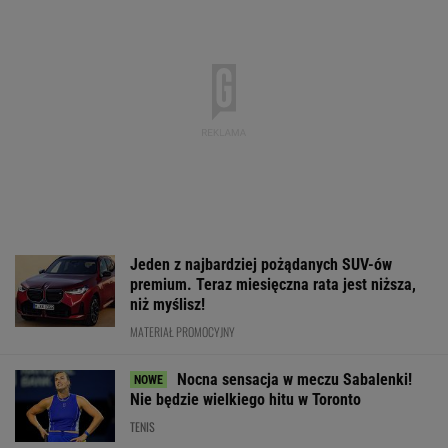
przyznać, że Japończycy znają się na rzeczy.
A oferta? Genialna!
REKLAMA MAZDA
Dlatego Świątek wygrała z Kostiuk.
Polka wskazała największą zmianę
TENIS
To dlatego
Tak wygląda ranking
Niewiadoma ni
Niewiadoma nie
WTA po meczu
wytrzymała na 
zaprosiła na ślub
Świątek - Kostiuk
"Straciłam do n
swoich rodziców
szacunek"