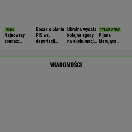
Zaorał nowy asfalt za 400 tys. zł. Rolnika
zatrzymała policja [NAGRANIE]
Wyniki Lotto 08.08.2026 - EkstraPensja,
EkstraPremia, Kaskada, Lotto, LottoPlus,
MiniLotto, MultiMulti