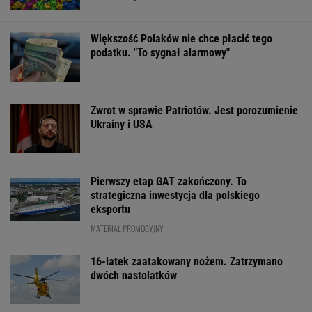
Meryl Streep świetnie nas ograła. Wmówiła
nam, że nie jest piękna
Olbrychski nie będzie jurorem na festiwalu w
Gdyni. Ministerstwo Kultury tłumaczy tę
decyzję
Zaćmienie 12 sierpnia: praktyczny przewodnik
FINANSE I TECHNOLOGIA