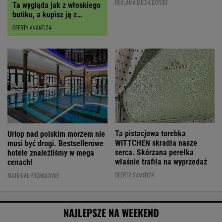
REKLAMA MEDIA EXPERT
OFERTY AVANTI24
Ta pistacjowa torebka
Urlop nad polskim morzem nie
WITTCHEN skradła nasze
musi być drogi. Bestsellerowe
serca. Skórzana perełka
hotele znaleźliśmy w mega
właśnie trafiła na wyprzedaż
cenach!
OFERTY AVANTI24
MATERIAŁ PROMOCYJNY
NAJLEPSZE NA WEEKEND