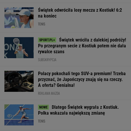
WIĘCEJ NIŻ WYNIK. SUBSKRYBUJ
POLITYKA
Bosak o planie
Ukraina wydała
Najnowszy
PiS ws.
kolejne zgody
Pijana
sondaż:
deportacji
na ekshumacje
kierująca
Kwaśniewską
Ukraińców:
polskich ofiar
zabiła 66-
najlepszą
Absolutny
na Wołyniu
latkę.
pierwszą damą
populizm
Ubezpieczyciel
WIADOMOŚCI
chciał
wypłacić mniej