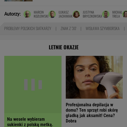
MARCIN
ŁUKASZ
JUSTYNA
MICHAŁ
Autorzy:
KOZŁOWSKI
JACHIMIAK
BRYCZKOWSKA
TRELA
PROBLEMY POLSKICH SIATKARZY
ZNAK Z '30'
WISŁAWA SZYMBORSKA
LETNIE OKAZJE
Profesjonalna depilacja w
Na wesele wybieram
domu? Ten sprzęt robi skórę
sukienki z polską metką.
gładką jak aksamit! Cena?
Ta wygląda jak z włoskiego
Dobra
butiku, a kupisz ją z
RABATEM