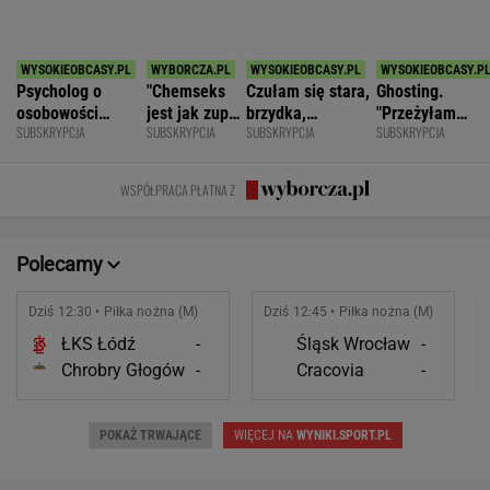
Tak Lang komentuje głośny konflikt z
Niewiadomą. "Zadzwoniłem do niej"
SUBSKRYPCJA
Zwycięstwo z Martą Kostiuk dło
Idze Świątek coś więcej, niż tylko awans do
ćwierćfinału