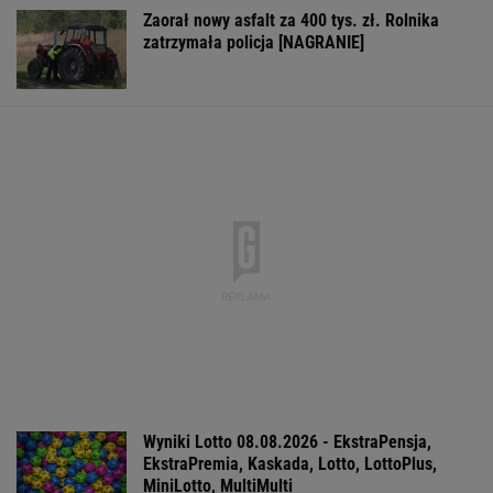
IMGW pokazał nową
Manifestacja w
Wyniki Lotto
prognozę. Upały
Warszawie.
07.08.2026 -
wracają do Polski
Organizatorzy mają
EkstraPensja,
siedem postulatów
EkstraPremia,
EuroJackpot, K
MiniLotto, Mult
WSPÓŁPRACA PŁATNA Z WYBORCZA.PL
ZROZUM, POZNAJ, ODKRYWAJ
SEKCJA Z SUBSKRYPCJĄ
Na Warmii i Mazurach spadł grad wielkości
pięści. Kilkadziesiąt osób wyłowiono z wody