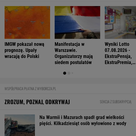
Po dniu na L4 stracił pracę. Pracodawca
zapłaci mu teraz 200 tys. euro
BIZNES
Pierwszy etap GAT zakończony. To
strategiczna inwestycja dla polskiego
eksportu
MATERIAŁ PROMOCYJNY