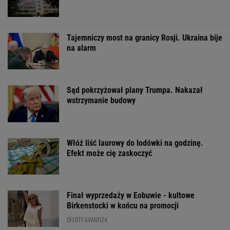
Gawryluk krytykowana
Masz pamięć do
Posyp skórkę
za debatę u
imion? Do dwóch
ziemniaka sodą
Nawrockiego. Tak to
sławnych nazwisk
Prosty trik pom
tłumaczy
musisz dopasować
kuchni
trzecie
ŻYĆ LEPIEJ