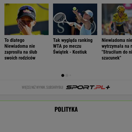
Łukaszenka odpowie za współudział w
rosyjskiej agresji? "Mamy dowody"
Nie będzie nowej umowy TVP z Kościołem.
Obowiązuje ta podpisana przez Kurskiego
MARCIN KOZŁOWSKI