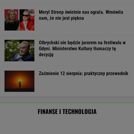
Oszuści wzięli na nią pożyczkę, bank
zażądał spłaty. Jest decyzja sądu
BIZNES
Frankowicze nie muszą czekać