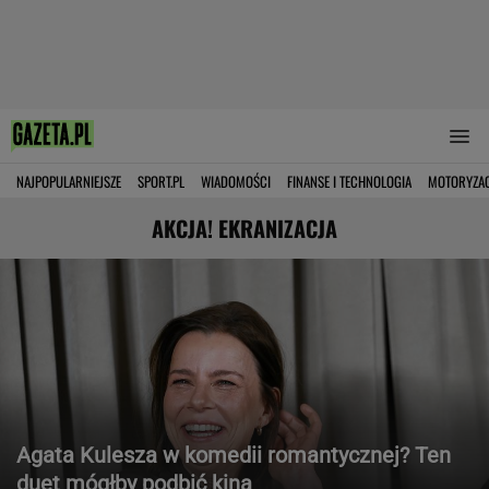
NAJPOPULARNIEJSZE
SPORT.PL
WIADOMOŚCI
FINANSE I TECHNOLOGIA
MOTORYZA
AKCJA! EKRANIZACJA
Agata Kulesza w komedii romantycznej? Ten
duet mógłby podbić kina