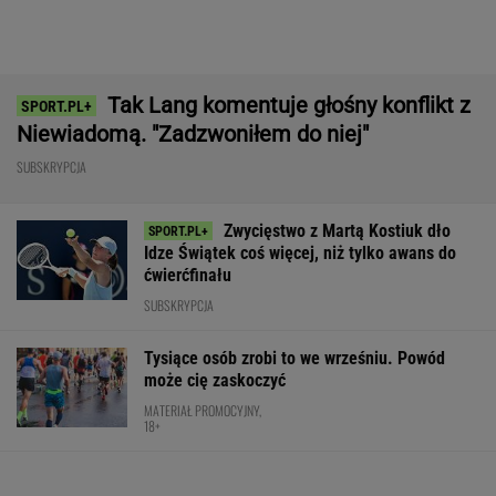
Jeden z najbardziej pożądanych SUV-ów
premium. Teraz miesięczna rata jest niższa,
niż myślisz!
MATERIAŁ PROMOCYJNY
Nocna sensacja w meczu Sabalenki!
Nie będzie wielkiego hitu w Toronto
TENIS
Świątek odwróciła losy meczu z Kostiuk! 6:2
na koniec
TENIS
Świątek wróciła z dalekiej podróży!
Po przegranym secie z Kostiuk potem nie dała
rywalce szans
SUBSKRYPCJA
Polacy pokochali tego SUV-a premium! Trzeba