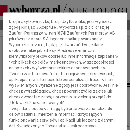
Dbamy o Twoją prywatność
Droga Użytkowniczko, Drogi Użytkowniku, jeśli wyrazisz
Nekrologi
Odeszli
Poradnik pogrzebowy
zgodę klikając "Akceptuję", Wyborcza sp. z o.o. oraz jej
Zaufani Partnerzy, w tym [
874
] Zaufanych Partnerów IAB,
jak również Agora S.A. będąca spółką powiązaną z
Wyborcza sp. z o.o., będą przetwarzać Twoje dane
osobowe takie jak adresy IP, adresy e-mail czy
IMIĘ I NAZWISKO:
identyfikatory plików cookie lub inne informacje zapisane w
Wrocław
tych plikach do celów marketingowych, w szczególności
REGION:
na potrzeby wyświetlania reklam dopasowanych do
28.09.2010
DATA EMISJI:
Twoich zainteresowań i preferencji w swoich serwisach,
aplikacjach i w Internecie lub personalizacji treści w nich
wyświetlanych. Wyrażenie zgody jest dobrowolne. Jeśli nie
chcesz wyrazić zgody, chcesz ograniczyć jej zakres lub
Panu Profesorowi
chcesz wycofać zgodę uprzednio udzieloną przejdź do
„Ustawień Zaawansowanych”.
Twoje dane osobowe mogą być przetwarzane także do
Wojciechowi Witkiewiczowi
celów badania i mierzenia informacji dotyczących
funkcjonowania serwisów i aplikacji lub łączone z danymi
Dyrektorowi Wojewódzkiego Szpitala Specjalistycz
dot. świadczonych Tobie usług. Jeśli podstawą