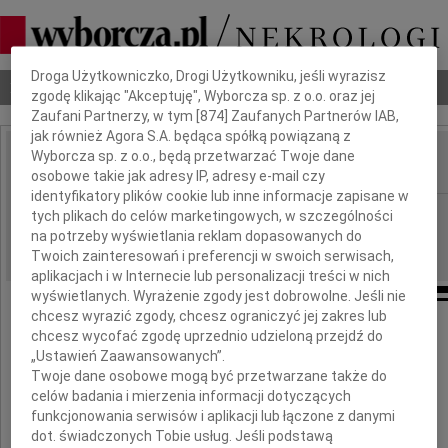
Dbamy o Twoją prywatność
Droga Użytkowniczko, Drogi Użytkowniku, jeśli wyrazisz
Nekrologi
Odeszli
Poradnik pogrzebowy
zgodę klikając "Akceptuję", Wyborcza sp. z o.o. oraz jej
Zaufani Partnerzy, w tym [
874
] Zaufanych Partnerów IAB,
jak również Agora S.A. będąca spółką powiązaną z
Wyborcza sp. z o.o., będą przetwarzać Twoje dane
osobowe takie jak adresy IP, adresy e-mail czy
IMIĘ I NAZWISKO:
identyfikatory plików cookie lub inne informacje zapisane w
Warszawa
REGION:
tych plikach do celów marketingowych, w szczególności
na potrzeby wyświetlania reklam dopasowanych do
25.09.2010
DATA EMISJI:
Twoich zainteresowań i preferencji w swoich serwisach,
aplikacjach i w Internecie lub personalizacji treści w nich
wyświetlanych. Wyrażenie zgody jest dobrowolne. Jeśli nie
chcesz wyrazić zgody, chcesz ograniczyć jej zakres lub
chcesz wycofać zgodę uprzednio udzieloną przejdź do
Kochanemu
„Ustawień Zaawansowanych”.
Twoje dane osobowe mogą być przetwarzane także do
Kacprowi
celów badania i mierzenia informacji dotyczących
funkcjonowania serwisów i aplikacji lub łączone z danymi
i
dot. świadczonych Tobie usług. Jeśli podstawą