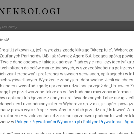
ogrzebowy
tność
Szukaj
ogi Użytkowniku, jeśli wyrazisz zgodę klikając "Akceptuję", Wyborcza sp
Imię i na
 Zaufanych Partnerów IAB, jak również Agora S.A. będąca spółką powi
Twoje dane osobowe takie jak adresy IP, adresy e-mail czy identyfikato
 tych plikach do celów marketingowych, w szczególności na potrzeby 
 zainteresowań i preferencji w swoich serwisach, aplikacjach i w Int
w nich wyświetlanych. Wyrażenie zgody jest dobrowolne. Jeśli nie chce
INNE NE
 lub chcesz wycofać zgodę uprzednio udzieloną przejdź do „Ustawień
Lucyn
gą być przetwarzane także do celów badania i mierzenia informacji
Nasze
w i aplikacji lub łączone z danymi dot. świadczonych Tobie usług. Jeś
06.0
nych jest uzasadniony interes Wyborcza sp. z o.o., jej spółki powiąza
Pani
Annie
masz prawo wyrazić sprzeciw. Aby to zrobić przejdź do „Ustawień Z
31.0
istratorem – w zależności od zakresu sprzeciwu i podmiotu, wobec któ
Panu 
dziesz w
Polityce Prywatności Wyborcza.pl
i
Polityce Prywatności Agor
31.0
Kamilli Małaszuk
Panu 
ceptuję" wyrażasz zgodę na zainstalowanie i przechowywanie plików t