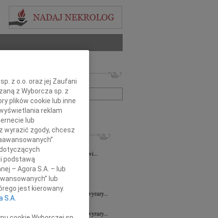
 nekrologów i wspomnień
. z o.o. oraz jej Zaufani
zwisko lub numer ogłoszenia:
ązaną z Wyborcza sp. z
ry plików cookie lub inne
wyświetlania reklam
+ szukanie zaawansowane
ernecie lub
sz wyrazić zgody, chcesz
KROLOGI
 Zaawansowanych”.
a Wróbel
06.08.2026
Wrocław
 dotyczących
mu Przyjacielowi Michałowi Łuczakowi...
li podstawą
8.2026
Wrocław
nej – Agora S.A. – lub
 Ciskowskiej wyrazy najgłębszego...
aawansowanych” lub
7.2026
Wrocław
rego jest kierowany.
Sędziemu Januszowi Kaspryszynowi wyrazy...
a S.A.
7.2026
Wrocław
Sędziemu Januszowi Kaspryszynowi wyrazy...
ypu cookie Wyborczej sp.