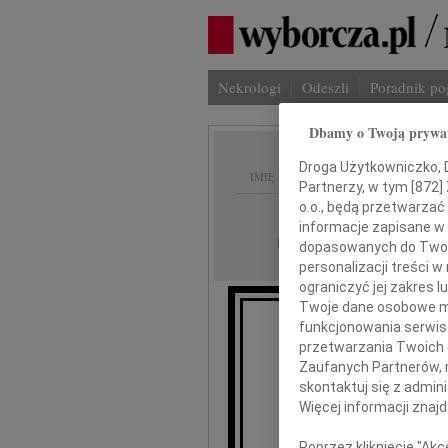
Nekrologi
Odeszli
Poradnik p
Dbamy o Twoją prywa
Droga Użytkowniczko, Dr
IMIĘ I NAZWISKO:
Partnerzy, w tym [
872
]
o.o., będą przetwarzać 
Wrocław
REGION:
informacje zapisane w
27.09.2010
DATA EMISJI:
dopasowanych do Twoich
personalizacji treści 
ograniczyć jej zakres
Twoje dane osobowe mo
funkcjonowania serwisó
przetwarzania Twoich da
Zaufanych Partnerów, 
skontaktuj się z admin
Więcej informacji znaj
Poprzez kliknięcie "Ak