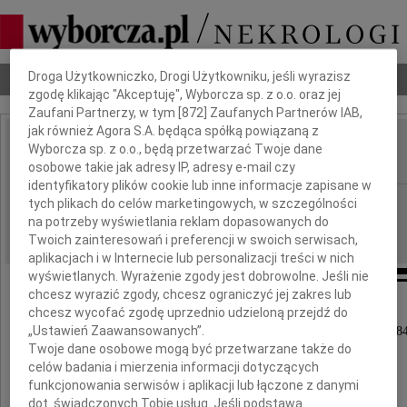
Dbamy o Twoją prywatność
Droga Użytkowniczko, Drogi Użytkowniku, jeśli wyrazisz
Nekrologi
Odeszli
Poradnik pogrzebowy
zgodę klikając "Akceptuję", Wyborcza sp. z o.o. oraz jej
Zaufani Partnerzy, w tym [
872
] Zaufanych Partnerów IAB,
jak również Agora S.A. będąca spółką powiązaną z
Krystyna Borkowska
Wyborcza sp. z o.o., będą przetwarzać Twoje dane
IMIĘ I NAZWISKO:
osobowe takie jak adresy IP, adresy e-mail czy
identyfikatory plików cookie lub inne informacje zapisane w
Warszawa
tych plikach do celów marketingowych, w szczególności
REGION:
na potrzeby wyświetlania reklam dopasowanych do
29.08.2009
DATA EMISJI:
Twoich zainteresowań i preferencji w swoich serwisach,
aplikacjach i w Internecie lub personalizacji treści w nich
wyświetlanych. Wyrażenie zgody jest dobrowolne. Jeśli nie
chcesz wyrazić zgody, chcesz ograniczyć jej zakres lub
chcesz wycofać zgodę uprzednio udzieloną przejdź do
„Ustawień Zaawansowanych”.
W dniu 23 sierpnia 2009 roku zmarła, przeżywszy 84
Twoje dane osobowe mogą być przetwarzane także do
celów badania i mierzenia informacji dotyczących
funkcjonowania serwisów i aplikacji lub łączone z danymi
dot. świadczonych Tobie usług. Jeśli podstawą