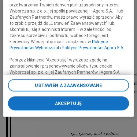
przetwarzania Twoich danych jest uzasadniony interes
Wyborcza sp. z o.o., jej spółki powiązanej – Agora S.A. – lub
Zaufanych Partnerów, masz prawo wyrazić sprzeciw. Aby
to zrobić przejdź do „Ustawień Zaawansowanych” lub
Krystyna Borkowska
skontaktuj się z administratorem – w zależności od
zakresu sprzeciwu i podmiotu, wobec którego jest
kierowany. Więcej informacji znajdziesz w
Polityce
Prywatności Wyborcza.pl
i
Polityce Prywatności Agora S.A.
Nabożeństwo żałobne odbędzie się
Poprzez kliknięcie "Akceptuję" wyrażasz zgodę na
zainstalowanie i przechowywanie plików typu cookie
2 września 2009 roku o godzinie 11.15
Wyborczej sp. z o. o. jej Zaufanych Partnerów i Agora S.A.
w kościele św. Jozafata na Powązkach, ul. Powązkows
na Twoim urządzeniu końcowym. Możesz też w każdej
po którym nastąpi odprowadzenie Prochów Zmarł
chwili zmienić swoje preferencje dot. plików cookie,
USTAWIENIA ZAAWANSOWANE
ponownie wywołując narzędzie do zarządzania Twoimi
do grobu rodzinnego na Cmentarz Powązki Wojsko
preferencjami dot. przetwarzania danych poprzez
odnośnik „Ustawienia prywatności” w stopce serwisu i
AKCEPTUJĘ
przechodząc do sekcji „Ustawienia zaawansowane”.
Zawiadamiają pogrążeni w smutku
Zmiana ustawień plików cookie możliwa jest także za
pomocą ustawień przeglądarki.
My, nasi Zaufani Partnerzy i Agora S.A. możemy
syn, synowe, wnuk i rodzina