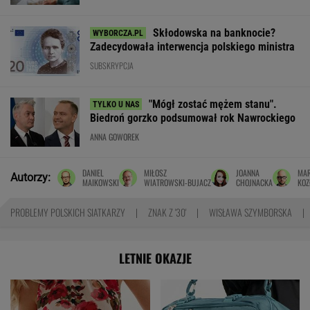
Skłodowska na banknocie?
Zadecydowała interwencja polskiego ministra
SUBSKRYPCJA
"Mógł zostać mężem stanu".
Biedroń gorzko podsumował rok Nawrockiego
ANNA GOWOREK
DANIEL
MIŁOSZ
JOANNA
MAR
Autorzy:
MAIKOWSKI
WIATROWSKI-BUJACZ
CHOJNACKA
KOZ
PROBLEMY POLSKICH SIATKARZY
ZNAK Z '30'
WISŁAWA SZYMBORSKA
LETNIE OKAZJE