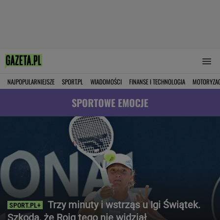
NAJPOPULARNIEJSZE
SPORT.PL
WIADOMOŚCI
FINANSE I TECHNOLOGIA
MOTORYZA
SPORTOWE EMOCJE
Trzy minuty i wstrząs u Igi Świątek.
Szkoda, że Roig tego nie widział