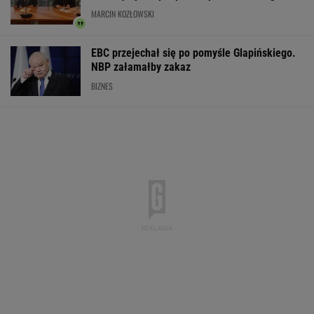
Kolejny niewybuch znaleziony w centrum
Warszawy. Trwa akcja saperów
Atak hakerów na Żabkę. Wyciekły dane.
Sprawę bada prokuratura
BIZNES
Do tej pory znane głównie z Europy
Zachodniej. Teraz takie miejsca powstają w
Polsce
MATERIAŁ PROMOCYJNY