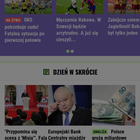
GKS
Męczarnie Rakowa. W
Zabójcze osiem
Szwecji będzie
Jagiellonii! Boh
potrzebuje cudu!
arcytrudno. A już się
był tylko jeden
Fatalna sytuacja po
cieszyli...
pierwszej połowie
DZIEŃ W SKRÓCIE
"Przypomina się
Europejski Bank
Polsce
scena z 'Misia'". Fala
Centralny miażdży
grożą miliardowe