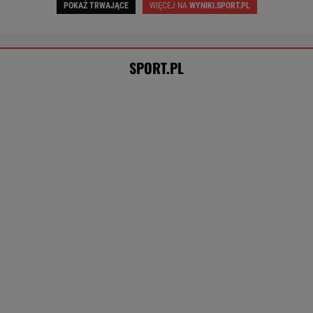
Trzy minuty i wstrząs u Igi Świątek.
Szkoda, że Roig tego nie widział
SUBSKRYPCJA
Polski wieczór z europejską piłką! Grają m.in.
GKS Katowice i Raków [NA ŻYWO]
BARTOSZ KRÓLIKOWSKI
Tysiące osób zrobi to we wrześniu. Powód
może cię zaskoczyć