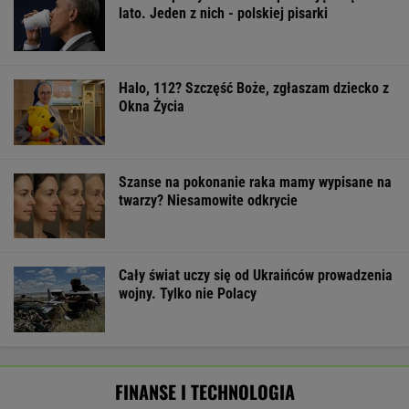
Rekordowy kwartał Orlenu. Zysk netto
wystrzelił, a stacje za granicą ratują marże
BIZNES
Zmiany w 500 plus dla seniora. W 2027 r.
więcej osób ma dostać pieniądze
BIZNES
Wysłali namiot InPostem. Nie
dotarł. "Opanowaliśmy sztukę ukrywania
obozu"
SUBSKRYPCJA