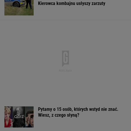
Pytamy o 15 osób, których wstyd nie znać.
Wiesz, z czego słyną?
Miażdżąca opinia EBC. NBP nie może
finansować zbrojeń ze sprzedaży złota
BIZNES
Zwykły staw skrywał prawdziwego giganta. Ta
ryba przeszła do historii