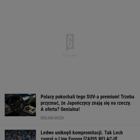
Ledwo uniknęli kompromitacji. Tak Lech
zagrał o Ligę Europy [ZAPIS RELACJI]
BARTOSZ NAUS
Łatwy i przyjemny mecz dla Świątek. Teraz
będzie tylko trudniej [ZAPIS RELACJI]
ALEKSANDER BERNARD
Męczarnie Rakowa. W Szwecji będzie
arcytrudno. A już się cieszyli...
Ten model to hit roku! Lexus LBX oficjalnie
zatrząsnął segmentem premium. Fenomen!
MATERIAŁ PROMOCYJNY
Aż oczy bolały... Tuż po meczu