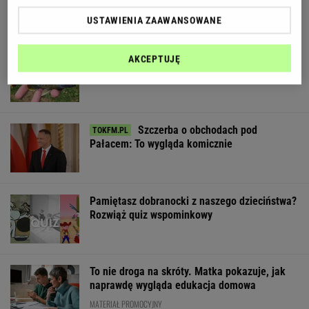
USTAWIENIA ZAAWANSOWANE
Rekord padł w niewielkim stawie. Taki okaz
AKCEPTUJĘ
trafia się bardzo rzadko
Szczerba o obchodach pod
Pałacem: To wygląda komicznie
Pamiętasz dobranocki z naszego dzieciństwa?
Rozwiąż quiz wspominkowy
To nie droga na skróty. Matka pokazuje, jak
naprawdę wygląda edukacja domowa
MATERIAŁ PROMOCYJNY