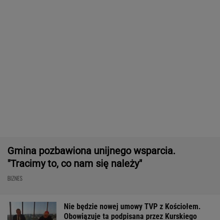
Wypadek w Wielkopolsce. Policja: Kobieta
zostawiła swojego syna
Komornik zajął konto szpitala. "Działanie bez
precedensu"