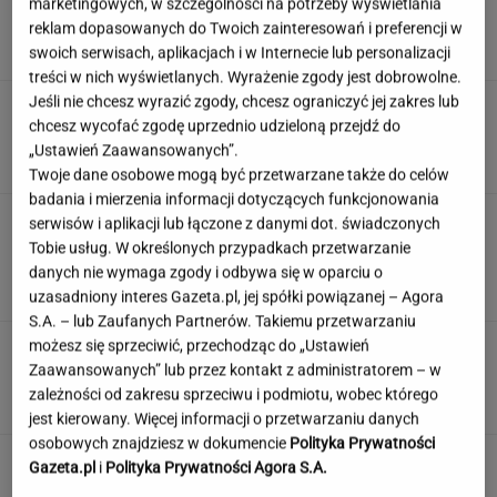
marketingowych, w szczególności na potrzeby wyświetlania
raper, który wystąpił przed Nawrockim?
reklam dopasowanych do Twoich zainteresowań i preferencji w
swoich serwisach, aplikacjach i w Internecie lub personalizacji
treści w nich wyświetlanych. Wyrażenie zgody jest dobrowolne.
Jeśli nie chcesz wyrazić zgody, chcesz ograniczyć jej zakres lub
Nie dostała się do liceum mimo
chcesz wycofać zgodę uprzednio udzieloną przejdź do
świetnych wyników. Kuratorium wyjaśnia
„Ustawień Zaawansowanych”.
KLAUDIA KIERZKOWSKA
Twoje dane osobowe mogą być przetwarzane także do celów
badania i mierzenia informacji dotyczących funkcjonowania
Pracownicy branży IT śmieją się
serwisów i aplikacji lub łączone z danymi dot. świadczonych
przez łzy. Zwolnienia w łódzkiej siedzibie
Tobie usług. W określonych przypadkach przetwarzanie
wielkiej firmy
danych nie wymaga zgody i odbywa się w oparciu o
SUBSKRYPCJA
uzasadniony interes Gazeta.pl, jej spółki powiązanej – Agora
S.A. – lub Zaufanych Partnerów. Takiemu przetwarzaniu
możesz się sprzeciwić, przechodząc do „Ustawień
Urzędnicy pukają do domów. Chcą paragonów
Zaawansowanych” lub przez kontakt z administratorem – w
MATERIAŁ PROMOCYJNY
zależności od zakresu sprzeciwu i podmiotu, wobec którego
jest kierowany. Więcej informacji o przetwarzaniu danych
osobowych znajdziesz w dokumencie
Polityka Prywatności
Krytycy zmiażdżyli film o Melanii Trump za 40
Gazeta.pl
i
Polityka Prywatności Agora S.A.
mln. Amazon ma nowy projekt