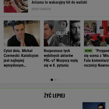
Cytat dnia. Michał
Rozpoznasz tych
"Przypo
Czernecki: Katolicyzm
wybitnych aktorów
się scena z 'Misi
jest najlepiej
PRL-u? Wszyscy mylą
Fala komentarz
wymyślonym
się w 8. pytaniu
rocznicy Nawro
interesem...
ŻYĆ LEPIEJ
Antropolożka:
By wytropić
Neurobiolog:
Morderstwo w
Nasze
mężczyznę, nie
Terapia nie jest
Rzymie.
SUBSKRYPCJA
SUBSKRYPCJA
SUBSKRYPCJA
SUBSKRYPCJA
społeczeństwo
musi nawet
konieczna. Mózg
Dlaczego