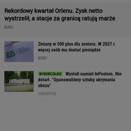
AI przekroczyła granicę. W testach zrobiła
coś, czego nikt jej nie kazał
Nie możesz odzyskać mieszkania? W Sejmie
ruszyła ważna dyskusja
Rekrutacyjny paradoks na rynku pracy w
Polsce. Z tego nikt nie jest zadowolony
BIZNES
Poszły przelewy. 100
GTA 6: Nowe materiały
Kryzys na Wiśle