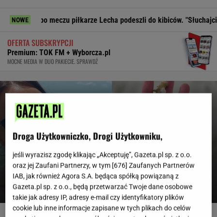
 po meczu piłkarze Lecha podeszli do kibiców. "Słuchajcie!"
NOWE
OFERTA SUBSKRYPCJI
Premium: TOK FM + Wyborcza.pl
MOCNE MEDIA W DUO PAKIECIE. SPRAWDŹ
Droga Użytkowniczko, Drogi Użytkowniku,
Pojechałam na Malediwy i
jeśli wyrazisz zgodę klikając „Akceptuję”, Gazeta.pl sp. z o.o.
pomogłam w odbudowie rafy koralowej.
oraz jej Zaufani Partnerzy, w tym [
676
] Zaufanych Partnerów
Turyści też mogą to zrobić
IAB, jak również Agora S.A. będąca spółką powiązaną z
Gazeta.pl sp. z o.o., będą przetwarzać Twoje dane osobowe
NATALIA KONDRATIUK-ŚWIERUBSKA
takie jak adresy IP, adresy e-mail czy identyfikatory plików
cookie lub inne informacje zapisane w tych plikach do celów
Muzułmanin i narodowiec. Kim jest