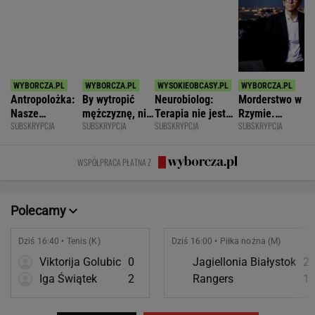
nie lubi dzieci
wstawać z
jest podatny na
synowie
krzesła.
zmianę
zniszczyli
WSPÓŁPRACA PŁATNA Z
swoje życia?
Polecamy
Dziś 16:40 • Tenis (K)
Dziś 16:00 • Piłka nożna (M)
Viktorija Golubic
0
Jagiellonia Białystok
2
Iga Świątek
2
Rangers
1
POKAŻ TRWAJĄCE
WIĘCEJ NA
WYNIKI.SPORT.PL
SPORT.PL