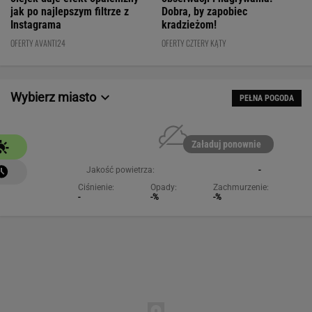
Dobra, by zapobiec
jak po najlepszym filtrze z
kradzieżom!
Instagrama
OFERTY CZTERY KĄTY
OFERTY AVANTI24
Wybierz miasto
PEŁNA POGODA
Załaduj ponownie
Jakość powietrza:
-
Ciśnienie:
Opady:
Zachmurzenie:
-
-%
-%