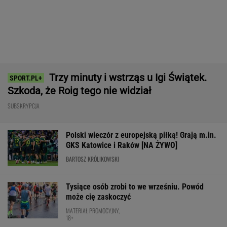
MATERIAŁ PROMOCYJNY,
18+
Polacy pokochali tego SUV-a premium! Trzeba
przyznać, że Japończycy znają się na rzeczy.
A oferta? Genialna!
REKLAMA MAZDA