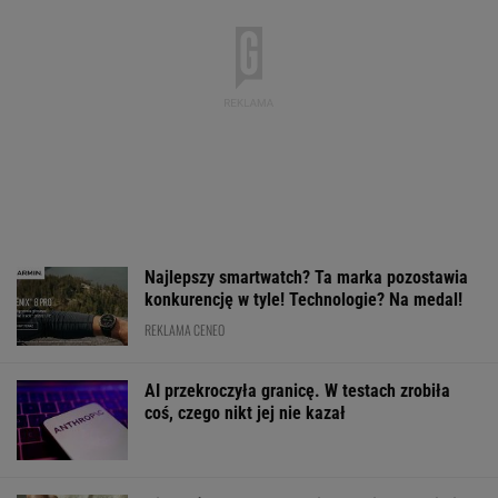
mld dol. wypłacone.
z Vice City pod koniec
w energetykę.
Ale Donald Trump tego
sierpnia
Wyłączone blok
nie odpuści
Kozienicach i P
WALUTY I GIEŁDA
EUR
USD
CHF
GBP
WIG
4,3044
3,7365
4,5983
5,0262
152 152,63
0,09%
0,38%
-0,28%
0,27%
0,71%
SPRAWDŹ NOTOWANIA
Notowania dostarcza VIA24ONLINE
MOTORYZACJA