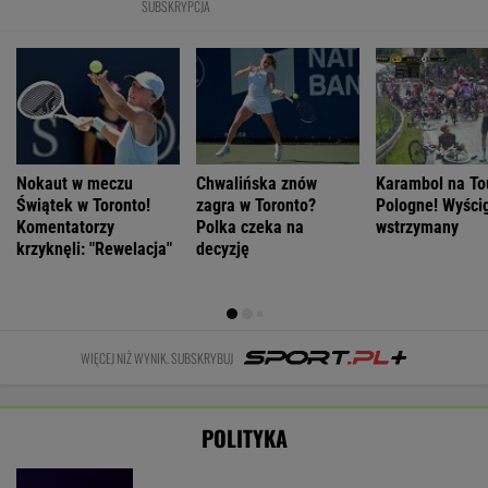
POLITYKA
Prezydent
Nawrocki: Z
Muzułmanin i
"Przypomina się
Czech widziany
drogi, na którą
narodowiec.
scena z 'Misia'".
w Polsce. Petr
wszedłem w
Kim jest raper,
Fala
Pavel wybrał się
czasie
który wystąpił
komentarzy po
do smażalni ryb
kampanii, nie
przed
rocznicy
zejdę nigdy
WIADOMOŚCI
Nawrockim?
Nawrockiego