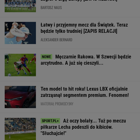
piłkarze Lecha podeszli do kibiców.
"Słuchajcie!"
SUBSKRYPCJA
Nokaut w meczu
Chwalińska znów
Karambol na To
Świątek w Toronto!
zagra w Toronto?
Pologne! Wyścig
Komentatorzy
Polka czeka na
wstrzymany
krzyknęli: "Rewelacja"
decyzję
WIĘCEJ NIŻ WYNIK. SUBSKRYBUJ