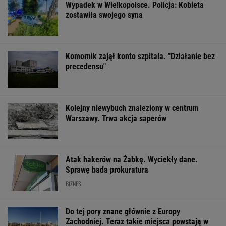
Wyprzedamy Belgię i
Nadciąga OKI. Będzie
Widmo kryzysu 
Szwecję. Polska
weto Nawrockiego?
Węgrzech. Mag
gospodarka jedną z
Minister Domański
ogłosił "dobrą
największych w UE
odpowiada
wiadomość"
WSPÓŁPRACA PŁATNA Z WYBORCZA.PL
ZROZUM, POZNAJ, ODKRYWAJ
SEKCJA Z SUBSKRYPCJĄ
Obama i prezydent Austrii polecają książki na
lato. Jeden z nich - polskiej pisarki
Halo, 112? Szczęść Boże, zgłaszam dziecko z
Okna Życia