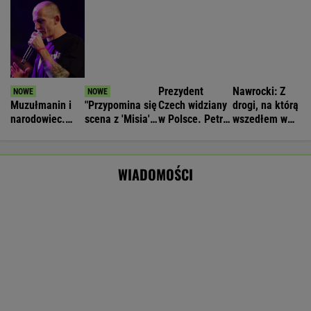
Gmina pozbawiona unijnego wsparcia.
"Tracimy to, co nam się należy"
BIZNES
Nie będzie nowej umowy TVP z Kościołem.
Obowiązuje ta podpisana przez Kurskiego
MARCIN KOZŁOWSKI
EBC przejechał się po pomyśle Glapińskiego.
NBP załamałby zakaz
BIZNES