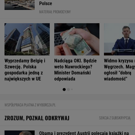
Szanse na pokonanie raka mamy wypisane na
twarzy? Niesamowite odkrycie
Cały świat uczy się od Ukraińców prowadzenia
wojny. Tylko nie Polacy
FINANSE I TECHNOLOGIA