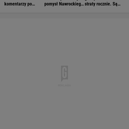
komentarzy po
pomysł Nawrockiego
straty rocznie. Są
rocznicy
i Glapińskiego
wyliczenia
Nawrockiego