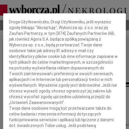
Dbamy o Twoją prywatność
Droga Użytkowniczko, Drogi Użytkowniku, jeśli wyrazisz
Nekrologi
Odeszli
Poradnik pogrzebowy
zgodę klikając "Akceptuję", Wyborcza sp. z o.o. oraz jej
Zaufani Partnerzy, w tym [
874
] Zaufanych Partnerów IAB,
jak również Agora S.A. będąca spółką powiązaną z
Wyborcza sp. z o.o., będą przetwarzać Twoje dane
osobowe takie jak adresy IP, adresy e-mail czy
IMIĘ I NAZWISKO:
identyfikatory plików cookie lub inne informacje zapisane w
Bydgoszcz
REGION:
tych plikach do celów marketingowych, w szczególności
na potrzeby wyświetlania reklam dopasowanych do
24.09.2010
DATA EMISJI:
Twoich zainteresowań i preferencji w swoich serwisach,
aplikacjach i w Internecie lub personalizacji treści w nich
wyświetlanych. Wyrażenie zgody jest dobrowolne. Jeśli nie
chcesz wyrazić zgody, chcesz ograniczyć jej zakres lub
Pani
chcesz wycofać zgodę uprzednio udzieloną przejdź do
„Ustawień Zaawansowanych”.
Twoje dane osobowe mogą być przetwarzane także do
Małgorzacie Gęsikowskiej
celów badania i mierzenia informacji dotyczących
funkcjonowania serwisów i aplikacji lub łączone z danymi
prezesowi Kujawsko- Pomorskiego Zrzeszenia Handlu 
dot. świadczonych Tobie usług. Jeśli podstawą