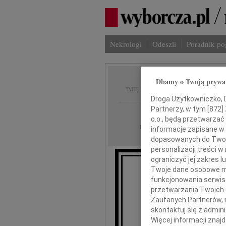
Nekrologi
Odeszli
Poradnik p
Dbamy o Twoją prywa
Jerzy 
IMIĘ I NAZWISKO:
Droga Użytkowniczko, Dr
Partnerzy, w tym [
872
]
Warszawa
REGION:
o.o., będą przetwarzać 
08.07.2026
DATA EMISJI:
informacje zapisane w
dopasowanych do Twoich
personalizacji treści 
ograniczyć jej zakres
Twoje dane osobowe mo
funkcjonowania serwisó
przetwarzania Twoich da
Zaufanych Partnerów, 
skontaktuj się z admin
Więcej informacji znaj