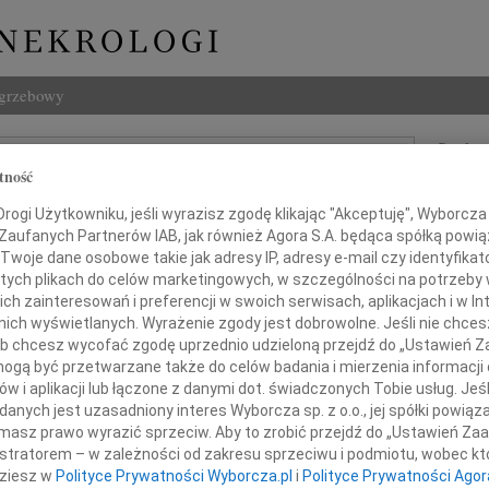
ogrzebowy
Szukaj
tność
Boćkowski
Imię i na
ogi Użytkowniku, jeśli wyrazisz zgodę klikając "Akceptuję", Wyborcza sp
 Zaufanych Partnerów IAB, jak również Agora S.A. będąca spółką powi
Twoje dane osobowe takie jak adresy IP, adresy e-mail czy identyfikato
 tych plikach do celów marketingowych, w szczególności na potrzeby 
INNE NE
 zainteresowań i preferencji w swoich serwisach, aplikacjach i w Int
w nich wyświetlanych. Wyrażenie zgody jest dobrowolne. Jeśli nie chce
Eugen
Z ogr
 lub chcesz wycofać zgodę uprzednio udzieloną przejdź do „Ustawień
gą być przetwarzane także do celów badania i mierzenia informacji
04.0
w i aplikacji lub łączone z danymi dot. świadczonych Tobie usług. Jeś
Drogim
Wyraz
nych jest uzasadniony interes Wyborcza sp. z o.o., jej spółki powiąza
Andrz
masz prawo wyrazić sprzeciw. Aby to zrobić przejdź do „Ustawień Z
dokto
Hani i Oleńce
istratorem – w zależności od zakresu sprzeciwu i podmiotu, wobec któ
05.0
dziesz w
Polityce Prywatności Wyborcza.pl
i
Polityce Prywatności Agor
Dr Ma