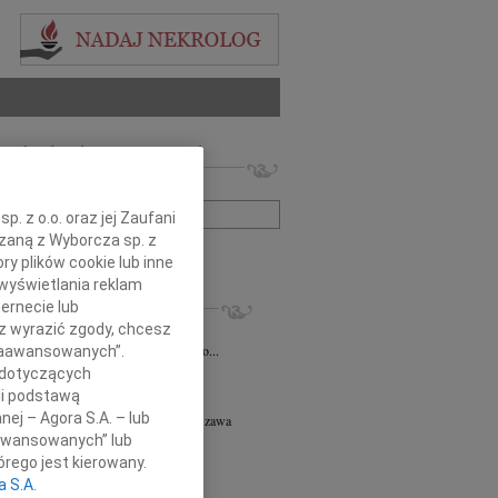
 nekrologów i wspomnień
zwisko lub numer ogłoszenia:
. z o.o. oraz jej Zaufani
ązaną z Wyborcza sp. z
+ szukanie zaawansowane
ry plików cookie lub inne
wyświetlania reklam
KROLOGI
ernecie lub
sz wyrazić zgody, chcesz
iusz Butruk
05.08.2026
Warszawa
omnym żalem przyjęliśmy wiadomość o...
 Zaawansowanych”.
 dotyczących
8.2026
Warszawa
li podstawą
y współczucia z powodu śmierci...
nej – Agora S.A. – lub
ej Piotr Gołaszewski
05.08.2026
Warszawa
aawansowanych” lub
r nauk technicznych Andrzej Piotr...
rego jest kierowany.
8.2026
Warszawa
a S.A.
tyldzie Mielcarskiej, najszczersze...