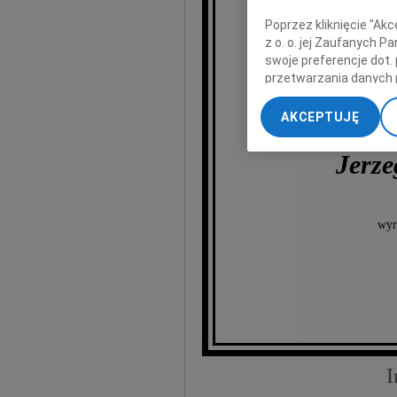
Poprzez kliknięcie "Ak
z o. o. jej Zaufanych 
swoje preferencje dot.
przetwarzania danych 
„Ustawienia zaawansow
AKCEPTUJĘ
My, nasi Zaufani Part
dokładnych danych geol
Jerz
Przechowywanie informa
treści, badnie odbiorcó
wyr
I