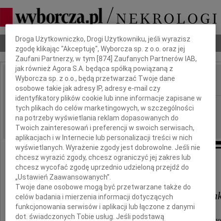
Dbamy o Twoją prywatność
Droga Użytkowniczko, Drogi Użytkowniku, jeśli wyrazisz
Nekrologi
Odeszli
Poradnik pogrzebowy
zgodę klikając "Akceptuję", Wyborcza sp. z o.o. oraz jej
Zaufani Partnerzy, w tym [
874
] Zaufanych Partnerów IAB,
jak również Agora S.A. będąca spółką powiązaną z
Wyborcza sp. z o.o., będą przetwarzać Twoje dane
IMIĘ I NAZWISKO:
osobowe takie jak adresy IP, adresy e-mail czy
identyfikatory plików cookie lub inne informacje zapisane w
Bydgoszcz
REGION:
tych plikach do celów marketingowych, w szczególności
na potrzeby wyświetlania reklam dopasowanych do
07.07.2026
DATA EMISJI:
Twoich zainteresowań i preferencji w swoich serwisach,
aplikacjach i w Internecie lub personalizacji treści w nich
wyświetlanych. Wyrażenie zgody jest dobrowolne. Jeśli nie
chcesz wyrazić zgody, chcesz ograniczyć jej zakres lub
chcesz wycofać zgodę uprzednio udzieloną przejdź do
Pani
„Ustawień Zaawansowanych”.
Twoje dane osobowe mogą być przetwarzane także do
mgr farm. Małgorzacie Pietrzak
celów badania i mierzenia informacji dotyczących
funkcjonowania serwisów i aplikacji lub łączone z danymi
dot. świadczonych Tobie usług. Jeśli podstawą
Przewodniczącej Naczelnego Sądu Aptekarskiego