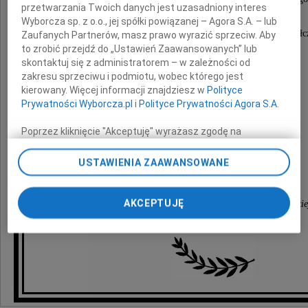
przetwarzania Twoich danych jest uzasadniony interes
Wyborcza sp. z o.o., jej spółki powiązanej – Agora S.A. – lub
składamy wyrazy szczerego żalu i głębokiego współc
Zaufanych Partnerów, masz prawo wyrazić sprzeciw. Aby
z powodu śmierci
to zrobić przejdź do „Ustawień Zaawansowanych” lub
skontaktuj się z administratorem – w zależności od
zakresu sprzeciwu i podmiotu, wobec którego jest
Mamy
kierowany. Więcej informacji znajdziesz w
Polityce
Prywatności Wyborcza.pl
i
Polityce Prywatności Agora S.A.
Poprzez kliknięcie "Akceptuję" wyrażasz zgodę na
zainstalowanie i przechowywanie plików typu cookie
Marek Tomków
Wyborczej sp. z o. o. jej Zaufanych Partnerów i Agora S.A.
USTAWIENIA ZAAWANSOWANE
Prezes Naczelnej Rady Aptekarskiej
na Twoim urządzeniu końcowym. Możesz też w każdej
Członkowie Naczelnej Rady Aptekarskiej
chwili zmienić swoje preferencje dot. plików cookie,
ponownie wywołując narzędzie do zarządzania Twoimi
AKCEPTUJĘ
oraz pracownicy biura Naczelnej Izby Aptekarskie
preferencjami dot. przetwarzania danych poprzez
odnośnik „Ustawienia prywatności” w stopce serwisu i
przechodząc do sekcji „Ustawienia zaawansowane”.
Zmiana ustawień plików cookie możliwa jest także za
pomocą ustawień przeglądarki.
My, nasi Zaufani Partnerzy i Agora S.A. możemy