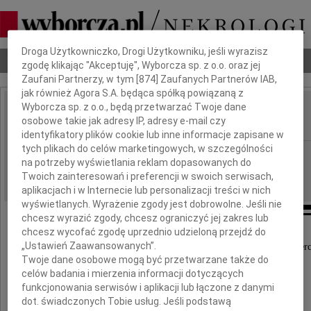
Dbamy o Twoją prywatność
Droga Użytkowniczko, Drogi Użytkowniku, jeśli wyrazisz
Nekrologi
Odeszli
Poradnik pogrzebowy
zgodę klikając "Akceptuję", Wyborcza sp. z o.o. oraz jej
Zaufani Partnerzy, w tym [
874
] Zaufanych Partnerów IAB,
jak również Agora S.A. będąca spółką powiązaną z
Wyborcza sp. z o.o., będą przetwarzać Twoje dane
Danuta Grabowska
osobowe takie jak adresy IP, adresy e-mail czy
IMIĘ I NAZWISKO:
identyfikatory plików cookie lub inne informacje zapisane w
tych plikach do celów marketingowych, w szczególności
cała Polska
REGION:
na potrzeby wyświetlania reklam dopasowanych do
06.07.2026
DATA EMISJI:
Twoich zainteresowań i preferencji w swoich serwisach,
aplikacjach i w Internecie lub personalizacji treści w nich
wyświetlanych. Wyrażenie zgody jest dobrowolne. Jeśli nie
chcesz wyrazić zgody, chcesz ograniczyć jej zakres lub
chcesz wycofać zgodę uprzednio udzieloną przejdź do
„Ustawień Zaawansowanych”.
Z głębokim żalem przyjąłem wiadomość o śmierc
Twoje dane osobowe mogą być przetwarzane także do
celów badania i mierzenia informacji dotyczących
funkcjonowania serwisów i aplikacji lub łączone z danymi
dot. świadczonych Tobie usług. Jeśli podstawą