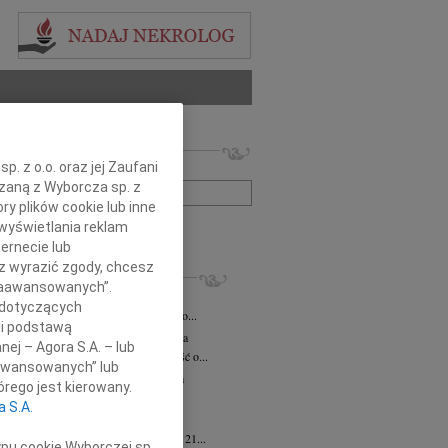
 nekrologów i wspomnień
. z o.o. oraz jej Zaufani
zwisko lub numer ogłoszenia:
ązaną z Wyborcza sp. z
ry plików cookie lub inne
wyświetlania reklam
+ szukanie zaawansowane
ernecie lub
sz wyrazić zgody, chcesz
KROLOGI
 Zaawansowanych”.
iusz Butruk
05.08.2026
Warszawa
 dotyczących
omnym żalem przyjęliśmy wiadomość o...
li podstawą
rzata Kościelska
06.08.2026
Warszawa
nej – Agora S.A. – lub
bokim smutkiem przyjęliśmy wiadomość o...
aawansowanych” lub
zej Komorowski
06.08.2026
Warszawa
rego jest kierowany.
pca 2026 roku odszedł Śp. Andrzej...
a S.A.
ntyna Karkocha
06.08.2026
Warszawa
arm. Inocentyna Karkocha zmarła dnia 21...
ypu cookie Wyborczej sp.