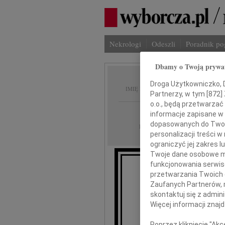
Nekrologi
Odeszli
Poradnik p
Dbamy o Twoją prywa
Cezary
Droga Użytkowniczko, Dr
IMIĘ I NAZWISKO:
Partnerzy, w tym [
872
]
o.o., będą przetwarzać 
Warszawa, Płock
REGION:
informacje zapisane w
dopasowanych do Twoich
03.07.2026
DATA EMISJI:
personalizacji treści 
ograniczyć jej zakres
Twoje dane osobowe mo
funkcjonowania serwisó
przetwarzania Twoich da
Z głębokim smu
Zaufanych Partnerów, 
skontaktuj się z admin
Więcej informacji znaj
Poprzez kliknięcie "Ak