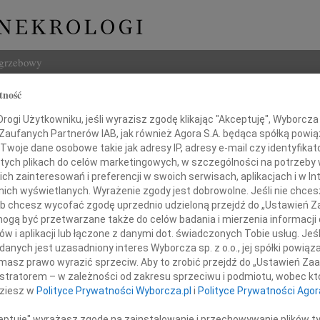
ogrzebowy
tność
Szukaj
 Fijałkowski
ogi Użytkowniku, jeśli wyrazisz zgodę klikając "Akceptuję", Wyborcza sp
Imię i na
 Zaufanych Partnerów IAB, jak również Agora S.A. będąca spółką powi
Twoje dane osobowe takie jak adresy IP, adresy e-mail czy identyfikato
 tych plikach do celów marketingowych, w szczególności na potrzeby 
 zainteresowań i preferencji w swoich serwisach, aplikacjach i w Int
w nich wyświetlanych. Wyrażenie zgody jest dobrowolne. Jeśli nie chce
INNE NE
 lub chcesz wycofać zgodę uprzednio udzieloną przejdź do „Ustawień
Eugen
gą być przetwarzane także do celów badania i mierzenia informacji
Z ogr
w i aplikacji lub łączone z danymi dot. świadczonych Tobie usług. Jeś
Małgo
nych jest uzasadniony interes Wyborcza sp. z o.o., jej spółki powiąza
Z głę
tkiem przyjęliśmy wiadomość o śmierci
masz prawo wyrazić sprzeciw. Aby to zrobić przejdź do „Ustawień Z
Andr
istratorem – w zależności od zakresu sprzeciwu i podmiotu, wobec któ
27 li
dziesz w
Polityce Prywatności Wyborcza.pl
i
Polityce Prywatności Agor
Inoce
Mgr f
ceptuję" wyrażasz zgodę na zainstalowanie i przechowywanie plików t