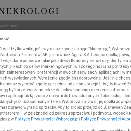
ogrzebowy
tność
Szukaj
Geller
ogi Użytkowniku, jeśli wyrazisz zgodę klikając "Akceptuję", Wyborcza sp
Imię i na
 Zaufanych Partnerów IAB, jak również Agora S.A. będąca spółką powi
Twoje dane osobowe takie jak adresy IP, adresy e-mail czy identyfikato
 tych plikach do celów marketingowych, w szczególności na potrzeby 
 zainteresowań i preferencji w swoich serwisach, aplikacjach i w Int
w nich wyświetlanych. Wyrażenie zgody jest dobrowolne. Jeśli nie chce
INNE NE
 lub chcesz wycofać zgodę uprzednio udzieloną przejdź do „Ustawień
Asia
gą być przetwarzane także do celów badania i mierzenia informacji
Asia 
w i aplikacji lub łączone z danymi dot. świadczonych Tobie usług. Jeś
Małgo
nych jest uzasadniony interes Wyborcza sp. z o.o., jej spółki powiąza
Z żal
d rokiem odeszła moja matka
masz prawo wyrazić sprzeciw. Aby to zrobić przejdź do „Ustawień Z
Janus
istratorem – w zależności od zakresu sprzeciwu i podmiotu, wobec któ
Janus
dziesz w
Polityce Prywatności Wyborcza.pl
i
Polityce Prywatności Agor
Wacła
Maria Geller
W dni
ceptuję" wyrażasz zgodę na zainstalowanie i przechowywanie plików t