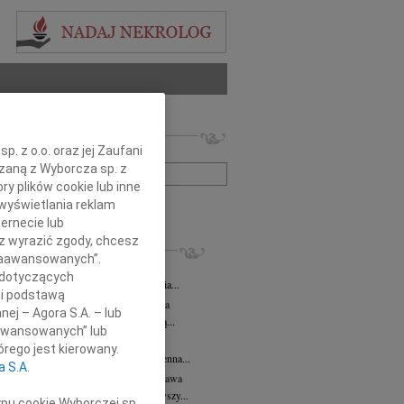
 nekrologów i wspomnień
. z o.o. oraz jej Zaufani
zwisko lub numer ogłoszenia:
ązaną z Wyborcza sp. z
ry plików cookie lub inne
wyświetlania reklam
+ szukanie zaawansowane
ernecie lub
sz wyrazić zgody, chcesz
KROLOGI
 Zaawansowanych”.
 Kułakowska
07.08.2026
Warszawa
 dotyczących
Kułakowska 8 czerwca 1984 - 9 sierpnia...
li podstawą
rzata Kościelska
07.08.2026
Warszawa
nej – Agora S.A. – lub
em żegnam prof. Małgorzatę Kościelską...
aawansowanych” lub
z Goetze
07.08.2026
Warszawa
rego jest kierowany.
z Goetze adwokat 9 lat bez Ciebie Bożenna...
a S.A.
wa Stec-Myśliwska
07.08.2026
Warszawa
u 4 sierpnia 2026 roku zmarła przeżywszy...
ypu cookie Wyborczej sp.