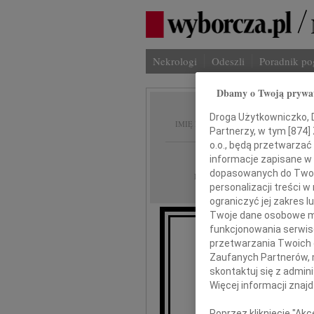
Nekrologi
Odeszli
Poradnik p
Dbamy o Twoją prywa
Maria 
Droga Użytkowniczko, Dr
IMIĘ I NAZWISKO:
Partnerzy, w tym [
874
]
o.o., będą przetwarzać 
Warszawa
REGION:
informacje zapisane w
dopasowanych do Twoich
01.07.2026
DATA EMISJI:
personalizacji treści 
ograniczyć jej zakres
Twoje dane osobowe mo
funkcjonowania serwisó
przetwarzania Twoich da
Prze
Zaufanych Partnerów, 
skontaktuj się z admin
Więcej informacji znaj
Poprzez kliknięcie "Ak