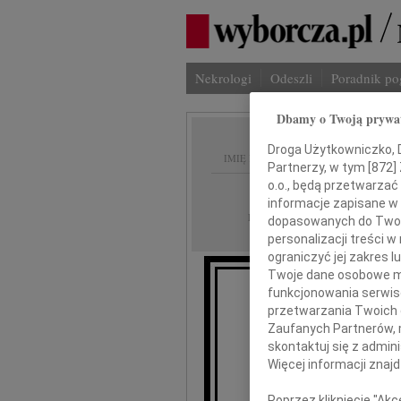
Nekrologi
Odeszli
Poradnik p
Dbamy o Twoją prywa
Droga Użytkowniczko, Dr
IMIĘ I NAZWISKO:
Partnerzy, w tym [
872
]
o.o., będą przetwarzać 
Gdańsk
REGION:
informacje zapisane w
01.07.2026
DATA EMISJI:
dopasowanych do Twoich
personalizacji treści 
ograniczyć jej zakres
Twoje dane osobowe mo
funkcjonowania serwisó
Ł
przetwarzania Twoich da
przekazu
Zaufanych Partnerów, 
skontaktuj się z admin
Więcej informacji znaj
Poprzez kliknięcie "Ak