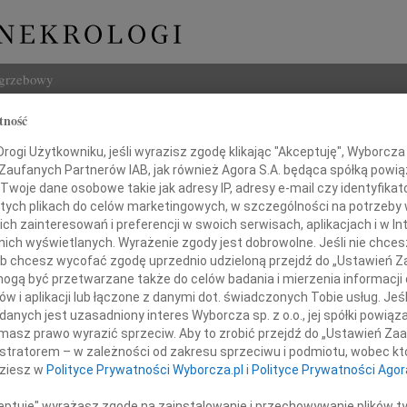
ogrzebowy
tność
Szukaj
ogi Użytkowniku, jeśli wyrazisz zgodę klikając "Akceptuję", Wyborcza sp
Imię i na
 Zaufanych Partnerów IAB, jak również Agora S.A. będąca spółką powi
Twoje dane osobowe takie jak adresy IP, adresy e-mail czy identyfikato
 tych plikach do celów marketingowych, w szczególności na potrzeby 
 zainteresowań i preferencji w swoich serwisach, aplikacjach i w Int
w nich wyświetlanych. Wyrażenie zgody jest dobrowolne. Jeśli nie chce
INNE NE
 lub chcesz wycofać zgodę uprzednio udzieloną przejdź do „Ustawień
05.0
gą być przetwarzane także do celów badania i mierzenia informacji
Nasze
w i aplikacji lub łączone z danymi dot. świadczonych Tobie usług. Jeś
ącząc się w bólu i żałobie
04.0
nych jest uzasadniony interes Wyborcza sp. z o.o., jej spółki powiąza
ję wyrazy głębokiego współczucia
Panu 
masz prawo wyrazić sprzeciw. Aby to zrobić przejdź do „Ustawień Z
oraz słowa wsparcia
Zofia
istratorem – w zależności od zakresu sprzeciwu i podmiotu, wobec któ
Nasze
dziesz w
Polityce Prywatności Wyborcza.pl
i
Polityce Prywatności Agor
Pani
31.0
Droga
ceptuję" wyrażasz zgodę na zainstalowanie i przechowywanie plików t