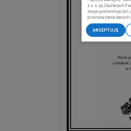
Doro
z o. o. jej Zaufanych 
swoje preferencje dot.
oraz 
przetwarzania danych 
„Ustawienia zaawansow
AKCEPTUJĘ
My, nasi Zaufani Part
dokładnych danych geol
Przechowywanie informa
treści, badnie odbiorcó
Niech p
a bliskość
w 