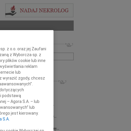
 nekrologów i wspomnień
. z o.o. oraz jej Zaufani
zwisko lub numer ogłoszenia:
ązaną z Wyborcza sp. z
ry plików cookie lub inne
wyświetlania reklam
+ szukanie zaawansowane
ernecie lub
sz wyrazić zgody, chcesz
KROLOGI
 Zaawansowanych”.
8.2026
Gdańsk
 dotyczących
 Koleżance Renacie Sęk w trudnych...
li podstawą
8.2026
Gdańsk
nej – Agora S.A. – lub
Piotrowi Widzowi Radnemu Sejmiku...
aawansowanych” lub
 Mazurek
03.08.2026
Gdańsk
rego jest kierowany.
j Koleżance Beacie Rumińskiej wyrazy...
a S.A.
7.2026
Gdańsk
 Aniu, z głębokim smutkiem przyjęliśmy...
ypu cookie Wyborczej sp.